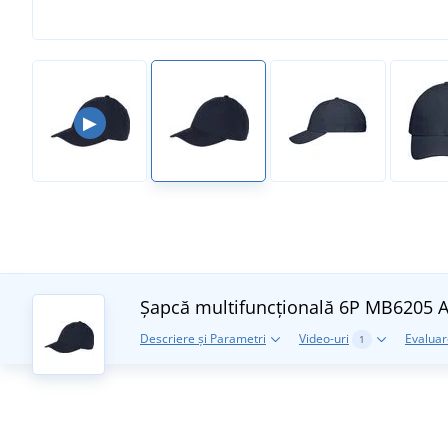
▶
Șapcă multifuncțională 6P MB6205
A
Descriere și Parametri
Video-uri
Evaluare
1