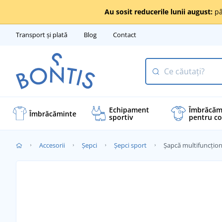
Au sosit reducerile lunii august:
pâ
Transport și plată
Blog
Contact
Echipament
Îmbrăcăm
Îmbrăcăminte
sportiv
pentru co
Accesorii
Șepci
Șepci sport
Șapcă multifuncțio