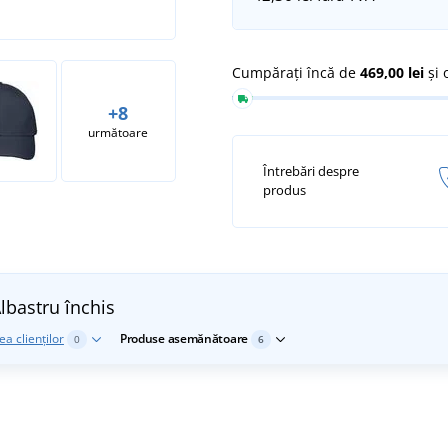
Cumpărați încă de
469,00 lei
și 
+8
următoare
Întrebări despre
produs
lbastru închis
a clienților
Produse asemănătoare
0
6