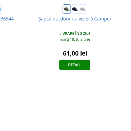
MB6544
Șapcă outdoor cu vizieră Camper
LIVRARE ÎN 8 ZILE
marți 18. 8.
la tine
61,00 lei
DETALII