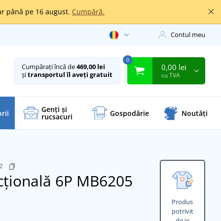
oar până pe 16 august.
Cumpără.
Contul meu
0
0,00 lei
Cumpărați încă de
469,00 lei
și
transportul îl aveți gratuit
cu TVA
Genți și
rii
Gospodărie
Noutăți
rucsacuri
32
cțională 6P MB6205
Produs
potrivit
doar