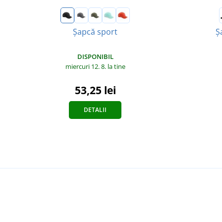
Șapcă sport
Ș
DISPONIBIL
miercuri 12. 8.
la tine
53,25 lei
DETALII