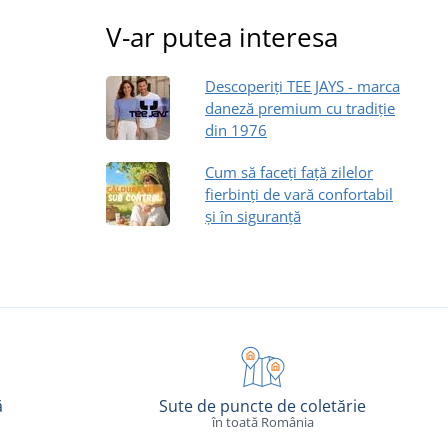
V-ar putea interesa
Descoperiți TEE JAYS - marca
daneză premium cu tradiție
din 1976
Cum să faceți față zilelor
fierbinți de vară confortabil
și în siguranță
ă
Sute de puncte de coletărie
în toată România