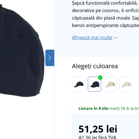
Șapcă funcțională confortabilă, r
decorative pe cozoroc, 6 orificii
căptușeală din plasă moale. Șap
benzii antiperspirante căptușit
Afișează mai multe
Alegeți culoarea
Livrare în 8 zile
marți 18. 8.
la ti
51,25 lei
42,36 lei
fără TVA