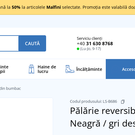
nă la
50%
la articolele
Malfini
selectate. Promoția este valabilă d
Serviciu clienți
+40
31 630 8768
CAUTĂ
(Lu-Jo, 9-17)
inte
Haine de
Încălţăminte
Acceso
pii
lucru
ă din bumbac
Codul produsului:
LS-B686
Pălărie reversi
Neagră / gri de