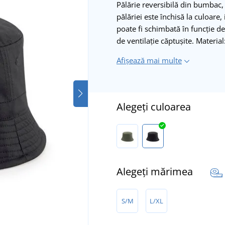
Pălărie reversibilă din bumbac,
pălăriei este închisă la culoare,
poate fi schimbată în funcție de
de ventilație căptușite. Mater
Afișează mai multe
Alegeți culoarea
Alegeți mărimea
S/M
L/XL