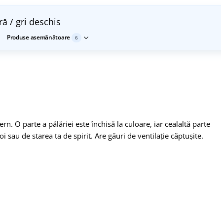
ă / gri deschis
Produse asemănătoare
6
rn. O parte a pălăriei este închisă la culoare, iar cealaltă parte
i sau de starea ta de spirit. Are găuri de ventilație căptușite.