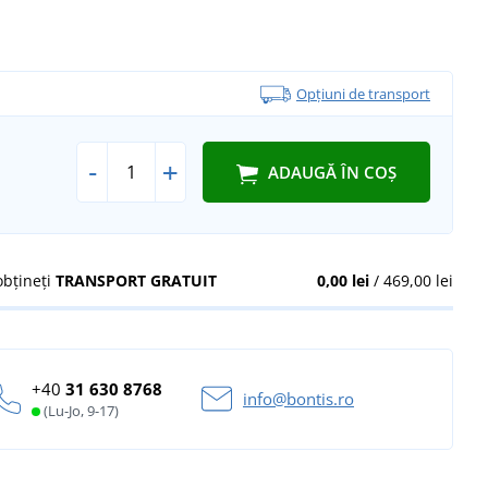
Opțiuni de transport
-
+
ADAUGĂ ÎN COȘ
obțineți
TRANSPORT GRATUIT
0,00 lei
/ 469,00 lei
+40
31 630 8768
info@bontis.ro
(Lu-Jo, 9-17)