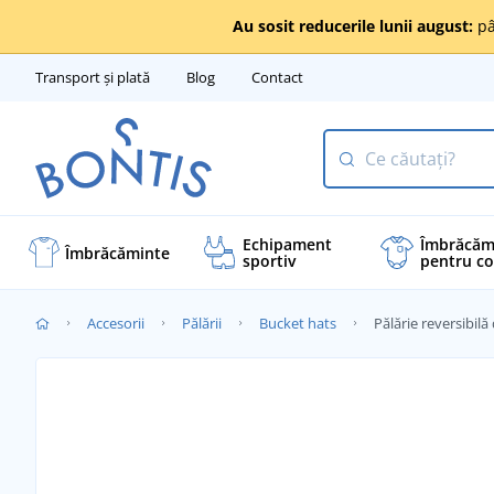
Au sosit reducerile lunii august:
pâ
Transport și plată
Blog
Contact
Echipament
Îmbrăcăm
Îmbrăcăminte
sportiv
pentru co
Accesorii
Pălării
Bucket hats
Pălărie reversibil