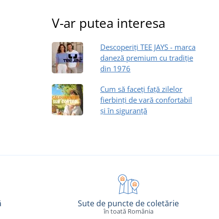
V-ar putea interesa
Descoperiți TEE JAYS - marca
daneză premium cu tradiție
din 1976
Cum să faceți față zilelor
fierbinți de vară confortabil
și în siguranță
ă
Sute de puncte de coletărie
în toată România