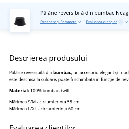
Pălărie reversibilă din bumbac
Neagr
Descriere și Parametri
Evaluarea clienților
0
Descrierea produsului
Pălărie reversibilă din
bumbac
, un accesoriu elegant și mode
este deschisă la culoare, poate fi schimbată în funcție de nevo
Material:
100% bumbac, twill
Mărimea S/M - circumferința 58 cm
Mărimea L/XL - circumferința 60 cm
Evaluarea clienților