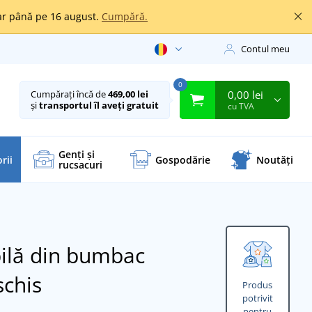
oar până pe 16 august.
Cumpără.
Contul meu
0
0,00 lei
Cumpărați încă de
469,00 lei
și
transportul îl aveți gratuit
cu TVA
Genți și
rii
Gospodărie
Noutăți
rucsacuri
bilă din bumbac
schis
Produs
potrivit
pentru