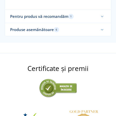
Pentru produs vă recomandăm
1
Produse asemănătoare
6
Su
Certificate și premii
+5