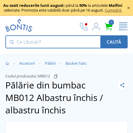
Au sosit reducerile lunii august:
până la
50%
la articolele
Malfini
selectate. Promoția este valabilă doar până pe 16 august.
Cumpără.
0
MENU
CAUTĂ
Accesorii
Pălării
Bucket hats
Codul produsului:
MB012
Pălărie din bumbac
MB012
Albastru închis /
albastru închis