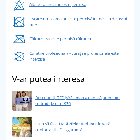
Albire - albirea nu este permisă
Uscarea - uscarea nu este permisă în mașina de uscat
rufe
Călcare - su este permisă călcarea
Curățire profesională - curățire profesională este
interzisă
V-ar putea interesa
Descoperiți TEE JAYS - marca daneză premium
cu tradiție din 1976
Cum să faceți față zilelor fierbinți de vară
confortabil și în siguranță