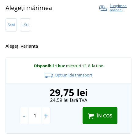
Lungimea
Alegeți mărimea
mânecii
S/M
L/XL
Alegeți varianta
Disponibil
1 buc
miercuri 12. 8.
la tine
Opțiuni de transport
29,75 lei
24,59 lei
fără TVA
-
+
ÎN COȘ