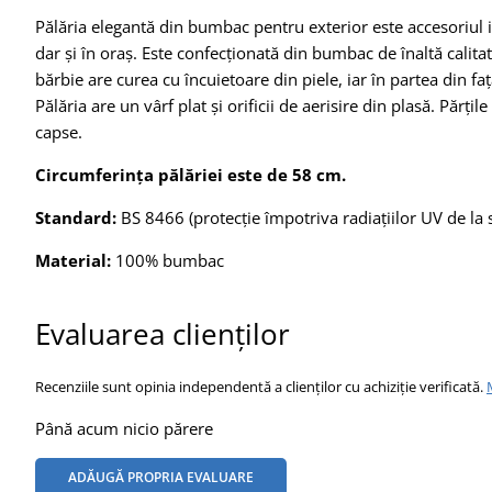
Pălăria elegantă din bumbac pentru exterior este accesoriul 
dar și în oraș. Este confecționată din bumbac de înaltă calita
bărbie are curea cu încuietoare din piele, iar în partea din faț
Pălăria are un vârf plat și orificii de aerisire din plasă. Părțil
capse.
Circumferința pălăriei este de 58 cm.
Standard:
BS 8466 (protecție împotriva radiațiilor UV de la 
Material:
100% bumbac
Evaluarea clienților
Recenziile sunt opinia independentă a clienților cu achiziție verificată.
Până acum nicio părere
ADĂUGĂ PROPRIA EVALUARE