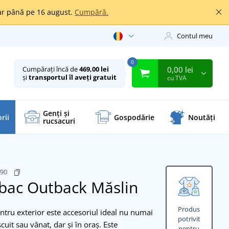
oar până pe 16 august.
Cumpără.
Contul meu
0
0,00 lei
Cumpărați încă de
469,00 lei
și
transportul îl aveți gratuit
cu TVA
Genți și
rii
Gospodărie
Noutăți
rucsacuri
790
mbac Outback
Măslin
Produs
tru exterior este accesoriul ideal nu numai
potrivit
uit sau vânat, dar și în oraș. Este
pentru