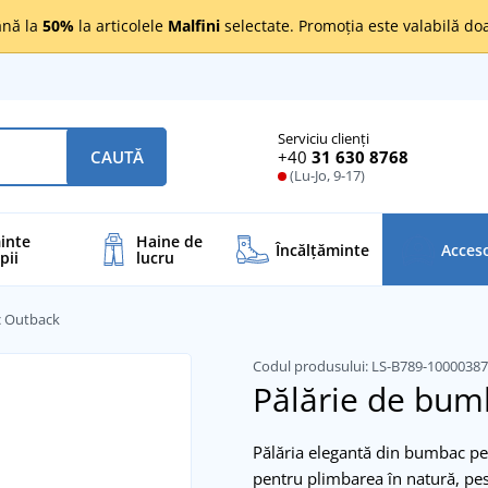
nă la
50%
la articolele
Malfini
selectate. Promoția este valabilă d
Serviciu clienți
+40
31 630 8768
CAUTĂ
(Lu-Jo, 9-17)
inte
Haine de
Încălţăminte
Acceso
pii
lucru
c Outback
Codul produsului:
LS-B789-1000038
Pălărie de bu
Pălăria elegantă din bumbac pen
pentru plimbarea în natură, pesc