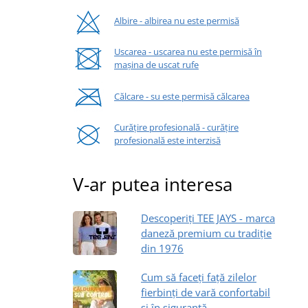
Albire - albirea nu este permisă
Uscarea - uscarea nu este permisă în
mașina de uscat rufe
Călcare - su este permisă călcarea
Curățire profesională - curățire
profesională este interzisă
V-ar putea interesa
Descoperiți TEE JAYS - marca
daneză premium cu tradiție
din 1976
Cum să faceți față zilelor
fierbinți de vară confortabil
și în siguranță