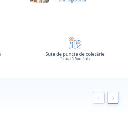
ă
Sute de puncte de coletărie
în toată România
S