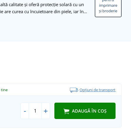
tă calitate și oferă protecție solară cu un
imprimare
și broderie
e are curea cu încuietoare din piele, iar în…
a tine
Opțiuni de transport
-
+
ADAUGĂ ÎN COȘ