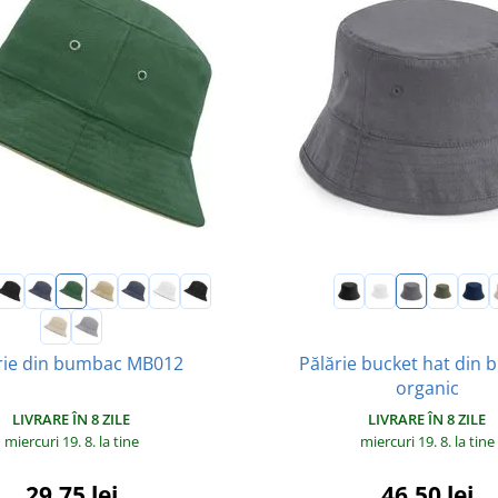
Pălărie bucket hat din
rie din bumbac MB012
organic
LIVRARE ÎN 8 ZILE
LIVRARE ÎN 8 ZILE
miercuri 19. 8.
la tine
miercuri 19. 8.
la tine
29,75 lei
46,50 lei