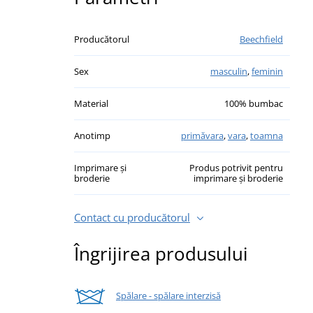
Producătorul
Beechfield
Sex
masculin
,
feminin
Material
100% bumbac
Anotimp
primăvara
,
vara
,
toamna
Imprimare și
Produs potrivit pentru
broderie
imprimare și broderie
Contact cu producătorul
Îngrijirea produsului
Spălare - spălare interzisă