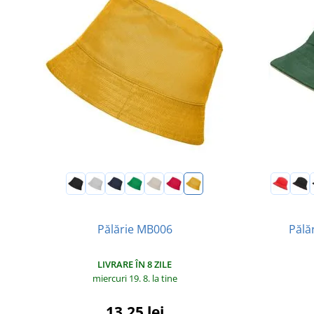
Pălărie MB006
Pălă
LIVRARE ÎN 8 ZILE
miercuri 19. 8.
la tine
13,25 lei