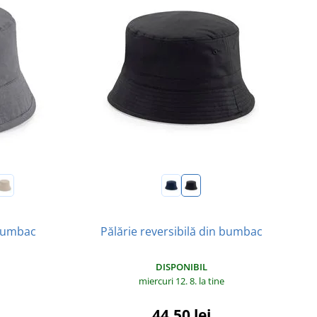
 bumbac
Pălărie reversibilă din bumbac
DISPONIBIL
miercuri 12. 8.
la tine
44,50 lei