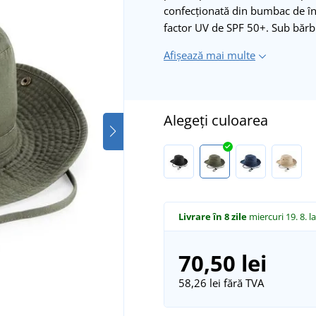
confecționată din bumbac de înal
factor UV de SPF 50+. Sub bărbi
Afișează mai multe
Alegeți culoarea
Livrare în 8 zile
miercuri 19. 8.
l
70,50 lei
58,26 lei
fără TVA