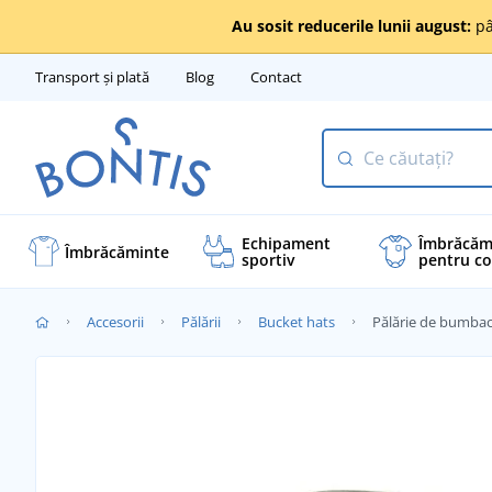
Au sosit reducerile lunii august:
pâ
Transport și plată
Blog
Contact
Echipament
Îmbrăcăm
Îmbrăcăminte
sportiv
pentru co
Accesorii
Pălării
Bucket hats
Pălărie de bumba