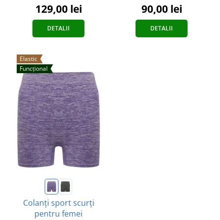
129,00 lei
90,00 lei
DETALII
DETALII
Elastic
Funcțional
Colanți sport scurți
pentru femei