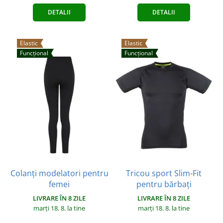
DETALII
DETALII
Elastic
Elastic
Funcțional
Funcțional
Colanți modelatori pentru
Tricou sport Slim-Fit
femei
pentru bărbați
LIVRARE ÎN 8 ZILE
LIVRARE ÎN 8 ZILE
marți 18. 8.
la tine
marți 18. 8.
la tine