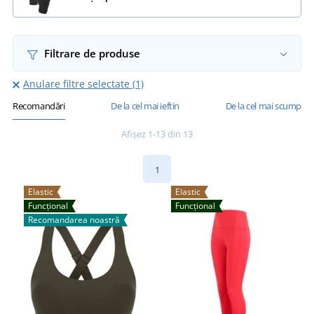
Filtrare de produse
Anulare filtre selectate (1)
Recomandări
De la cel mai ieftin
De la cel mai scump
Afișez 1-13 din 13
1
Elastic
Elastic
Funcțional
Funcțional
Recomandarea noastră