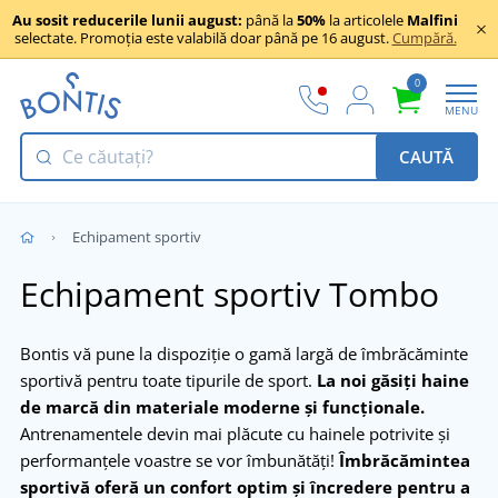
Au sosit reducerile lunii august:
până la
50%
la articolele
Malfini
selectate. Promoția este valabilă doar până pe 16 august.
Cumpără.
0
MENU
CAUTĂ
Echipament sportiv
Echipament sportiv Tombo
Bontis vă pune la dispoziție o gamă largă de îmbrăcăminte
sportivă pentru toate tipurile de sport.
La noi găsiți haine
de marcă din materiale moderne și funcționale.
Antrenamentele devin mai plăcute cu hainele potrivite și
performanțele voastre se vor îmbunătăți!
Îmbrăcămintea
sportivă oferă un confort optim și încredere pentru a