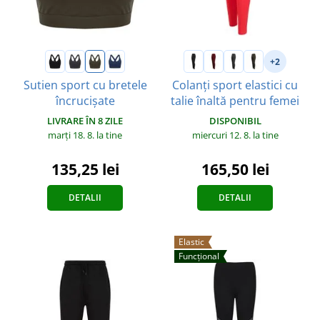
+2
Sutien sport cu bretele
Colanți sport elastici cu
încrucișate
talie înaltă pentru femei
LIVRARE ÎN 8 ZILE
DISPONIBIL
marți 18. 8.
la tine
miercuri 12. 8.
la tine
135,25 lei
165,50 lei
DETALII
DETALII
Elastic
Funcțional