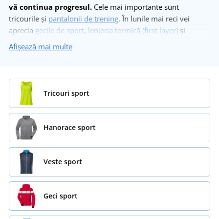
vă continua progresul.
Cele mai importante sunt
tricourile și
pantalonii de trening
. În lunile mai reci vei
aprecia
gecile de sport
,
lenjeria termică (first layer)
și
mănușile
. La noi găsești inclusiv
haine pentru ciclism
sau
Afișează mai multe
alergare. Să nu uităm de
șepci și fesuri
pentru a-ți proteja
capul de soare sau frig!
Tricouri sport
Hanorace sport
Veste sport
Geci sport