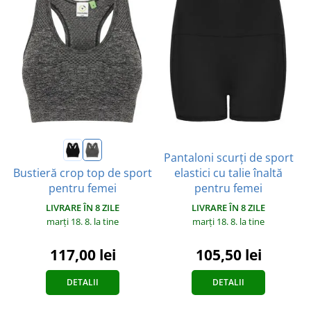
Pantaloni scurți de sport
elastici cu talie înaltă
Bustieră crop top de sport
pentru femei
pentru femei
LIVRARE ÎN 8 ZILE
LIVRARE ÎN 8 ZILE
marți 18. 8.
la tine
marți 18. 8.
la tine
105,50 lei
117,00 lei
DETALII
DETALII