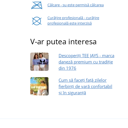
Călcare - su este permisă călcarea
Curățire profesională - curățire
profesională este interzisă
V-ar putea interesa
Descoperiți TEE JAYS - marca
daneză premium cu tradiție
din 1976
Cum să faceți față zilelor
fierbinți de vară confortabil
și în siguranță