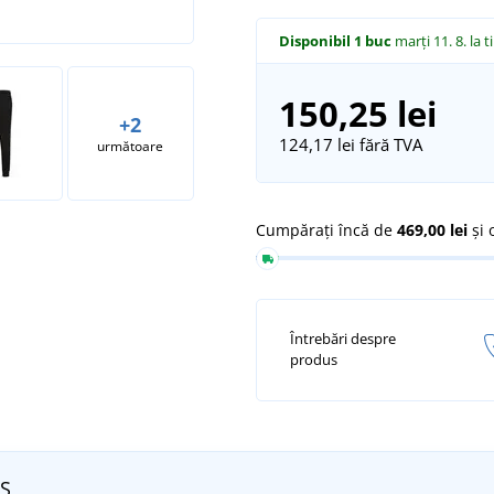
Disponibil
1 buc
marți 11. 8.
la t
150,25 lei
+2
124,17 lei
fără TVA
următoare
Cumpărați încă de
469,00 lei
și 
Întrebări despre
produs
 S