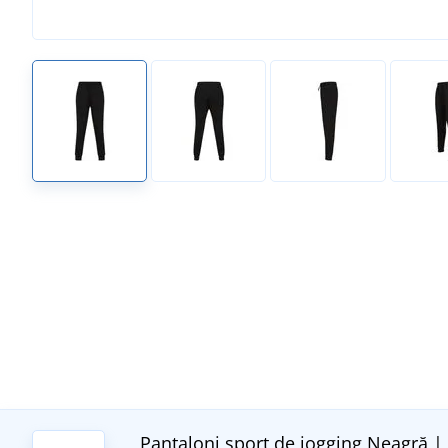
Pantaloni sport de jogging
Neagră |