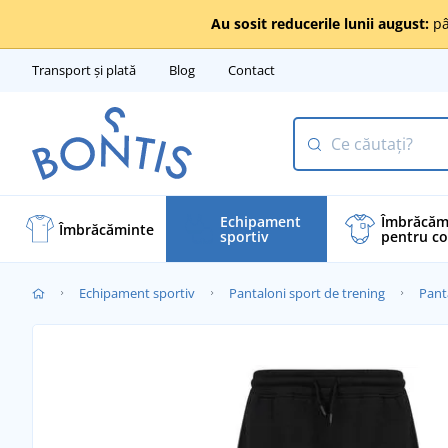
Au sosit reducerile lunii august:
pâ
Transport și plată
Blog
Contact
Echipament
Îmbrăcăm
Îmbrăcăminte
sportiv
pentru co
Echipament sportiv
Pantaloni sport de trening
Pant