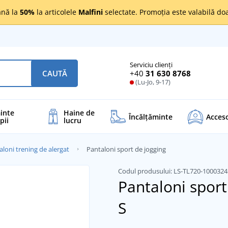
nă la
50%
la articolele
Malfini
selectate. Promoția este valabilă d
Serviciu clienți
+40
31 630 8768
CAUTĂ
(Lu-Jo, 9-17)
inte
Haine de
Încălţăminte
Acceso
pii
lucru
aloni trening de alergat
Pantaloni sport de jogging
Codul produsului:
LS-TL720-100032
Pantaloni sport
S