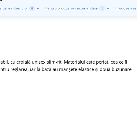
aluarea clienților
Pentru produs vă recomandăm
Produse as
0
1
il, cu croială unisex slim-fit. Materialul este periat, cea ce îl
pentru reglarea, iar la bază au manșete elastice și două buzunare