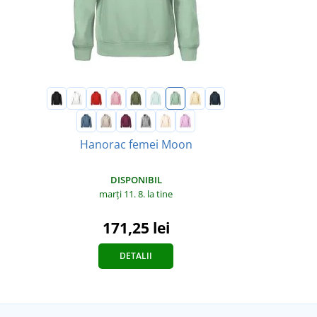
Hanorac femei Moon
DISPONIBIL
marți 11. 8.
la tine
171,25 lei
DETALII