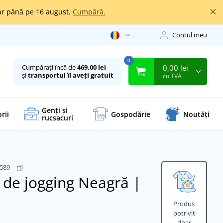
oar până pe 16 august.
Cumpără.
Contul meu
0
0,00 lei
Cumpărați încă de
469,00 lei
și
transportul îl aveți gratuit
cu TVA
Genți și
rii
Gospodărie
Noutăți
rucsacuri
4589
 de jogging
Neagră |
Produs
potrivit
doar