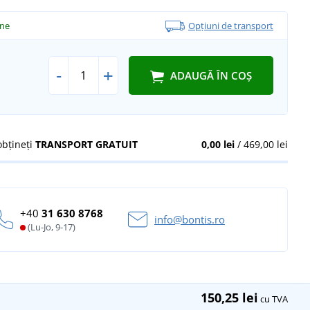
ine
Opțiuni de transport
-
+
ADAUGĂ ÎN COȘ
obțineți
TRANSPORT GRATUIT
0,00 lei
/ 469,00 lei
+40
31 630 8768
info@bontis.ro
(Lu-Jo, 9-17)
150,25 lei
cu TVA