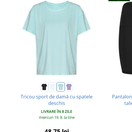
Pantaloni
Tricou sport de damă cu spatele
tal
deschis
LIVRARE ÎN 8 ZILE
miercuri 19. 8.
la tine
48,75 lei