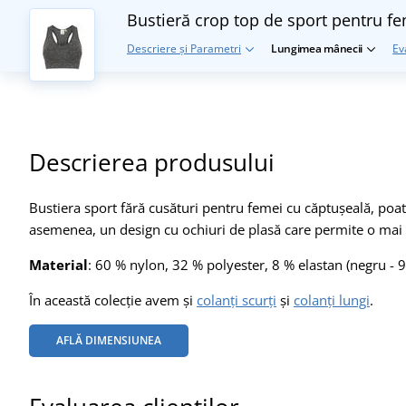
Bustieră crop top de sport pentru f
Descriere și Parametri
Lungimea mânecii
Ev
Descrierea produsului
Bustiera sport fără cusături pentru femei cu căptușeală, poate 
asemenea, un design cu ochiuri de plasă care permite o mai b
Material
: 60 % nylon, 32 % polyester, 8 % elastan (negru - 
În această colecție avem și
colanți scurți
și
colanți lungi
.
AFLĂ DIMENSIUNEA