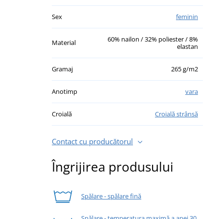
Sex
feminin
60% nailon / 32% poliester / 8%
Material
elastan
Gramaj
265 g/m2
Anotimp
vara
Croială
Croială strânsă
Contact cu producătorul
Îngrijirea produsului
Spălare - spălare fină
Spălare - temperatura maximă a apei 30