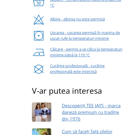
°C
Albire - albirea nu este permisă
Uscarea - uscarea permisă în mașina de
uscat rufe la temperaturi minime
Călcare - permis a se călca la temperaturi
minime până la 110 °C
Curățire profesională - curățire
profesională este interzisă
V-ar putea interesa
Descoperiți TEE JAYS - marca
daneză premium cu tradiție
din 1976
Cum să faceți față zilelor