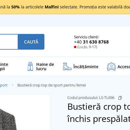
nă la
50%
la articolele
Malfini
selectate. Promoția este valabilă d
Serviciu clienți
+40
31 630 8768
CAUTĂ
(Lu-Jo, 9-17)
inte
Haine de
Încălţăminte
Acceso
pii
lucru
sport
Bustieră crop top de sport pentru femei
Codul produsului:
LS-TL696
Bustieră crop 
închis prespăla