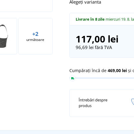
Alegeți varianta
Livrare în 8 zile
miercuri 19. 8.
l
+2
117,00 lei
următoare
96,69 lei
fără TVA
Cumpărați încă de
469,00 lei
și 
Întrebări despre
produs