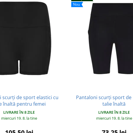
Nou
 scurți de sport elastici cu
Pantaloni scurți sport d
ie înaltă pentru femei
talie înaltă
LIVRARE ÎN 8 ZILE
LIVRARE ÎN 8 ZILE
miercuri 19. 8.
la tine
miercuri 19. 8.
la tine
105,50 lei
73,25 lei