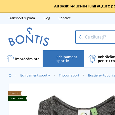
Au sosit reducerile lunii august:
pâ
Transport și plată
Blog
Contact
Echipament
Îmbrăcăm
Îmbrăcăminte
sportiv
pentru co
Echipament sportiv
Tricouri sport
Bustiere - topuri 
Elastic
Funcțional