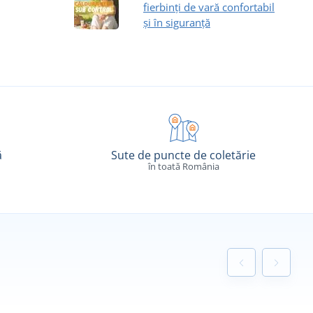
fierbinți de vară confortabil
și în siguranță
ă
Sute de puncte de coletărie
în toată România