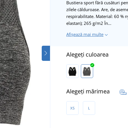
Bustiera sport fără cusături pen
zilele călduroase. Are, de asem
respirabilitate. Material: 60 % 
elastan); 265 g/m2 În…
Afișează mai multe
Alegeți culoarea
Alegeți mărimea
XS
L