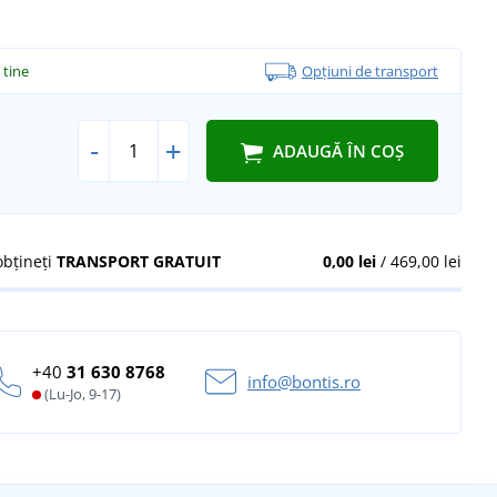
a tine
Opțiuni de transport
-
+
ADAUGĂ ÎN COȘ
obțineți
TRANSPORT GRATUIT
0,00 lei
/ 469,00 lei
+40
31 630 8768
info@bontis.ro
(Lu-Jo, 9-17)