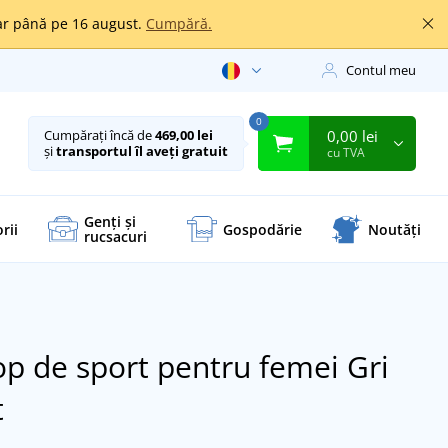
oar până pe 16 august.
Cumpără.
Contul meu
0
0,00 lei
Cumpărați încă de
469,00 lei
și
transportul îl aveți gratuit
cu TVA
Genți și
rii
Gospodărie
Noutăți
rucsacuri
top de sport pentru femei
Gri
t