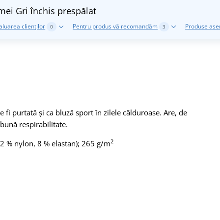
emei
Gri închis prespălat
aluarea clienților
Pentru produs vă recomandăm
Produse as
0
3
fi purtată și ca bluză sport în zilele călduroase. Are, de
ună respirabilitate.
2
92 % nylon, 8 % elastan); 265 g/m