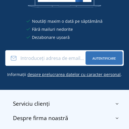
Noutăți maxim o dată pe săptămână
Fără mailuri nedorite
Dezabonare ușoară
AUTENTIFICARE
Informații
despre prelucrarea datelor cu caracter personal
.
Serviciu clienți
Despre firma noastră
Contact
Termenii și condițiile