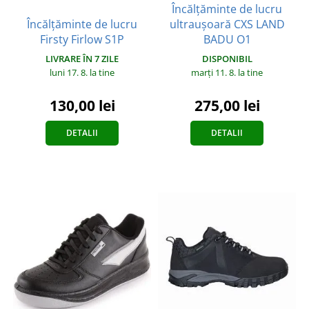
Încălțăminte de lucru
Încălțăminte de lucru
ultraușoară CXS LAND
Firsty Firlow S1P
BADU O1
LIVRARE ÎN 7 ZILE
DISPONIBIL
luni 17. 8.
la tine
marți 11. 8.
la tine
130,00 lei
275,00 lei
DETALII
DETALII