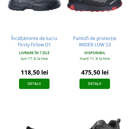
Încălțăminte de lucru
Pantofi de protecție
Firsty Firlow O1
WIDER LOW S3
LIVRARE ÎN 7 ZILE
DISPONIBIL
luni 17. 8.
la tine
marți 11. 8.
la tine
118,50 lei
475,50 lei
DETALII
DETALII