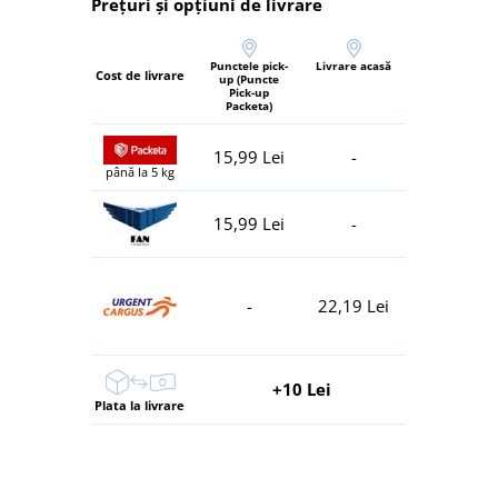
Prețuri și opțiuni de livrare
Punctele pick-
Livrare acasă
Cost de livrare
up (Puncte
Pick-up
Packeta)
15,99 Lei
-
până la 5 kg
15,99 Lei
-
-
22,19 Lei
+10 Lei
Plata la livrare