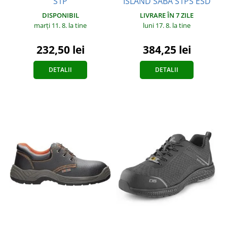
ISLAND SABA S1PS ESD
S1P
LIVRARE ÎN 7 ZILE
DISPONIBIL
luni 17. 8.
la tine
marți 11. 8.
la tine
384,25 lei
232,50 lei
DETALII
DETALII