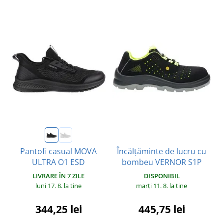
Încălțăminte de lucru cu
Pantofi casual MOVA
bombeu VERNOR S1P
ULTRA O1 ESD
DISPONIBIL
LIVRARE ÎN 7 ZILE
marți 11. 8.
la tine
luni 17. 8.
la tine
445,75 lei
344,25 lei