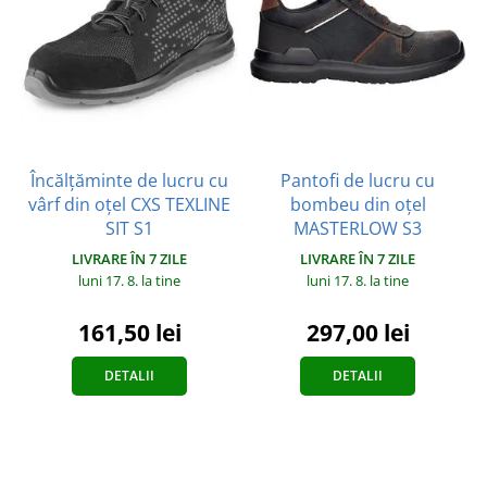
Încălțăminte de lucru cu
Pantofi de lucru cu
vârf din oțel CXS TEXLINE
bombeu din oțel
SIT S1
MASTERLOW S3
LIVRARE ÎN 7 ZILE
LIVRARE ÎN 7 ZILE
luni 17. 8.
la tine
luni 17. 8.
la tine
161,50 lei
297,00 lei
DETALII
DETALII