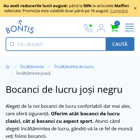
Au sosit reducerile lunii august:
până la
50%
la articolele
Malfini
selectate. Promoția este valabilă doar până pe 16 august.
Cumpără.
0
MENU
CAUTĂ
Încălţăminte
Încălțăminte de lucru
Încălțăminte joasă
Bocanci de lucru joși negru
Alegeți de la noi bocanci de lucru confortabili dar mai ales,
care oferă siguranță.
Oferim atât bocanci de lucru
clasici, cât și bocanci cu aspect sport.
Atunci când
alegeți încălțămintea de lucru, gândiți-vă la ce fel de muncă
veți folosi bocancii.