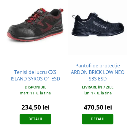
Pantofi de protecție
Teniși de lucru CXS
ARDON BRICK LOW NEO
ISLAND SYROS O1 ESD
S3S ESD
DISPONIBIL
LIVRARE ÎN 7 ZILE
marți 11. 8.
la tine
luni 17. 8.
la tine
234,50 lei
470,50 lei
DETALII
DETALII