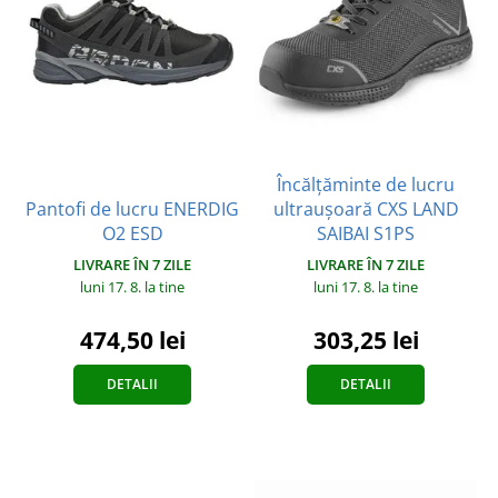
Încălțăminte de lucru
Pantofi de lucru ENERDIG
ultraușoară CXS LAND
O2 ESD
SAIBAI S1PS
LIVRARE ÎN 7 ZILE
LIVRARE ÎN 7 ZILE
luni 17. 8.
la tine
luni 17. 8.
la tine
474,50 lei
303,25 lei
DETALII
DETALII