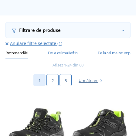
Filtrare de produse
Anulare filtre selectate (1)
Recomandări
De la cel mai ieftin
De la cel mai scump
Afișez 1-24 din 60
1
2
3
Următoare