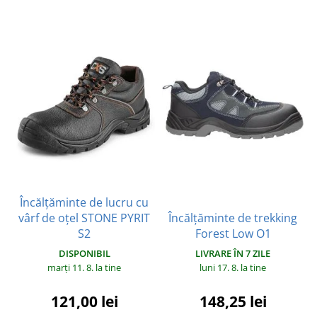
Încălțăminte de lucru cu
vârf de oțel STONE PYRIT
Încălțăminte de trekking
S2
Forest Low O1
DISPONIBIL
LIVRARE ÎN 7 ZILE
marți 11. 8.
la tine
luni 17. 8.
la tine
121,00 lei
148,25 lei