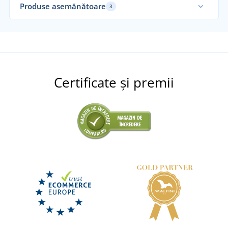
Produse asemănătoare
3
Certificate și premii
Încălțăminte de lucru CXS ISLAND SABA S1PS
ESD
LIVRARE ÎN 7 ZILE
luni 17. 8.
la tine