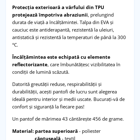
Protecția exterioară a vârfului din TPU
protejează împotriva abraziunii
, prelungind
durata de viață a încălțămintei. Talpa din EVA și
cauciuc este antiderapantă, rezistentă la uleiuri,
antistatică și rezistentă la temperaturi de până la 300
°C.
Încălțămintea este echipată cu elemente
reflectorizante
, care îmbunătățesc vizibilitatea în
condiții de lumină scăzută.
Datorită greutății reduse, respirabilității și
durabilității, acești pantofi de lucru sunt alegerea
ideală pentru interior și medii uscate. Bucurați-vă de
confort și siguranță la fiecare pas!
Un pantof de mărimea 43 cântărește 456 de grame.
Material: p
artea superioară
- poliester
căptușeală
- textil