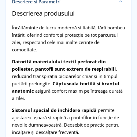
Descriere și Parametri
Descrierea produsului
Încălțăminte de lucru modernă și fiabilă, fără bombeu
întărit, oferind confort și protecție pe tot parcursul
zilei, respectând cele mai înalte cerințe de
comoditate.
Datorită materialului textil perforat din
poliester, pantofii sunt extrem de respirabili
,
reducând transpirația picioarelor chiar și în timpul
purtării prelungite.
Căptușeala textilă și branțul
anatomic
asigură confort maxim pe întreaga durată
a zilei.
Sistemul special de închidere rapidă
permite
ajustarea ușoară și rapidă a pantofilor în funcție de
nevoile dumneavoastră. Deosebit de practic pentru
încălțare și descălțare frecventă.