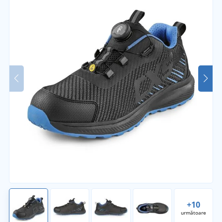
+10
următoare