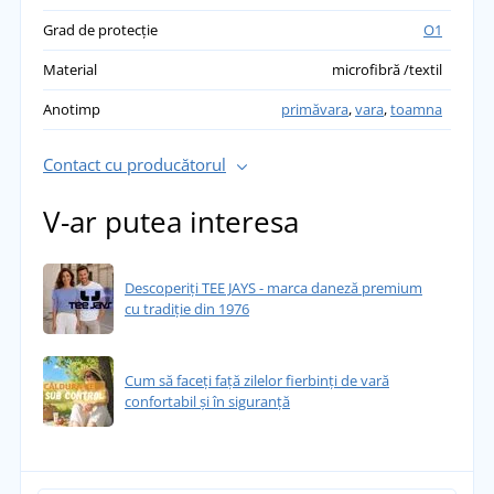
Grad de protecție
O1
Material
microfibră /textil
Anotimp
primăvara
,
vara
,
toamna
Contact cu producătorul
V-ar putea interesa
Descoperiți TEE JAYS - marca daneză premium
cu tradiție din 1976
Cum să faceți față zilelor fierbinți de vară
confortabil și în siguranță