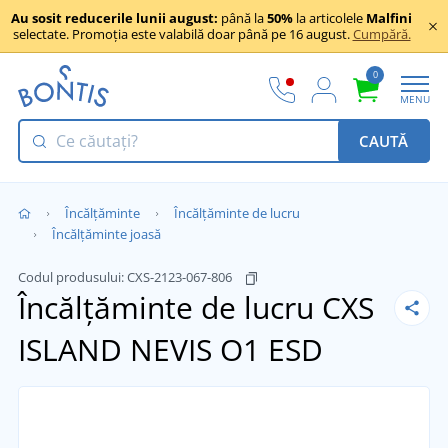
Au sosit reducerile lunii august:
până la
50%
la articolele
Malfini
selectate. Promoția este valabilă doar până pe 16 august.
Cumpără.
0
MENU
CAUTĂ
Încălţăminte
Încălțăminte de lucru
Încălțăminte joasă
Codul produsului:
CXS-2123-067-806
Încălțăminte de lucru CXS
ISLAND NEVIS O1 ESD