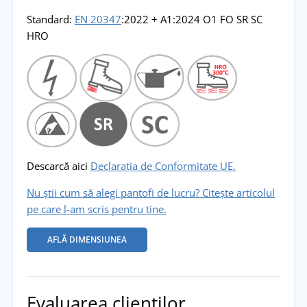
Standard:
EN 20347
:2022 + A1:2024 O1 FO SR SC
HRO
Descarcă aici
Declarația de Conformitate UE.
Nu știi cum să alegi pantofi de lucru? Citește articolul
pe care l-am scris pentru tine.
AFLĂ DIMENSIUNEA
Evaluarea clienților