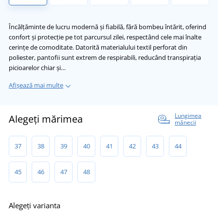
Încălțăminte de lucru modernă și fiabilă, fără bombeu întărit, oferind
confort și protecție pe tot parcursul zilei, respectând cele mai înalte
cerințe de comoditate. Datorită materialului textil perforat din
poliester, pantofii sunt extrem de respirabili, reducând transpirația
picioarelor chiar și…
Afișează mai multe
Lungimea
Alegeți mărimea
mânecii
37
38
39
40
41
42
43
44
45
46
47
48
Alegeți varianta