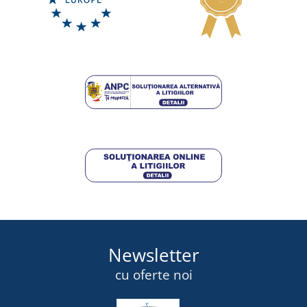
LIVRARE ÎN 7 ZILE
marți 18. 8.
la tine
364,00 lei
DETALII
Newsletter
cu oferte noi