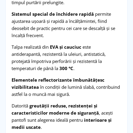
timpul purtării prelungite.
Sistemul special de închidere rapidă
permite
ajustarea ușoară și rapidă a încălțămintei, fiind
deosebit de practic pentru cei care se descalță și se
încalță frecvent.
Talpa realizată din
EVA și cauciuc
este
antiderapantă, rezistentă la uleiuri, antistatică,
protejată împotriva perforării și rezistentă la
temperaturi de până la
300 °C
.
Elementele reflectorizante îmbunătățesc
vizibilitatea
în condiții de lumină slabă, contribuind
astfel la o muncă mai sigură.
Datorită
greutății reduse, rezistenței și
caracteristicilor moderne de siguranță
, acești
pantofi sunt alegerea ideală pentru
interioare și
medii uscate
.