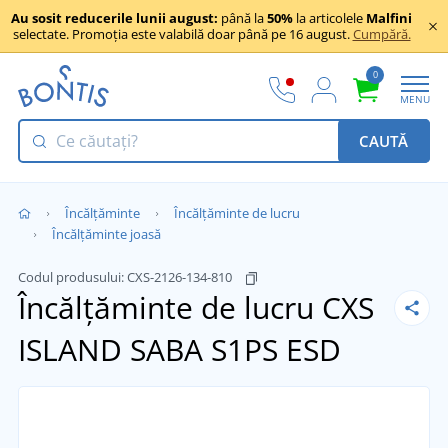
Au sosit reducerile lunii august:
până la
50%
la articolele
Malfini
selectate. Promoția este valabilă doar până pe 16 august.
Cumpără.
0
MENU
CAUTĂ
Încălţăminte
Încălțăminte de lucru
Încălțăminte joasă
Codul produsului:
CXS-2126-134-810
Încălțăminte de lucru CXS
ISLAND SABA S1PS ESD