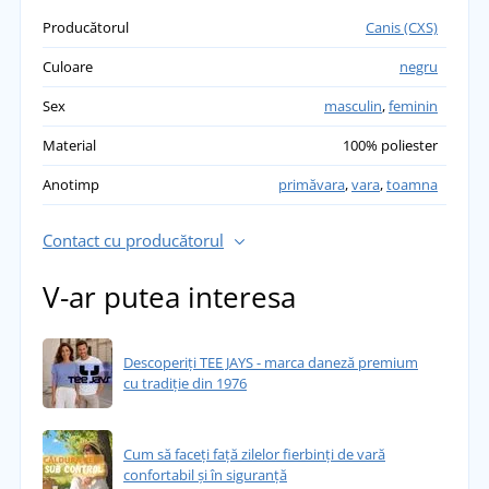
Producătorul
Canis (CXS)
Culoare
negru
Sex
masculin
,
feminin
Material
100% poliester
Anotimp
primăvara
,
vara
,
toamna
Contact cu producătorul
V-ar putea interesa
Descoperiți TEE JAYS - marca daneză premium
cu tradiție din 1976
Cum să faceți față zilelor fierbinți de vară
confortabil și în siguranță