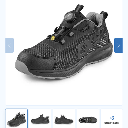
+6
următoare