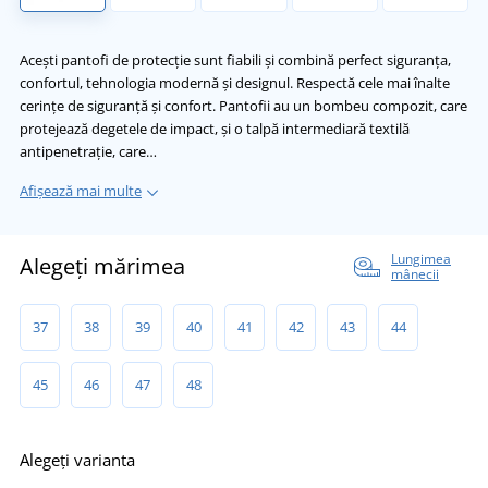
Acești pantofi de protecție sunt fiabili și combină perfect siguranța,
confortul, tehnologia modernă și designul. Respectă cele mai înalte
cerințe de siguranță și confort. Pantofii au un bombeu compozit, care
protejează degetele de impact, și o talpă intermediară textilă
antipenetrație, care…
Afișează mai multe
Lungimea
Alegeți mărimea
mânecii
37
38
39
40
41
42
43
44
45
46
47
48
Alegeți varianta