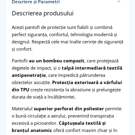
Descriere și Parametri
Descrierea produsului
Acești pantofi de protecție sunt fiabili și combină
perfect siguranța, confortul, tehnologia modernă și
designul. Respectă cele mai înalte cerințe de siguranță
și confort.
Pantofii
au un bombeu compozit
, care protejează
degetele de impact, și o
talpă intermediară textilă
antipenetrație
, care împiedică pătrunderea
obiectelor ascuțite.
Protecția exterioară a vârfului
din TPU
crește rezistența la abraziune și prelungește
durata de viață a încălțămintei.
Materialul
superior perforat din poliester
permite
o bună circulație a aerului, prevenind transpirația
excesivă a picioarelor.
Căptușeala textilă și
branțul anatomic
oferă confort maxim chiar și în