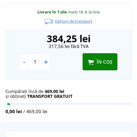
Livrare în 7 zile
marți 18. 8.
la tine
Opțiuni de transport
384,25 lei
317,56 lei
fără TVA
-
+
ÎN COȘ
Cumpărați încă de
469,00 lei
și obțineți
TRANSPORT GRATUIT
0,00 lei
/ 469,00 lei