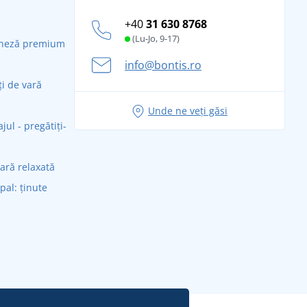
+40
31 630 8768
(Lu-Jo, 9-17)
daneză premium
info@bontis.ro
ți de vară
Unde ne veți găsi
ul - pregătiți-
vară relaxată
ipal: ținute