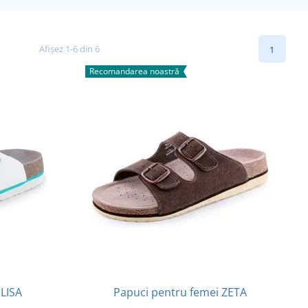
Afișez 1-6 din 6
1
Recomandarea noastră
 LISA
Papuci pentru femei ZETA