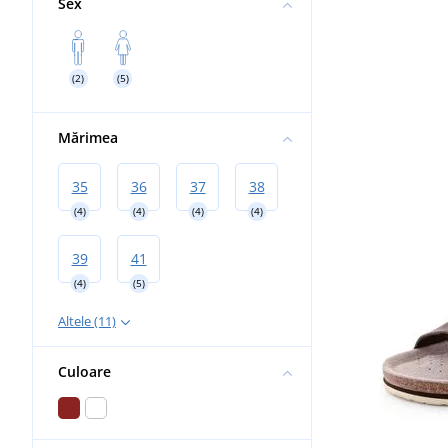
Sex
(2)
(5)
Mărimea
35
36
37
38
(4)
(4)
(4)
(4)
39
41
(4)
(5)
Altele (11)
Culoare