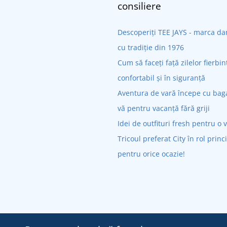
consiliere
Descoperiți TEE JAYS - marca 
cu tradiție din 1976
Cum să faceți față zilelor fierbin
confortabil și în siguranță
Aventura de vară începe cu bagaj
vă pentru vacanță fără griji
Idei de outfituri fresh pentru o 
Tricoul preferat City în rol princ
pentru orice ocazie!