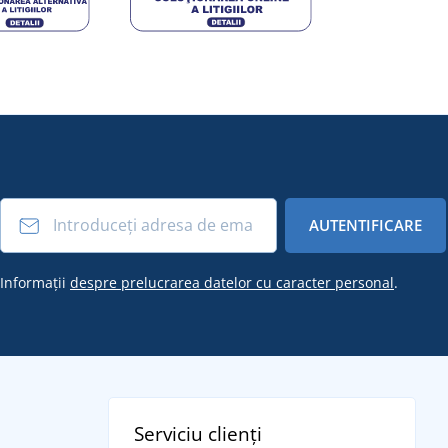
AUTENTIFICARE
Informații
despre prelucrarea datelor cu caracter personal
.
Serviciu clienți