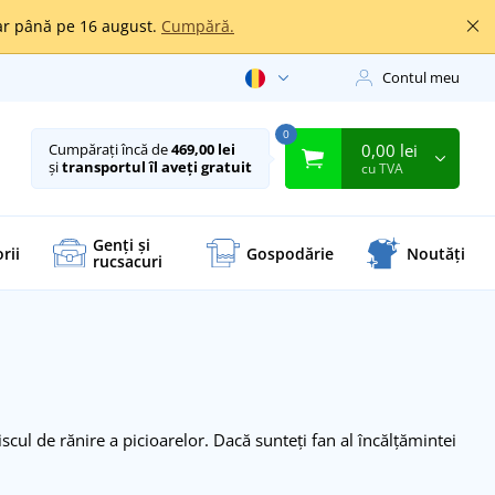
oar până pe 16 august.
Cumpără.
Contul meu
0
0,00 lei
Cumpărați încă de
469,00 lei
și
transportul îl aveți gratuit
cu TVA
Genți și
rii
Gospodărie
Noutăți
rucsacuri
scul de rănire a picioarelor. Dacă sunteți fan al încălțămintei