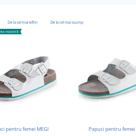
De la cel mai ieftin
De la cel mai scump
ea noastră
ci pentru femei MEGI
Papuci pentru femei