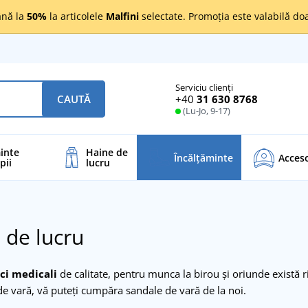
nă la
50%
la articolele
Malfini
selectate. Promoția este valabilă d
Serviciu clienți
+40
31 630 8768
CAUTĂ
(Lu-Jo, 9-17)
inte
Haine de
Încălţăminte
Acceso
pii
lucru
 de lucru
ci medicali
de calitate, pentru munca la birou și oriunde există ri
de vară, vă puteți cumpăra sandale de vară de la noi.