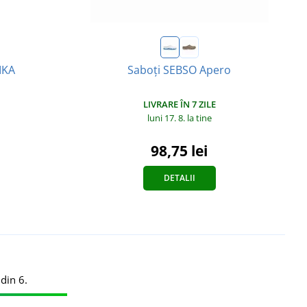
IKA
Saboți SEBSO Apero
LIVRARE ÎN 7 ZILE
luni 17. 8.
la tine
98,75 lei
DETALII
din 6.