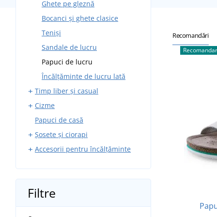
Ghete pe gleznă
Bocanci și ghete clasice
Teniși
Recomandări
Sandale de lucru
Recomandar
Papuci de lucru
Încălțăminte de lucru lată
Timp liber și casual
Cizme
Trekking
Papuci de casă
Softshell impermeabili
Cizme de pescuit
Șosete și ciorapi
Casual, hobby sau de oraș
Accesorii pentru încălțăminte
Sandale și saboți
Șosete clasice
Papuci și șlapi
Șosete sport
Șireturi
Barefoot
Branțuri pentru pantofi
Filtre
Îngrijirea încălțămintei
Papu