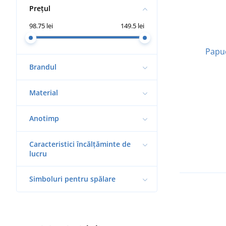
Prețul
98.75 lei
149.5 lei
Papuc
Brandul
Material
Anotimp
Caracteristici încălțăminte de
lucru
Simboluri pentru spălare