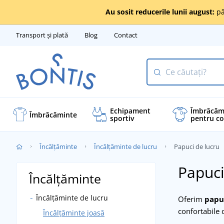
Au sosit reducerile lunii august:
pâ
Transport și plată
Blog
Contact
Echipament
Îmbrăcăm
Îmbrăcăminte
sportiv
pentru co
Încălţăminte
Încălțăminte de lucru
Papuci de lucru
Papuci
Încălţăminte
Încălțăminte de lucru
Oferim
papu
confortabile 
Încălțăminte joasă