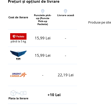
Prețuri și opțiuni de livrare
Punctele pick-
Livrare acasă
Cost de livrare
up (Puncte
Pick-up
Produse pe sit
Packeta)
15,99 Lei
-
până la 5 kg
15,99 Lei
-
-
22,19 Lei
+10 Lei
Plata la livrare