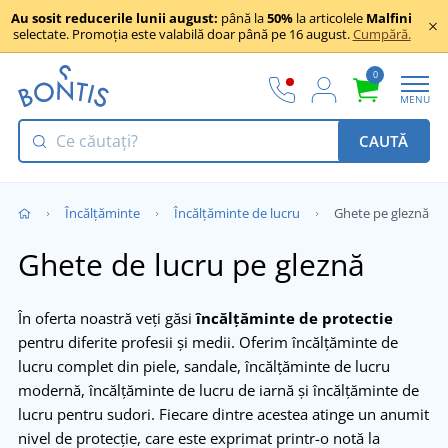
Au sosit reducerile lunii august:
până la
50%
la articolele
Malfini
selectate. Promoția este valabilă doar până pe 16 august.
Cumpără.
0
MENU
CAUTĂ
Încălţăminte
Încălțăminte de lucru
Ghete pe gleznă
Ghete de lucru pe gleznă
În oferta noastră veți găsi
încălțăminte de protectie
pentru diferite profesii și medii. Oferim încălțăminte de
lucru complet din piele, sandale, încălțăminte de lucru
modernă, încălțăminte de lucru de iarnă și încălțăminte de
lucru pentru sudori. Fiecare dintre acestea atinge un anumit
nivel de protecție, care este exprimat printr-o notă la