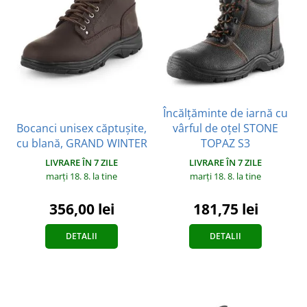
Încălțăminte de iarnă cu
Bocanci unisex căptușite,
vârful de oțel STONE
cu blană, GRAND WINTER
TOPAZ S3
LIVRARE ÎN 7 ZILE
LIVRARE ÎN 7 ZILE
marți 18. 8.
la tine
marți 18. 8.
la tine
356,00 lei
181,75 lei
DETALII
DETALII