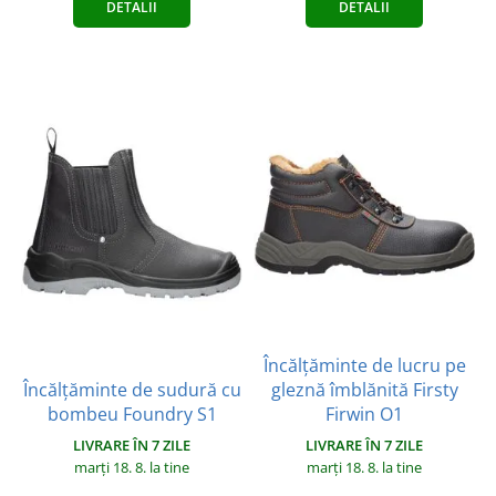
DETALII
DETALII
Încălțăminte de lucru pe
Încălțăminte de sudură cu
gleznă îmblănită Firsty
bombeu Foundry S1
Firwin O1
LIVRARE ÎN 7 ZILE
LIVRARE ÎN 7 ZILE
marți 18. 8.
la tine
marți 18. 8.
la tine