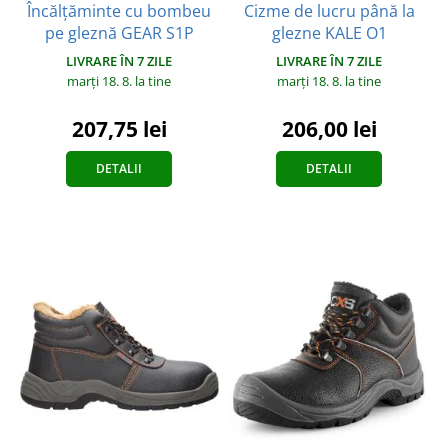
Încălțăminte cu bombeu
Cizme de lucru până la
pe gleznă GEAR S1P
glezne KALE O1
LIVRARE ÎN 7 ZILE
LIVRARE ÎN 7 ZILE
marți 18. 8.
la tine
marți 18. 8.
la tine
207,75 lei
206,00 lei
DETALII
DETALII