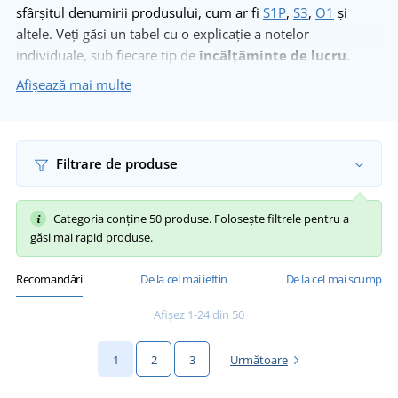
sfârșitul denumirii produsului, cum ar fi
S1P
,
S3
,
O1
și
altele. Veți găsi un tabel cu o explicație a notelor
individuale, sub fiecare tip de
încălțăminte de lucru
.
Alegeți întotdeauna încălțăminte care vă va proteja cu
Afișează mai multe
siguranță împotriva rănirii.
Filtrare de produse
Categoria conține 50 produse. Folosește filtrele pentru a
găsi mai rapid produse.
Recomandări
De la cel mai ieftin
De la cel mai scump
Afișez 1-24 din 50
1
2
3
Următoare