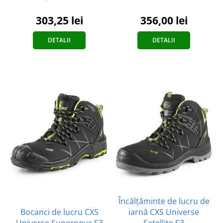
356,00 lei
303,25 lei
DETALII
DETALII
Încălțăminte de lucru de
Bocanci de lucru CXS
iarnă CXS Universe
Universe Supernova S3
Satellite S3