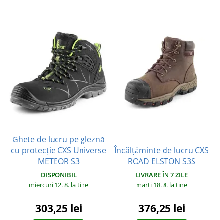
Ghete de lucru pe gleznă
cu protecție CXS Universe
Încălțăminte de lucru CXS
METEOR S3
ROAD ELSTON S3S
DISPONIBIL
LIVRARE ÎN 7 ZILE
miercuri 12. 8.
la tine
marți 18. 8.
la tine
303,25 lei
376,25 lei