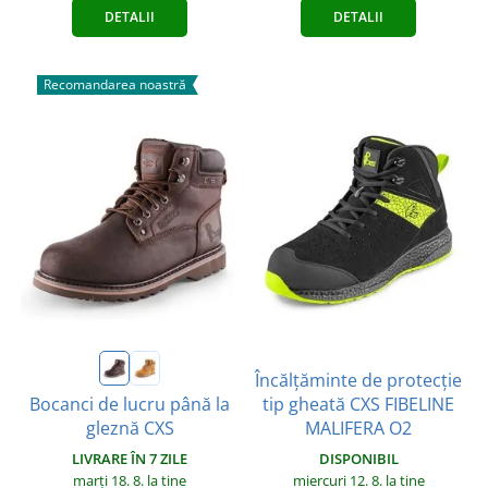
DETALII
DETALII
Recomandarea noastră
Încălțăminte de protecție
tip gheată CXS FIBELINE
Bocanci de lucru până la
MALIFERA O2
gleznă CXS
DISPONIBIL
LIVRARE ÎN 7 ZILE
miercuri 12. 8.
la tine
marți 18. 8.
la tine