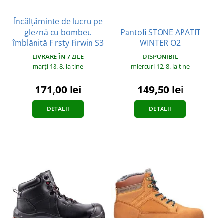
Încălțăminte de lucru pe
gleznă cu bombeu
Pantofi STONE APATIT
îmblănită Firsty Firwin S3
WINTER O2
LIVRARE ÎN 7 ZILE
DISPONIBIL
marți 18. 8.
la tine
miercuri 12. 8.
la tine
171,00 lei
149,50 lei
DETALII
DETALII