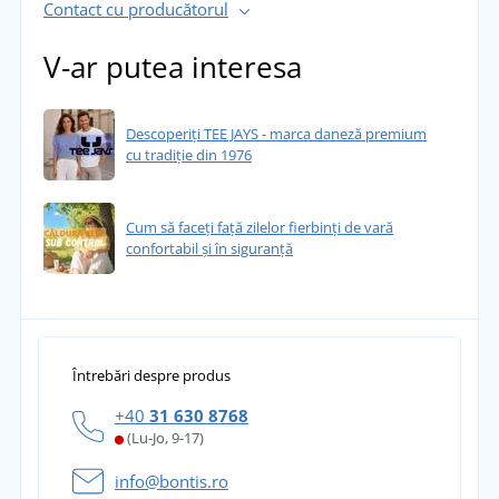
Contact cu producătorul
V-ar putea interesa
Descoperiți TEE JAYS - marca daneză premium
cu tradiție din 1976
Cum să faceți față zilelor fierbinți de vară
confortabil și în siguranță
Întrebări despre produs
+40
31 630 8768
(Lu-Jo, 9-17)
info@bontis.ro