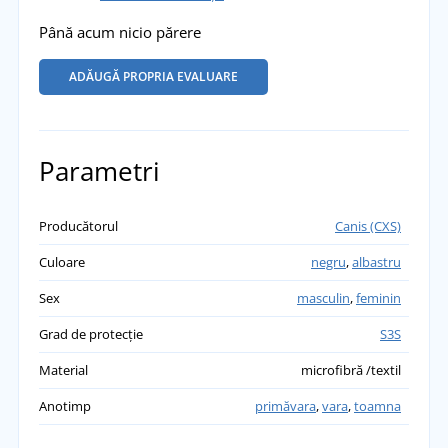
Până acum nicio părere
ADĂUGĂ PROPRIA EVALUARE
Parametri
Producătorul
Canis (CXS)
Culoare
negru
,
albastru
Sex
masculin
,
feminin
Grad de protecție
S3S
Material
microfibră /textil
Anotimp
primăvara
,
vara
,
toamna