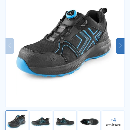
+4
următoare