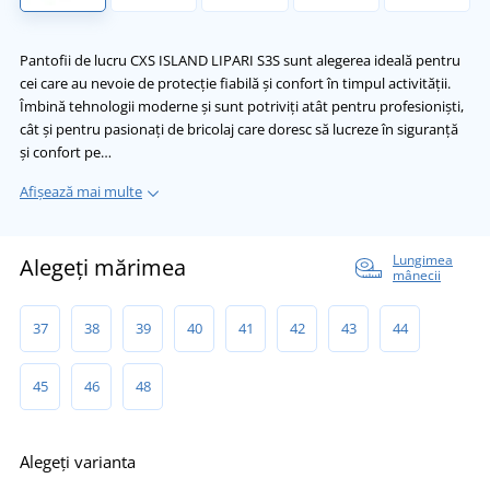
Pantofii de lucru CXS ISLAND LIPARI S3S sunt alegerea ideală pentru
cei care au nevoie de protecție fiabilă și confort în timpul activității.
Îmbină tehnologii moderne și sunt potriviți atât pentru profesioniști,
cât și pentru pasionați de bricolaj care doresc să lucreze în siguranță
și confort pe…
Afișează mai multe
Lungimea
Alegeți mărimea
mânecii
37
38
39
40
41
42
43
44
45
46
48
Alegeți varianta