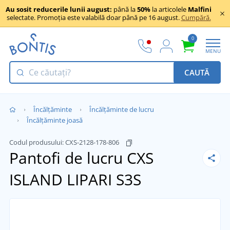
Au sosit reducerile lunii august:
până la
50%
la articolele
Malfini
selectate. Promoția este valabilă doar până pe 16 august.
Cumpără.
0
MENU
CAUTĂ
Încălţăminte
Încălțăminte de lucru
Încălțăminte joasă
Codul produsului:
CXS-2128-178-806
Pantofi de lucru CXS
ISLAND LIPARI S3S