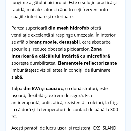
lungime a gâtului piciorului. Este o soluție practică și
rapidă, mai ales atunci când treceți frecvent între
spațiile interioare și exterioare.
Partea superioară
din mesh hidrofob
oferă
ventilație excelentă și respinge umezeala. În interior
se află o
branț moale, detașabil
, care absoarbe
șocurile și reduce oboseala picioarelor.
Zona
interioară a călcâiului întărită cu microfibră
sporește durabilitatea.
Elementele reflectorizante
îmbunătățesc vizibilitatea în condiții de iluminare
slabă.
Talpa
din EVA și cauciuc
, cu două straturi, este
ușoară, flexibilă și extrem de sigură. Este
antiderapantă, antistatică, rezistentă la uleiuri, la frig,
la căldură și la temperaturi de contact de până la 300
°C.
Acești pantofi de lucru ușori și rezistenți CXS ISLAND