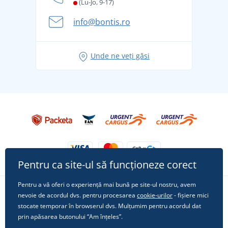
și în siguranță
(Lu-Jo, 9-17)
Aventura de vară începe cu bagajul - pregătiți-vă
info@bontis.ro
pentru vacanță fără griji
Idei de outfituri fresh pentru o vară relaxată
Unde ne veți găsi
Tricoul preferat City în rol principal: ținute pentru
orice ocazie!
Pentru ca site-ul să funcționeze corect
Pentru a vă oferi o experiență mai bună pe site-ul nostru, avem
nevoie de acordul dvs. pentru procesarea
cookie-urilor
- fișiere mici
Urmărește-ne pe rețelele sociale
stocate temporar în browserul dvs. Mulțumim pentru acordul dat
prin apăsarea butonului “Am înțeles”.