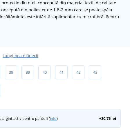
 protecție din oțel, concepută din material textil de calitate
e concepută din poliester de 1,8-2 mm care se poate spăla
 încălțămintei este întărită suplimentar cu microfibră. Pentru
Lungimea mânecii
38
39
40
41
42
43
 argint activ pentru pantofi (
info
)
+30,75 lei