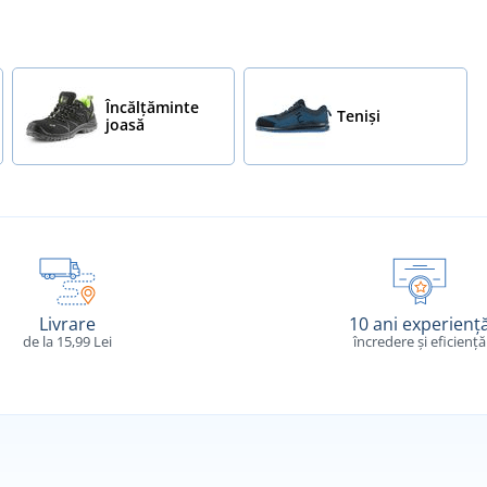
Încălțăminte
Teniși
joasă
Livrare
10 ani experienț
de la 15,99 Lei
încredere și eficiență