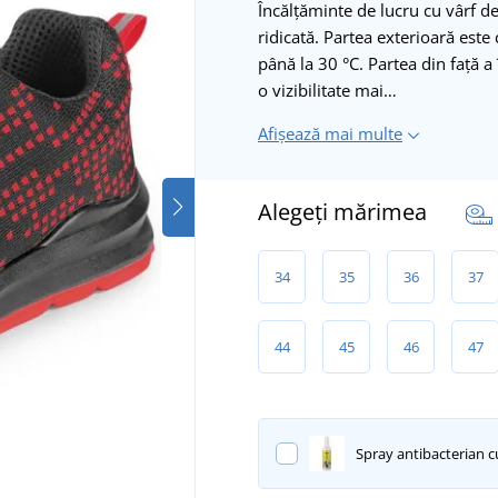
Încălțăminte de lucru cu vârf de
ridicată. Partea exterioară est
până la 30 °C. Partea din faţă a
o vizibilitate mai…
Afișează mai multe
Alegeți mărimea
34
35
36
37
44
45
46
47
Spray antibacterian cu