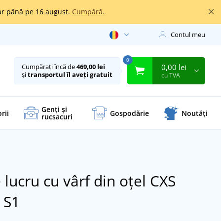
oar până pe 16 august.
Cumpără.
Contul meu
0
0,00 lei
Cumpărați încă de
469,00 lei
și
transportul îl aveți gratuit
cu TVA
Genți și
rii
Gospodărie
Noutăți
rucsacuri
 lucru cu vârf din oțel CXS
 S1