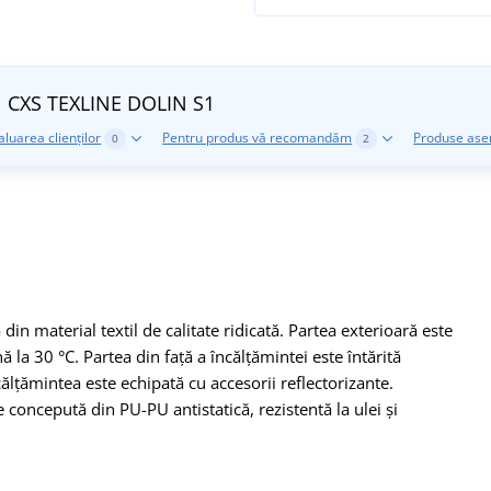
el CXS TEXLINE DOLIN S1
aluarea clienților
Pentru produs vă recomandăm
Produse as
0
2
din material textil de calitate ridicată. Partea exterioară este
la 30 °C. Partea din faţă a încălțămintei este întărită
ălțămintea este echipată cu accesorii reflectorizante.
te concepută din PU-PU antistatică, rezistentă la ulei și