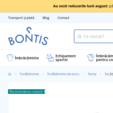
Au sosit reducerile lunii august:
pâ
Transport și plată
Blog
Contact
Echipament
Îmbrăcăm
Îmbrăcăminte
sportiv
pentru co
Încălţăminte
Încălțăminte de lucru
Teniși
Încăl
Recomandarea noastră