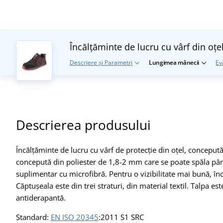
Încălțăminte de lucru cu vârf din oț
Descriere și Parametri
Lungimea mânecii
Ev
Descrierea produsului
Încălțăminte de lucru cu vârf de protecție din oțel, concepută 
concepută din poliester de 1,8-2 mm care se poate spăla până 
suplimentar cu microfibră. Pentru o vizibilitate mai bună, înc
Căptușeala este din trei straturi, din material textil. Talpa es
antiderapantă.
Standard:
EN ISO 20345
:2011 S1 SRC