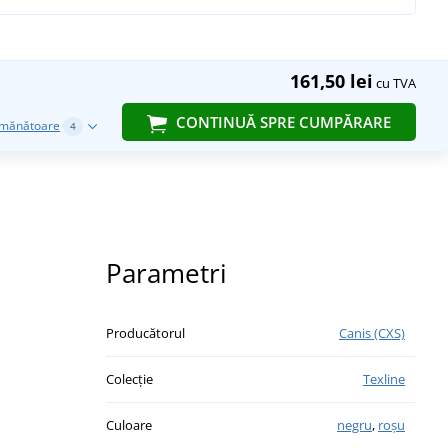
161,50 lei
cu TVA
CONTINUĂ SPRE CUMPĂRARE
emănătoare
4
Parametri
Producătorul
Canis (CXS)
Colecție
Texline
Culoare
negru
,
roșu