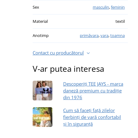
Sex
masculin
,
feminin
Material
textil
Anotimp
primăvara
,
vara
,
toamna
Contact cu producătorul
V-ar putea interesa
Descoperiți TEE JAYS - marca
daneză premium cu tradiție
din 1976
Cum să faceți față zilelor
fierbinți de vară confortabil
și în siguranță