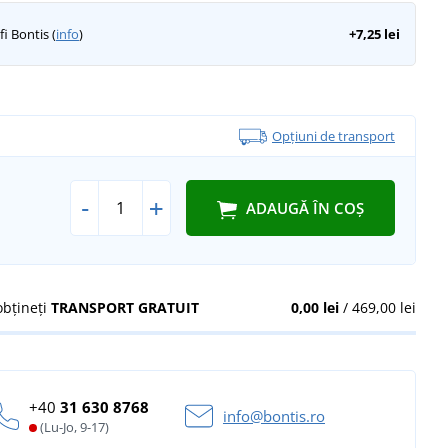
i Bontis (
info
)
+7,25 lei
Opțiuni de transport
-
+
ADAUGĂ ÎN COȘ
obțineți
TRANSPORT GRATUIT
0,00 lei
/ 469,00 lei
+40
31 630 8768
info@bontis.ro
(Lu-Jo, 9-17)