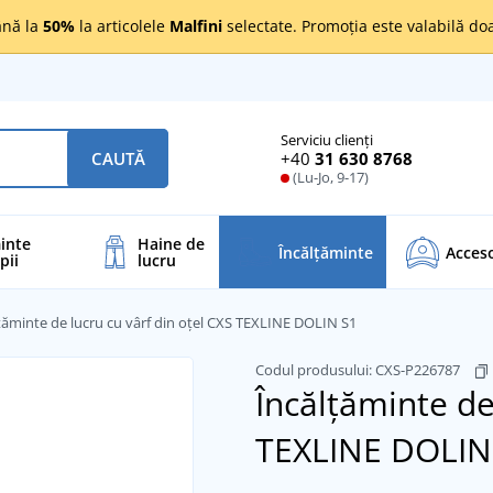
nă la
50%
la articolele
Malfini
selectate. Promoția este valabilă d
Serviciu clienți
+40
31 630 8768
CAUTĂ
(Lu-Jo, 9-17)
inte
Haine de
Încălţăminte
Acceso
pii
lucru
țăminte de lucru cu vârf din oțel CXS TEXLINE DOLIN S1
Codul produsului:
CXS-P226787
Încălțăminte de
TEXLINE DOLIN