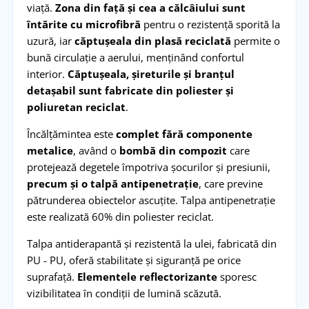
viață.
Zona din față și cea a călcâiului sunt
întărite cu microfibră
pentru o rezistență sporită la
uzură, iar
căptușeala din plasă reciclată
permite o
bună circulație a aerului, menținând confortul
interior.
Căptușeala, șireturile și branțul
detașabil sunt fabricate din poliester și
poliuretan reciclat
.
Încălțămintea este
complet fără componente
metalice
, având o
bombă din compozit
care
protejează degetele împotriva șocurilor și presiunii,
precum și o talpă antipenetrație
, care previne
pătrunderea obiectelor ascuțite. Talpa antipenetrație
este realizată 60% din poliester reciclat.
Talpa antiderapantă și rezistentă la ulei, fabricată din
PU - PU, oferă stabilitate și siguranță pe orice
suprafață.
Elementele reflectorizante
sporesc
vizibilitatea în condiții de lumină scăzută.