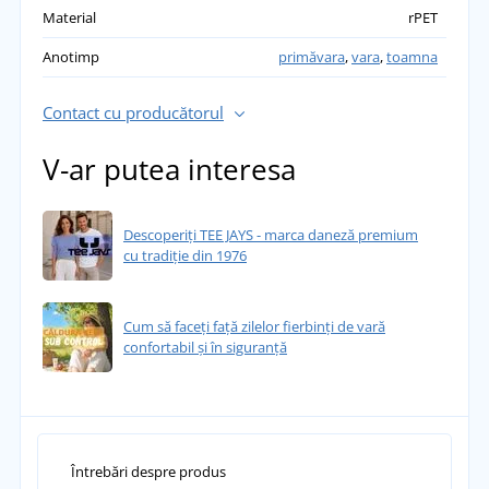
Material
rPET
Anotimp
primăvara
,
vara
,
toamna
Contact cu producătorul
V-ar putea interesa
Descoperiți TEE JAYS - marca daneză premium
cu tradiție din 1976
Cum să faceți față zilelor fierbinți de vară
confortabil și în siguranță
Întrebări despre produs