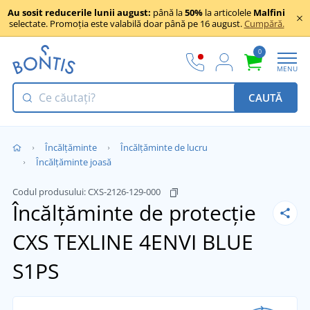
Au sosit reducerile lunii august:
până la
50%
la articolele
Malfini
selectate. Promoția este valabilă doar până pe 16 august.
Cumpără.
0
MENU
CAUTĂ
Încălţăminte
Încălțăminte de lucru
Încălțăminte joasă
Codul produsului:
CXS-2126-129-000
Încălțăminte de protecție
CXS TEXLINE 4ENVI BLUE
S1PS