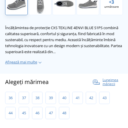
+3
următoare
Încălțămintea de protecție CXS TEXLINE 4ENVI BLUE S1PS combină
calitatea superioară, confortul și siguranța, fiind fabricată în mod
sustenabil, cu respect pentru mediu. Această încălțăminte îmbină
tehnologia inovatoare cu un design modern și sustenabilitate. Partea
superioară este realizată din…
Afișează mai multe
Lungimea
Alegeți mărimea
mânecii
36
37
38
39
40
41
42
43
44
45
46
47
48