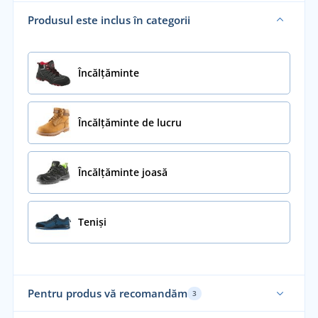
Produsul este inclus în categorii
Încălţăminte
Încălțăminte de lucru
Încălțăminte joasă
Teniși
Pentru produs vă recomandăm
3
Sustenabil
Mă