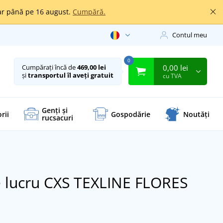
oar până pe 16 august.
Cumpără.
Contul meu
0
0,00 lei
Cumpărați încă de
469,00 lei
și
transportul îl aveți gratuit
cu TVA
Genți și
rii
Gospodărie
Noutăți
rucsacuri
e lucru CXS TEXLINE FLORES