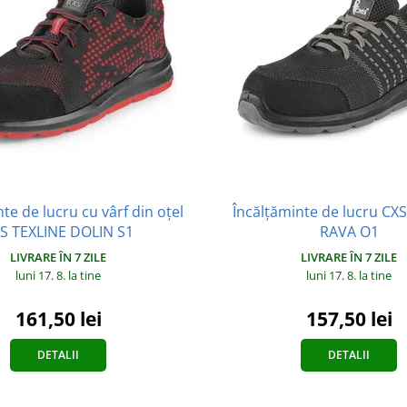
te de lucru cu vârf din oțel
Încălțăminte de lucru CX
S TEXLINE DOLIN S1
RAVA O1
LIVRARE ÎN 7 ZILE
LIVRARE ÎN 7 ZILE
luni 17. 8.
la tine
luni 17. 8.
la tine
161,50 lei
157,50 lei
DETALII
DETALII