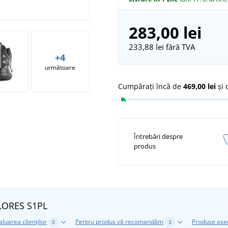
283,00 lei
233,88 lei
fără TVA
+4
următoare
Cumpărați încă de
469,00 lei
și 
Întrebări despre
produs
FLORES S1PL
aluarea clienților
Pentru produs vă recomandăm
Produse as
0
3