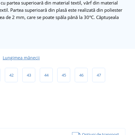
cu partea superioară din material textil, vârf din material
extil. Partea superioară din plasă este realizată din poliester
imea de 2 mm, care se poate spăla până la 30°C. Căptușeala
Lungimea mânecii
42
43
44
45
46
47
Opțiuni de transport