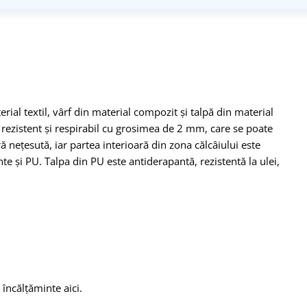
ial textil, vârf din material compozit și talpă din material
er rezistent și respirabil cu grosimea de 2 mm, care se poate
 nețesută, iar partea interioară din zona călcâiului este
nte și PU. Talpa din PU este antiderapantă, rezistentă la ulei,
încălțăminte aici.