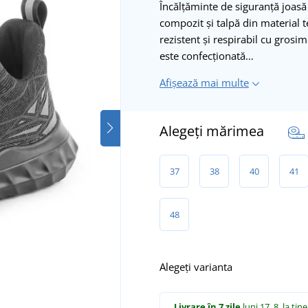
Încălțăminte de siguranță joasă 
compozit și talpă din material t
rezistent și respirabil cu gros
este confecționată…
Afișează mai multe
Alegeți mărimea
37
38
40
41
48
Alegeți varianta
Livrare în 7 zile
luni 17. 8.
la tine