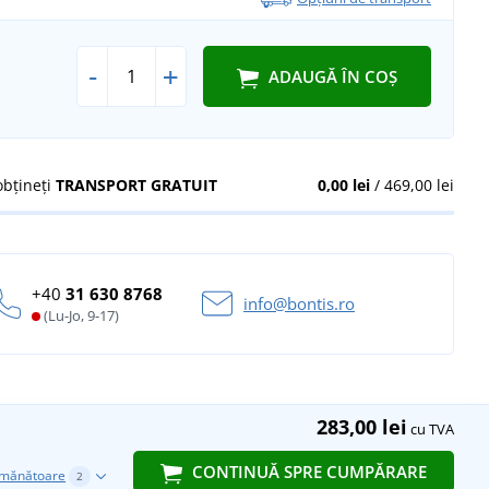
-
+
ADAUGĂ ÎN COȘ
obțineți
TRANSPORT GRATUIT
0,00 lei
/ 469,00 lei
+40
31 630 8768
info@bontis.ro
(Lu-Jo, 9-17)
283,00 lei
cu TVA
CONTINUĂ SPRE CUMPĂRARE
emănătoare
2