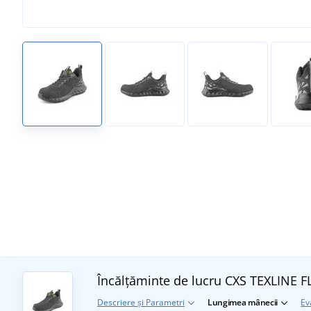
Încălțăminte de lucru CXS TEXLINE 
Descriere și Parametri
Lungimea mânecii
Ev