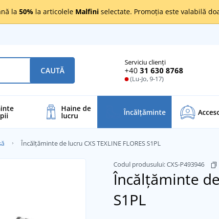
nă la
50%
la articolele
Malfini
selectate. Promoția este valabilă d
Serviciu clienți
+40
31 630 8768
CAUTĂ
(Lu-Jo, 9-17)
inte
Haine de
Încălţăminte
Acceso
pii
lucru
să
Încălțăminte de lucru CXS TEXLINE FLORES S1PL
Codul produsului:
CXS-P493946
Încălțăminte d
S1PL