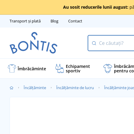
Au sosit reducerile lunii august:
pâ
Transport și plată
Blog
Contact
Echipament
Îmbrăcăm
Îmbrăcăminte
sportiv
pentru co
Încălţăminte
Încălțăminte de lucru
Încălțăminte joa