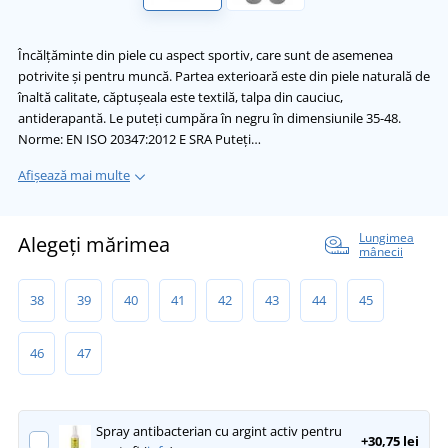
Încălțăminte din piele cu aspect sportiv, care sunt de asemenea
potrivite și pentru muncă. Partea exterioară este din piele naturală de
înaltă calitate, căptușeala este textilă, talpa din cauciuc,
antiderapantă. Le puteți cumpăra în negru în dimensiunile 35-48.
Norme: EN ISO 20347:2012 E SRA Puteți…
Afișează mai multe
Lungimea
Alegeți mărimea
mânecii
38
39
40
41
42
43
44
45
46
47
Spray antibacterian cu argint activ pentru
+30,75 lei