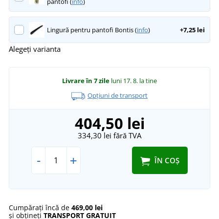
pantofi (
info
)
Lingură pentru pantofi Bontis (
info
)
+7,25 lei
Alegeți varianta
Livrare în 7 zile
luni 17. 8.
la tine
Opțiuni de transport
404,50 lei
334,30 lei
fără TVA
-
+
ÎN COȘ
Cumpărați încă de
469,00 lei
și obțineți
TRANSPORT GRATUIT