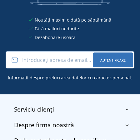
Noutăți maxim o dată pe săptămână
Fără mailuri nedorite
Dezabonare ușoară
AUTENTIFICARE
Informații
despre prelucrarea datelor cu caracter personal
.
Serviciu clienți
Despre firma noastră
Contact
Termenii și condițiile