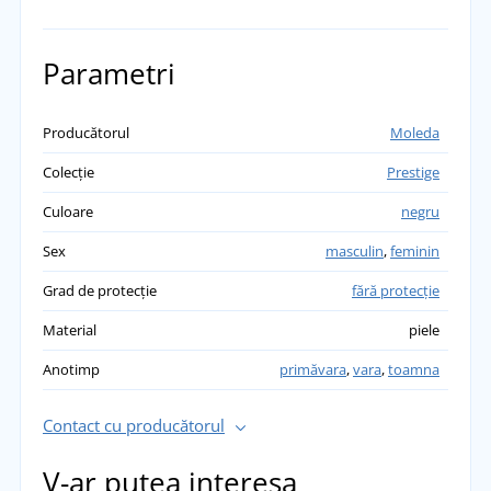
Parametri
Producătorul
Moleda
Colecție
Prestige
Culoare
negru
Sex
masculin
,
feminin
Grad de protecție
fără protecție
Material
piele
Anotimp
primăvara
,
vara
,
toamna
Contact cu producătorul
V-ar putea interesa