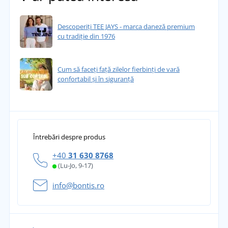
Descoperiți TEE JAYS - marca daneză premium
cu tradiție din 1976
Cum să faceți față zilelor fierbinți de vară
confortabil și în siguranță
Întrebări despre produs
+40
31 630 8768
(Lu-Jo, 9-17)
info@bontis.ro