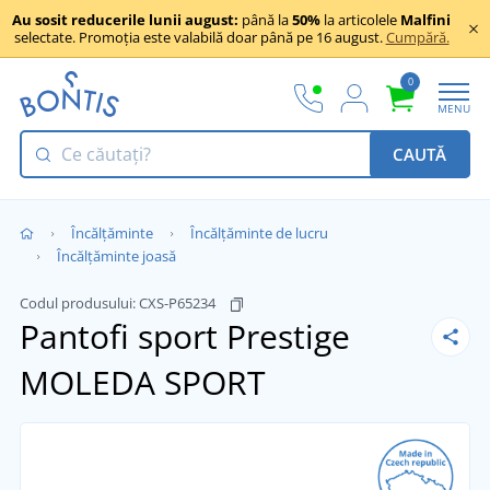
Au sosit reducerile lunii august:
până la
50%
la articolele
Malfini
selectate. Promoția este valabilă doar până pe 16 august.
Cumpără.
0
MENU
CAUTĂ
Încălţăminte
Încălțăminte de lucru
Încălțăminte joasă
Codul produsului:
CXS-P65234
Pantofi sport Prestige
MOLEDA SPORT