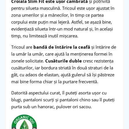
Croiala Slim Fit este ușor cambrată
și potrivită
pentru silueta masculină. Tricoul este ușor ajustat în
zona umerilor și a mânecilor, în timp ce partea
corpului este puțin mai lejeră. Astfel, se așază bine,
evidențiază silueta într-un mod natural și, în același
timp, nu limitează inutil mișcarea.
Tricoul are
bandă de întărire la ceafă
și întărire de
la umăr la umăr, care ajută la menținerea formei în
zonele solicitate.
Cusăturile duble
cresc rezistența
cusăturilor, iar bordura striată în două straturi de la
gât, cu adaos de elastan, ajută gulerul să își păstreze
mai bine forma chiar și la purtare frecventă.
Datorită aspectului curat, îl puteți asorta ușor cu
blugi, pantaloni scurți și pantaloni chino sau îl puteți
purta sub un hanorac, pulover ori sacou.