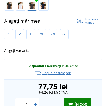
Lungimea
Alegeți mărimea
mânecii
S
M
L
XL
2XL
3XL
Alegeți varianta
Disponibil
4 buc
marți 11. 8.
la tine
Opțiuni de transport
77,75 lei
64,26 lei
fără TVA
-
+
ÎN COȘ