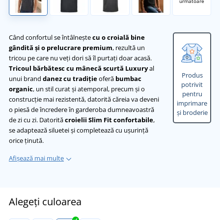
următoare
Când confortul se întâlnește
cu o croială bine
gândită și o prelucrare premium
, rezultă un
tricou pe care nu veți dori să îl purtați doar acasă.
Tricoul bărbătesc cu mânecă scurtă Luxury
al
Produs
unui brand
danez cu tradiție
oferă
bumbac
potrivit
organic
, un stil curat și atemporal, precum și o
pentru
construcție mai rezistentă, datorită căreia va deveni
imprimare
o piesă de încredere în garderoba dumneavoastră
și broderie
de zi cu zi. Datorită
croielii Slim Fit confortabile
,
se adaptează siluetei și completează cu ușurință
orice ținută.
Afișează mai multe
Alegeți culoarea