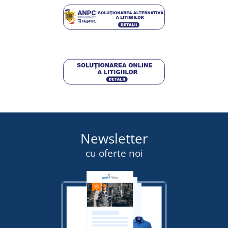
DETALII
30,25 lei
DETALII
Newsletter
cu oferte noi