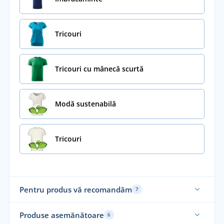
Tricouri
Tricouri cu mânecă scurtă
Modă sustenabilă
Tricouri
Pentru produs vă recomandăm
7
Sustenabil
Su
Produse asemănătoare
6
Mărimi până în 5XL
No