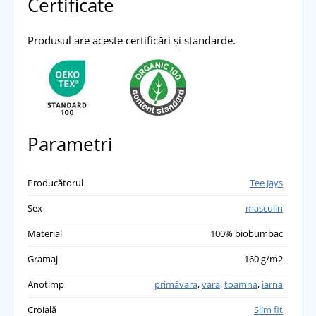
Certificate
Produsul are aceste certificări și standarde.
Parametri
Producătorul
Tee Jays
Sex
masculin
Material
100% biobumbac
Gramaj
160 g/m2
Anotimp
primăvara
,
vara
,
toamna
,
iarna
Croială
Slim fit