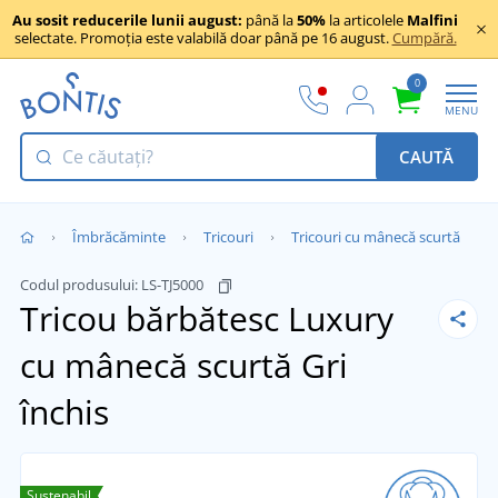
Au sosit reducerile lunii august:
până la
50%
la articolele
Malfini
selectate. Promoția este valabilă doar până pe 16 august.
Cumpără.
0
MENU
CAUTĂ
Îmbrăcăminte
Tricouri
Tricouri cu mânecă scurtă
Codul produsului:
LS-TJ5000
Tricou bărbătesc Luxury
cu mânecă scurtă
Gri
închis
Sustenabil