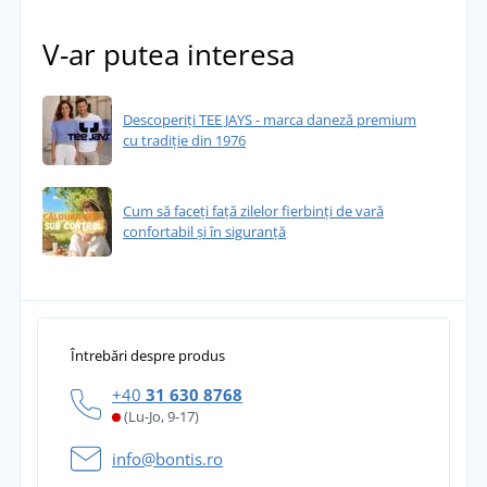
V-ar putea interesa
Descoperiți TEE JAYS - marca daneză premium
cu tradiție din 1976
Cum să faceți față zilelor fierbinți de vară
confortabil și în siguranță
Întrebări despre produs
+40
31 630 8768
(Lu-Jo, 9-17)
info@bontis.ro