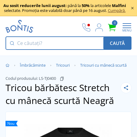
Au sosit reducerile lunii august:
până la
50%
la articolele
Malfini
selectate. Promoția este valabilă doar până pe 16 august.
Cumpără.
0
MENU
CAUTĂ
Îmbrăcăminte
Tricouri
Tricouri cu mânecă scurtă
Codul produsului:
LS-TJ0400
Tricou bărbătesc Stretch
cu mânecă scurtă
Neagră
Nou