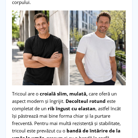
corpului.
Tricoul are o
croială slim, mulată,
care oferă un
aspect modern și îngrijit.
Decolteul rotund
este
completat de un
rib îngust cu elastan
, astfel încât
își păstrează mai bine forma chiar și la purtare
frecventă. Pentru mai multă rezistență și stabilitate,
tricoul este prevăzut cu o
bandă de întărire de la
umăr la umăr
, precum și cu o bandă la ceafă.