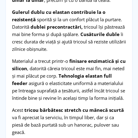
Gulerul dublu cu elastan contribuie la o
rezistență
sporită și la un confort plăcut la purtare.
Datorită
dublei precontractări,
tricoul își păstrează
mai bine forma și după spălare.
Cusăturile duble
îi
cresc durata de viață și ajută tricoul să reziste utilizării
zilnice obișnuite.
Materialul a trecut printr-o
finisare enzimatică și cu
silicon
, datorită căreia tricoul este mai fin, mai neted
și mai plăcut pe corp.
Tehnologia elastan full
feeder
asigură o elasticitate uniformă a materialului
pe întreaga suprafață a țesăturii, astfel încât tricoul se
întinde bine și revine în același timp la forma inițială.
Acest
tricou bărbătesc stretch cu mânecă scurtă
va fi apreciat la serviciu, în timpul liber, dar și ca
piesă de bază purtată sub un hanorac, pulover sau
geacă.