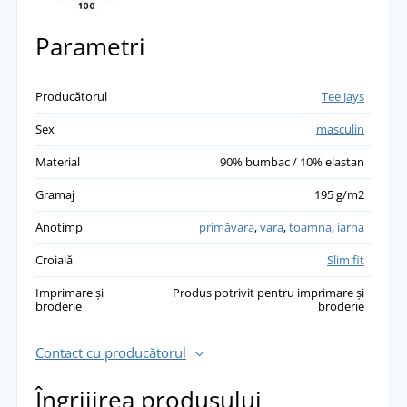
Parametri
Producătorul
Tee Jays
Sex
masculin
Material
90% bumbac / 10% elastan
Gramaj
195 g/m2
Anotimp
primăvara
,
vara
,
toamna
,
iarna
Croială
Slim fit
Imprimare și
Produs potrivit pentru imprimare și
broderie
broderie
Contact cu producătorul
Îngrijirea produsului