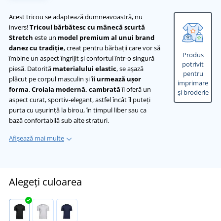
Acest tricou se adaptează dumneavoastră, nu
invers!
Tricoul bărbătesc cu mânecă scurtă
Stretch
este un
model premium al unui brand
danez cu tradiție
, creat pentru bărbații care vor să
Produs
îmbine un aspect îngrijit și confortul într-o singură
potrivit
piesă. Datorită
materialului elastic
, se așază
pentru
plăcut pe corpul masculin și
îi urmează ușor
imprimare
forma
.
Croiala modernă, cambrată
îi oferă un
și broderie
aspect curat, sportiv-elegant, astfel încât îl puteți
purta cu ușurință la birou, în timpul liber sau ca
bază confortabilă sub alte straturi.
Afișează mai multe
Alegeți culoarea