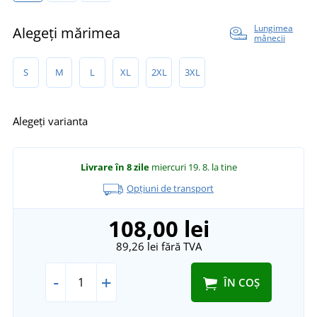
Lungimea
Alegeți mărimea
mânecii
S
M
L
XL
2XL
3XL
Alegeți varianta
Livrare în 8 zile
miercuri 19. 8.
la tine
Opțiuni de transport
108,00 lei
89,26 lei
fără TVA
-
+
ÎN COȘ