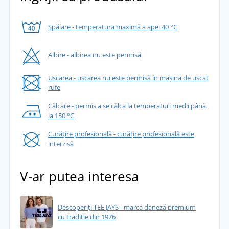
Spălare - temperatura maximă a apei 40 °C
Albire - albirea nu este permisă
Uscarea - uscarea nu este permisă în mașina de uscat
rufe
Călcare - permis a se călca la temperaturi medii până
la 150 °C
Curățire profesională - curățire profesională este
interzisă
V-ar putea interesa
Descoperiți TEE JAYS - marca daneză premium
cu tradiție din 1976