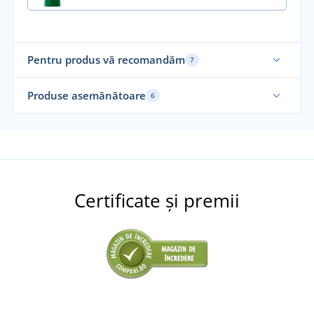
Pentru produs vă recomandăm
7
Sustenabil
Su
Produse asemănătoare
6
Mărimi până în 5XL
No
Nou
Mărimi până în 5XL
Certificate și premii
+16