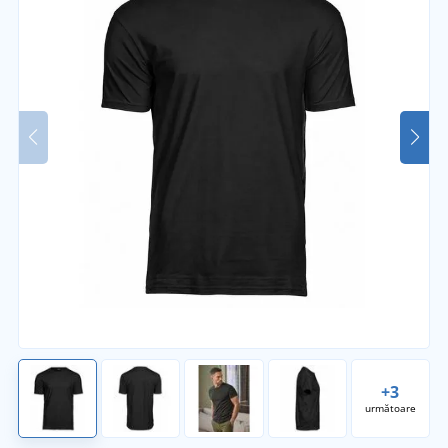
+3
următoare