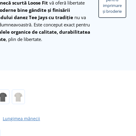
necă scurtă Loose Fit
vă oferă libertate
imprimare
oderne bine gândite și finisării
și broderie
dului danez Tee Jays cu tradiție
nu va
 dumneavoastră. Este conceput exact pentru
lele organice de calitate, durabilitatea
ate
, plin de libertate.
Lungimea mânecii