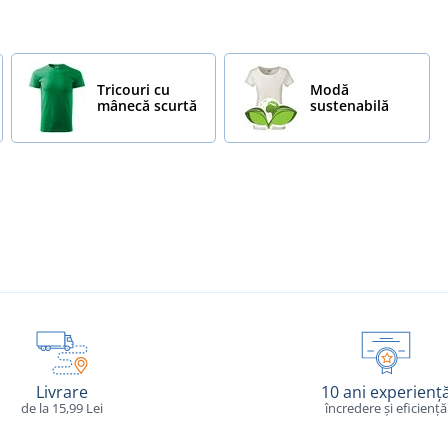
Tricouri cu
Modă
mânecă scurtă
sustenabilă
Livrare
10 ani experienț
de la 15,99 Lei
încredere și eficiență