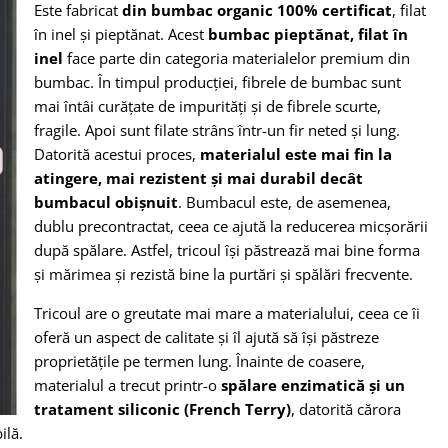
Este fabricat
din bumbac organic 100% certificat
, filat
în inel și pieptănat. Acest
bumbac pieptănat, filat în
inel
face parte din categoria materialelor premium din
bumbac. În timpul producției, fibrele de bumbac sunt
mai întâi curățate de impurități și de fibrele scurte,
fragile. Apoi sunt filate strâns într-un fir neted și lung.
Datorită acestui proces,
materialul este mai fin la
atingere, mai rezistent și mai durabil decât
bumbacul obișnuit
. Bumbacul este, de asemenea,
dublu precontractat, ceea ce ajută la reducerea micșorării
după spălare. Astfel, tricoul își păstrează mai bine forma
și mărimea și rezistă bine la purtări și spălări frecvente.
Tricoul are o greutate mai mare a materialului, ceea ce îi
oferă un aspect de calitate și îl ajută să își păstreze
proprietățile pe termen lung. Înainte de coasere,
materialul a trecut printr-o
spălare enzimatică și un
tratament siliconic (French Terry)
, datorită cărora
ilă.