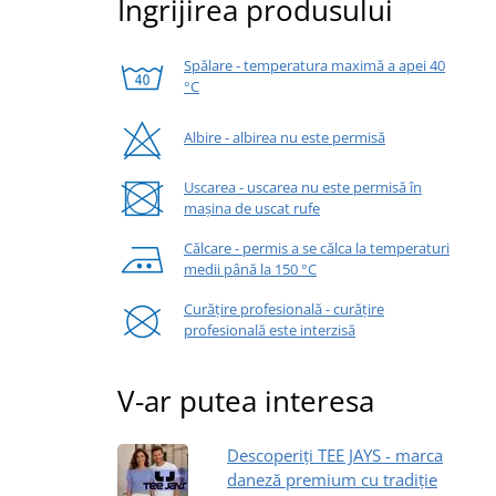
Îngrijirea produsului
Spălare - temperatura maximă a apei 40
°C
Albire - albirea nu este permisă
Uscarea - uscarea nu este permisă în
mașina de uscat rufe
Călcare - permis a se călca la temperaturi
medii până la 150 °C
Curățire profesională - curățire
profesională este interzisă
V-ar putea interesa
Descoperiți TEE JAYS - marca
daneză premium cu tradiție