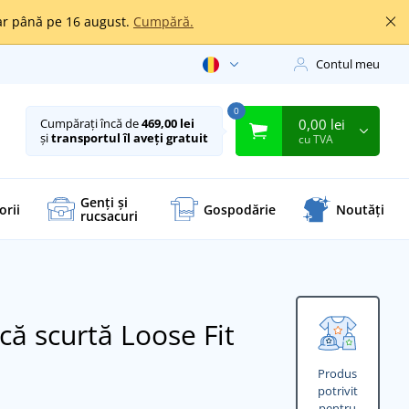
oar până pe 16 august.
Cumpără.
Contul meu
0
0,00 lei
Cumpărați încă de
469,00 lei
și
transportul îl aveți gratuit
cu TVA
Genți și
orii
Gospodărie
Noutăți
rucsacuri
ă scurtă Loose Fit
Produs
potrivit
pentru