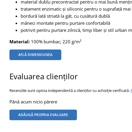
material dublu precontractat pentru o mai bună menți
tratament enzimatic și siliconic pentru o suprafață mai
bordură lată striată la gât, cu cusătură dublă
mâneci montate pentru purtare confortabilă
potrivit pentru purtare zilnică, timp liber și stil urban
Material:
100% bumbac; 220 g/m²
AFLĂ DIMENSIUNEA
Evaluarea clienților
Recenziile sunt opinia independentă a clienților cu achiziție verificată.
Până acum nicio părere
ADĂUGĂ PROPRIA EVALUARE