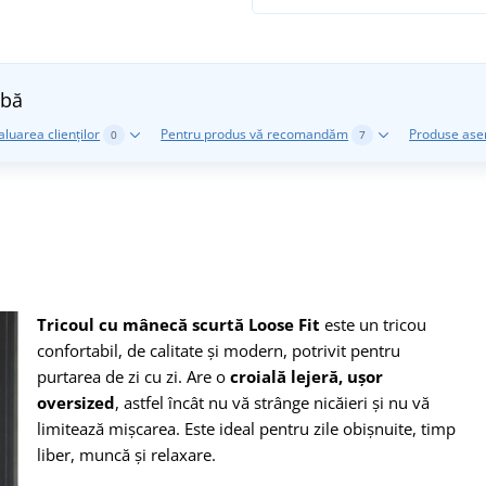
lbă
aluarea clienților
Pentru produs vă recomandăm
Produse as
0
7
Tricoul cu mânecă scurtă Loose Fit
este un tricou
confortabil, de calitate și modern, potrivit pentru
purtarea de zi cu zi. Are o
croială lejeră, ușor
oversized
, astfel încât nu vă strânge nicăieri și nu vă
limitează mișcarea. Este ideal pentru zile obișnuite, timp
liber, muncă și relaxare.