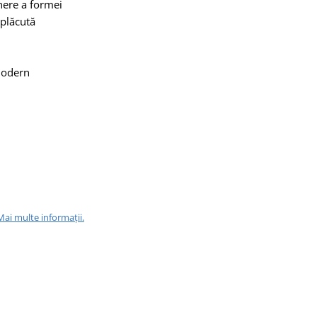
nere a formei
 plăcută
 modern
Mai multe informații.