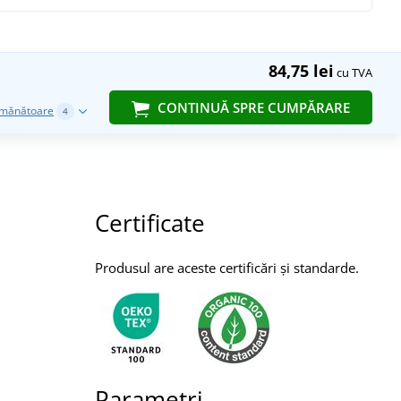
84,75 lei
cu TVA
CONTINUĂ SPRE CUMPĂRARE
emănătoare
4
Certificate
Produsul are aceste certificări și standarde.
Parametri