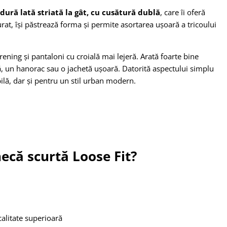
dură lată striată la gât, cu cusătură dublă
, care îi oferă
rat, își păstrează forma și permite asortarea ușoară a tricoului
trening și pantaloni cu croială mai lejeră. Arată foarte bine
tă, un hanorac sau o jachetă ușoară. Datorită aspectului simplu
abilă, dar și pentru un stil urban modern.
necă scurtă Loose Fit?
calitate superioară