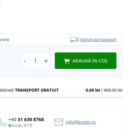
la tine
Opțiuni de transport
-
+
ADAUGĂ ÎN COȘ
obțineți
TRANSPORT GRATUIT
0,00 lei
/ 469,00 lei
+40
31 630 8768
info@bontis.ro
(Lu-Jo, 9-17)