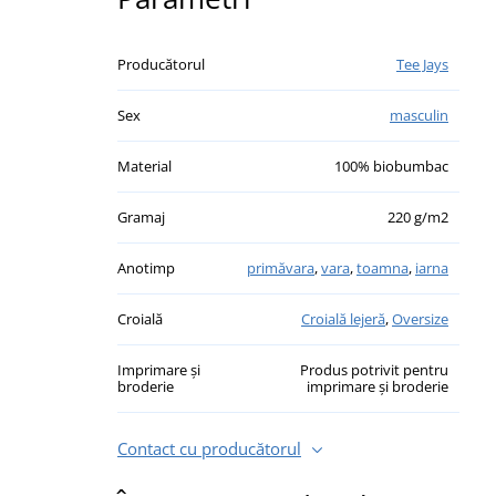
Producătorul
Tee Jays
Sex
masculin
Material
100% biobumbac
Gramaj
220 g/m2
Anotimp
primăvara
,
vara
,
toamna
,
iarna
Croială
Croială lejeră
,
Oversize
Imprimare și
Produs potrivit pentru
broderie
imprimare și broderie
Contact cu producătorul