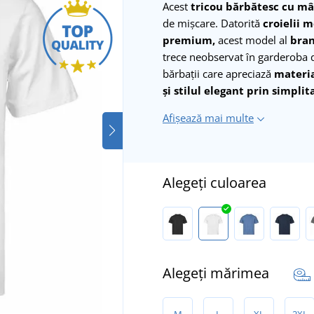
Acest
tricou bărbătesc cu mâ
de mișcare. Datorită
croielii m
premium,
acest model al
bran
trece neobservat în garderoba
bărbații care apreciază
materia
și stilul elegant prin simplit
Afișează mai multe
Alegeți culoarea
Alegeți mărimea
M
L
XL
2XL