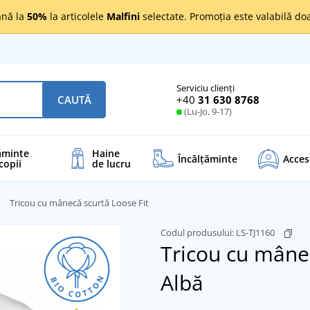
nă la
50%
la articolele
Malfini
selectate. Promoția este valabilă d
Serviciu clienți
+40
31 630 8768
CAUTĂ
(Lu-Jo, 9-17)
ăminte
Haine
Încălţăminte
Acces
copii
de lucru
Tricou cu mânecă scurtă Loose Fit
Codul produsului:
LS-TJ1160
Tricou cu mânec
Albă