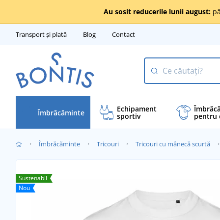
Au sosit reducerile lunii august:
pâ
Transport și plată
Blog
Contact
Echipament
Îmbrăc
Îmbrăcăminte
sportiv
pentru 
Îmbrăcăminte
Tricouri
Tricouri cu mânecă scurtă
Sustenabil
Nou