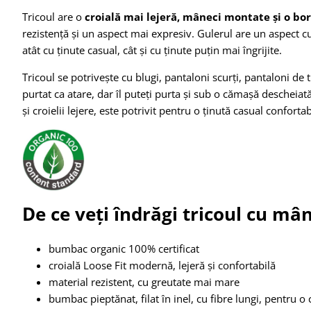
Tricoul are o
croială mai lejeră, mâneci montate și o bor
rezistență și un aspect mai expresiv. Gulerul are un aspect cu
atât cu ținute casual, cât și cu ținute puțin mai îngrijite.
Tricoul se potrivește cu blugi, pantaloni scurți, pantaloni de 
purtat ca atare, dar îl puteți purta și sub o cămașă descheia
și croielii lejere, este potrivit pentru o ținută casual confort
De ce veți îndrăgi tricoul cu mâ
bumbac organic 100% certificat
croială Loose Fit modernă, lejeră și confortabilă
material rezistent, cu greutate mai mare
bumbac pieptănat, filat în inel, cu fibre lungi, pentru o 