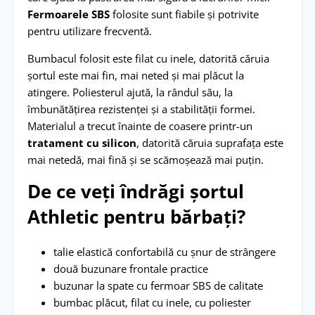
Fermoarele SBS
folosite sunt fiabile și potrivite
pentru utilizare frecventă.
Bumbacul folosit este filat cu inele, datorită căruia
șortul este mai fin, mai neted și mai plăcut la
atingere. Poliesterul ajută, la rândul său, la
îmbunătățirea rezistenței și a stabilității formei.
Materialul a trecut înainte de coasere printr-un
tratament cu silicon
, datorită căruia suprafața este
mai netedă, mai fină și se scămoșează mai puțin.
De ce veți îndrăgi șortul
Athletic pentru bărbați?
talie elastică confortabilă cu șnur de strângere
două buzunare frontale practice
buzunar la spate cu fermoar SBS de calitate
bumbac plăcut, filat cu inele, cu poliester