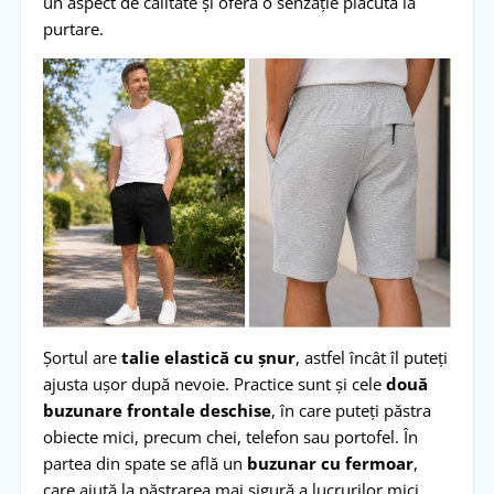
un aspect de calitate și oferă o senzație plăcută la
purtare.
Șortul are
talie elastică cu șnur
, astfel încât îl puteți
ajusta ușor după nevoie. Practice sunt și cele
două
buzunare frontale deschise
, în care puteți păstra
obiecte mici, precum chei, telefon sau portofel. În
partea din spate se află un
buzunar cu fermoar
,
care ajută la păstrarea mai sigură a lucrurilor mici.