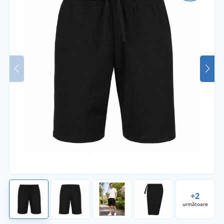
+2
următoare