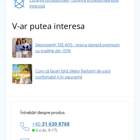
Curățire profesională - curățire profesională este
interzisă
V-ar putea interesa
Descoperiți TEE JAYS - marca daneză premium
cu tradiție din 1976
Cum să faceți față zilelor fierbinți de vară
confortabil și în siguranță
Întrebări despre produs
+40
31 630 8768
(Lu-Jo, 9-17)