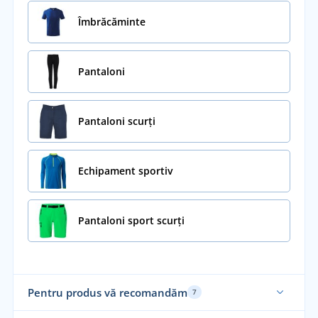
Îmbrăcăminte
Pantaloni
Pantaloni scurți
Echipament sportiv
Pantaloni sport scurți
Pentru produs vă recomandăm
7
Sustenabil
Su