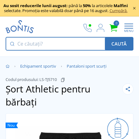
Au sosit reducerile lunii august:
până la
50%
la articolele
Malfini
selectate. Promoția este valabilă doar până pe 16 august.
Cumpără.
0
MENU
CAUTĂ
Echipament sportiv
Pantaloni sport scurți
Codul produsului:
LS-TJ5710
Șort Athletic pentru
bărbați
Nou