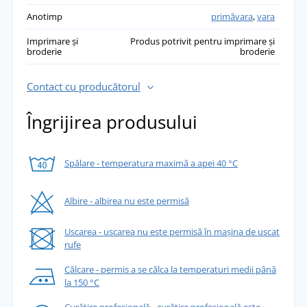
Anotimp
primăvara
,
vara
Imprimare și
Produs potrivit pentru imprimare și
broderie
broderie
Contact cu producătorul
Îngrijirea produsului
Spălare - temperatura maximă a apei 40 °C
Albire - albirea nu este permisă
Uscarea - uscarea nu este permisă în mașina de uscat
rufe
Călcare - permis a se călca la temperaturi medii până
la 150 °C