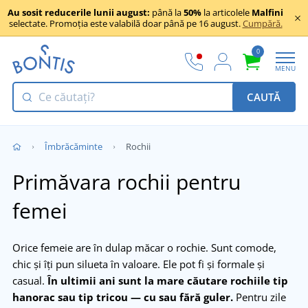
Au sosit reducerile lunii august:
până la
50%
la articolele
Malfini
selectate. Promoția este valabilă doar până pe 16 august.
Cumpără.
0
MENU
CAUTĂ
Îmbrăcăminte
Rochii
Primăvara rochii pentru
femei
Orice femeie are în dulap măcar o rochie. Sunt comode,
chic și îți pun silueta în valoare. Ele pot fi și formale și
casual.
În ultimii ani sunt la mare căutare rochiile tip
hanorac sau tip tricou — cu sau fără guler.
Pentru zile