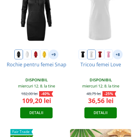
+9
+8
Rochie pentru femei Snap
Tricou femei Love
DISPONIBIL
DISPONIBIL
miercuri 12. 8.
la tine
miercuri 12. 8.
la tine
182,00 lei
48,75 lei
-40%
-25%
109,20 lei
36,56 lei
DETALII
DETALII
Fair Trade