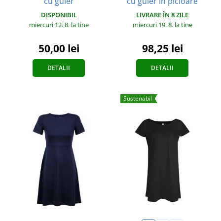
cu guler
cu guler în picioare
DISPONIBIL
LIVRARE ÎN 8 ZILE
miercuri 12. 8.
la tine
miercuri 19. 8.
la tine
50,00 lei
98,25 lei
DETALII
DETALII
Sustenabil