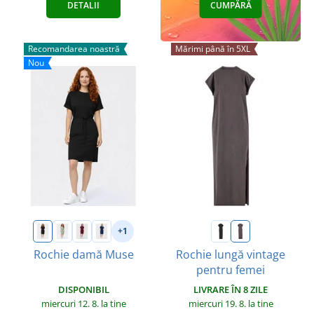
DETALII
CUMPĂRĂ
Recomandarea noastră
Mărimi până în 5XL
Nou
+1
Rochie damă Muse
Rochie lungă vintage
pentru femei
DISPONIBIL
LIVRARE ÎN 8 ZILE
miercuri 12. 8.
la tine
miercuri 19. 8.
la tine