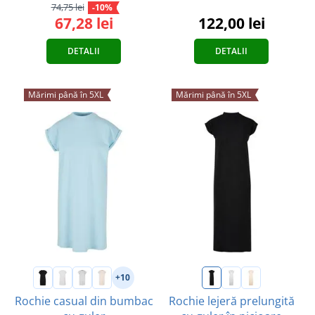
74,75 lei
-10%
67,28 lei
122,00 lei
DETALII
DETALII
Mărimi până în 5XL
Mărimi până în 5XL
+10
Rochie casual din bumbac
Rochie lejeră prelungită