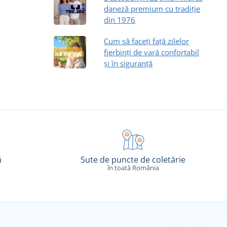
daneză premium cu tradiție
din 1976
Cum să faceți față zilelor
fierbinți de vară confortabil
și în siguranță
ă
Sute de puncte de coletărie
în toată România