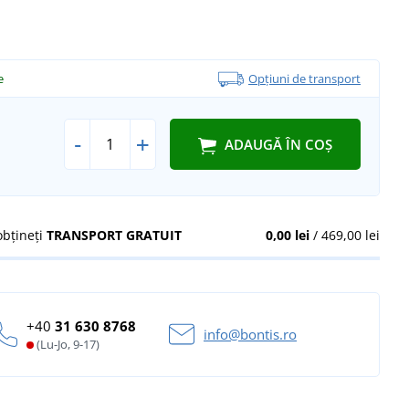
e
Opțiuni de transport
-
+
ADAUGĂ ÎN COȘ
obțineți
TRANSPORT GRATUIT
0,00 lei
/ 469,00 lei
+40
31 630 8768
info@bontis.ro
(Lu-Jo, 9-17)