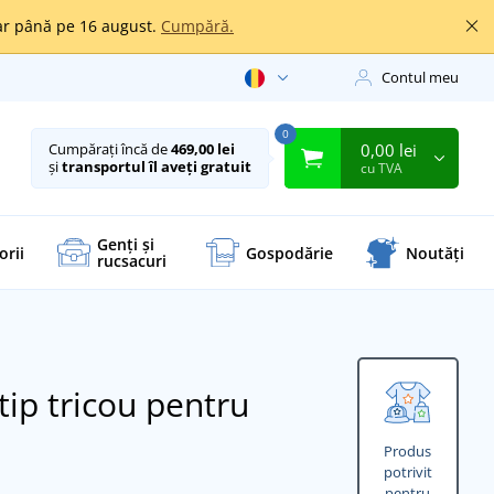
oar până pe 16 august.
Cumpără.
Contul meu
0
0,00 lei
Cumpărați încă de
469,00 lei
și
transportul îl aveți gratuit
cu TVA
Genți și
orii
Gospodărie
Noutăți
rucsacuri
tip tricou pentru
Produs
potrivit
pentru