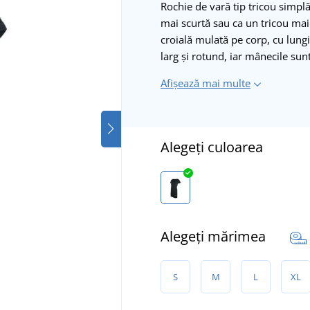
Rochie de vară tip tricou simplă 
mai scurtă sau ca un tricou mai
croială mulată pe corp, cu lun
larg și rotund, iar mânecile su
Afișează mai multe
Alegeți culoarea
Alegeți mărimea
S
M
L
XL