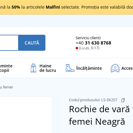
nă la
50%
la articolele
Malfini
selectate. Promoția este valabilă d
Serviciu clienți
+40
31 630 8768
CAUTĂ
(Lu-Jo, 9-17)
ăminte
Haine
Încălţăminte
Acces
copii
de lucru
ru femei
Codul produsului:
LS-SK257
Rochie de vară 
femei
Neagră