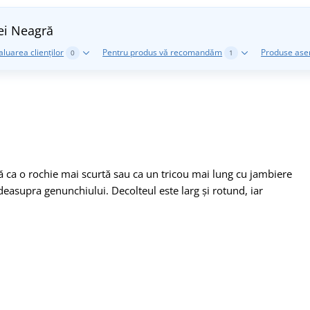
ei
Neagră
aluarea clienților
Pentru produs vă recomandăm
Produse as
0
1
ată ca o rochie mai scurtă sau ca un tricou mai lung cu jambiere
deasupra genunchiului. Decolteul este larg și rotund, iar