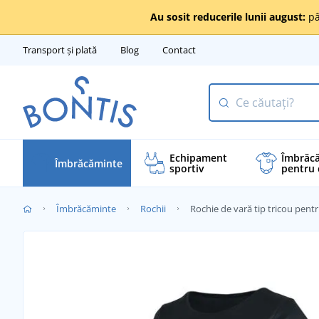
Au sosit reducerile lunii august:
pâ
Transport și plată
Blog
Contact
Echipament
Îmbrăc
Îmbrăcăminte
sportiv
pentru 
Îmbrăcăminte
Rochii
Rochie de vară tip tricou pent