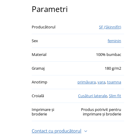
Parametri
Producătorul
SF (Skinnifit)
Sex
feminin
Material
100% bumbac
Gramaj
180 g/m2
Anotimp
primăvara
,
vara
,
toamna
Croială
Cusături laterale
,
Slim fit
Imprimare și
Produs potrivit pentru
broderie
imprimare și broderie
Contact cu producătorul