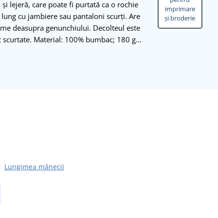
și lejeră, care poate fi purtată ca o rochie
imprimare
 lung cu jambiere sau pantaloni scurți. Are
și broderie
gime deasupra genunchiului. Decolteul este
nt scurtate. Material: 100% bumbac; 180 g…
Lungimea mânecii