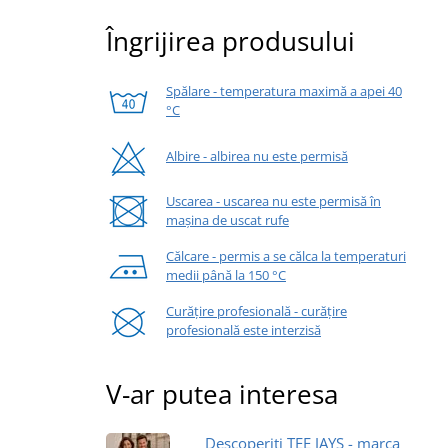
Îngrijirea produsului
Spălare - temperatura maximă a apei 40
°C
Albire - albirea nu este permisă
Uscarea - uscarea nu este permisă în
mașina de uscat rufe
Călcare - permis a se călca la temperaturi
medii până la 150 °C
Curățire profesională - curățire
profesională este interzisă
V-ar putea interesa
Descoperiți TEE JAYS - marca