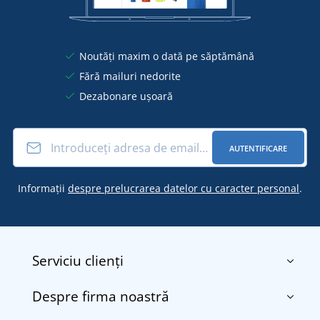
Noutăți maxim o dată pe săptămână
Fără mailuri nedorite
Dezabonare ușoară
AUTENTIFICARE
Informații
despre prelucrarea datelor cu caracter personal
.
Serviciu clienți
Despre firma noastră
Contact
Termenii și condițiile