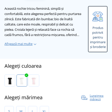
Această rochie tricou feminină, simplă și
confortabilă, este alegerea perfectă pentru purtarea
zilnică. Este fabricată din bumbac bio de înaltă
calitate, care este moale, respirabil și delicat cu
Produs
pielea. Croiala lejeră și relaxată face ca rochia să
potrivit
cadă frumos, fără a restricționa mișcarea, oferind…
pentru
imprimare
Afișează mai multe
și broderie
Alegeți culoarea
Lungimea
Alegeți mărimea
mânecii
S
M
L
XL