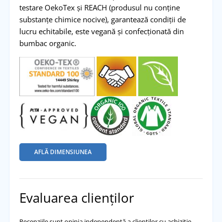
testare OekoTex și REACH (produsul nu conține
substanțe chimice nocive), garantează condiții de
lucru echitabile, este vegană și confecționată din
bumbac organic.
AFLĂ DIMENSIUNEA
Evaluarea clienților
Recenziile sunt opinia independentă a clienților cu achiziție