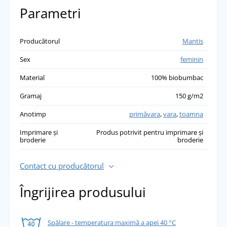
Parametri
Producătorul
Mantis
Sex
feminin
Material
100% biobumbac
Gramaj
150 g/m2
Anotimp
primăvara
,
vara
,
toamna
Imprimare și
Produs potrivit pentru imprimare și
broderie
broderie
Contact cu producătorul
Îngrijirea produsului
Spălare - temperatura maximă a apei 40 °C