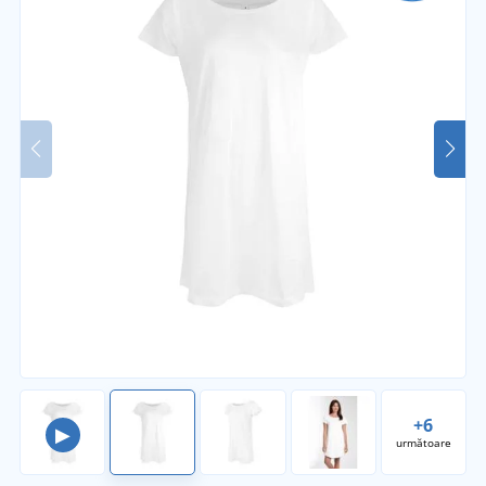
+6
▶
următoare