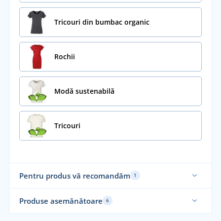
Tricouri din bumbac organic
Rochii
Modă sustenabilă
Tricouri
Pentru produs vă recomandăm
1
Produse asemănătoare
6
Recomandarea noastră
Mă