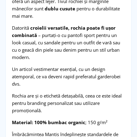
oferă un aspect lejer. Tivul rochiei și marginile
mânecilor sunt
dublu cusute
pentru o durabilitate
mai mare.
Datorită
croielii versatile, rochia poate fi ușor
combinată
– purtați-o cu pantofi sport pentru un
look casual, cu sandale pentru un outfit de vară sau
cu o geacă din piele sau denim pentru un stil urban
modern.
Un articol vestimentar esențial, cu un design
atemporal, ce va deveni rapid preferatul garderobei
dvs.
Rochia are și o etichetă detașabilă, ceea ce este ideal
pentru branding personalizat sau utilizare
promoțională.
Material: 100% bumbac organic
; 150 g/m²
Îmbrăcămintea Mantis îndeplinește standardele de