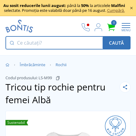
Au sosit reducerile lunii august:
până la
50%
la articolele
Malfini
selectate. Promoția este valabilă doar până pe 16 august.
Cumpără.
0
MENU
CAUTĂ
Îmbrăcăminte
Rochii
Codul produsului:
LS-M99
Tricou tip rochie pentru
femei
Albă
Sustenabil