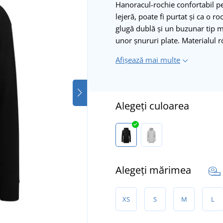
Hanoracul-rochie confortabil pe
lejeră, poate fi purtat și ca o r
glugă dublă și un buzunar tip m
unor șnururi plate. Materialul r
Afișează mai multe
Alegeți culoarea
Alegeți mărimea
XS
S
M
L