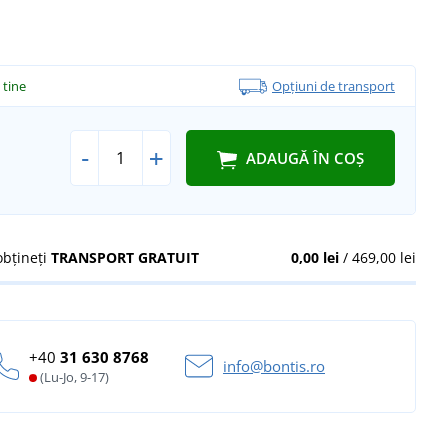
a tine
Opțiuni de transport
-
+
ADAUGĂ ÎN COȘ
obțineți
TRANSPORT GRATUIT
0,00 lei
/ 469,00 lei
+40
31 630 8768
info@bontis.ro
(Lu-Jo, 9-17)