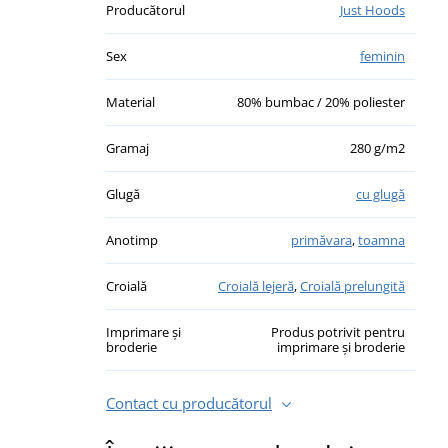
Producătorul
Just Hoods
Sex
feminin
Material
80% bumbac / 20% poliester
Gramaj
280 g/m2
Glugă
cu glugă
Anotimp
primăvara
,
toamna
Croială
Croială lejeră
,
Croială prelungită
Imprimare și
Produs potrivit pentru
broderie
imprimare și broderie
Contact cu producătorul