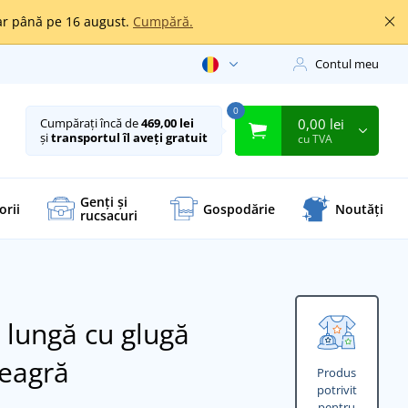
oar până pe 16 august.
Cumpără.
Contul meu
0
0,00 lei
Cumpărați încă de
469,00 lei
și
transportul îl aveți gratuit
cu TVA
Genți și
orii
Gospodărie
Noutăți
rucsacuri
 lungă cu glugă
eagră
Produs
potrivit
pentru