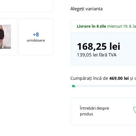
Alegeți varianta
Livrare în 8 zile
miercuri 19. 8.
l
+8
următoare
168,25 lei
139,05 lei
fără TVA
Cumpărați încă de
469,00 lei
și 
Întrebări despre
produs