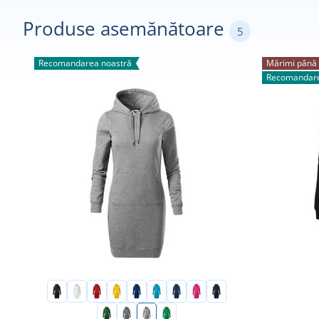
Produse asemănătoare
5
Recomandarea noastră
Mărimi până 
Recomandare