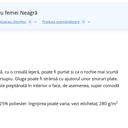
ru femei
Neagră
aluarea clienților
Produse asemănătoare
0
5
cu o croială lejeră, poate fi purtat și ca o rochie mai scurtă
rsupiu. Gluga poate fi strânsă cu ajutorul unor șnururi plate.
 este pieptănată în interior o face, de asemenea, super comodă
2
% poliester: îngrijirea poate varia; vezi eticheta); 280 g/m