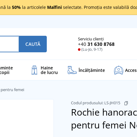
nă la
50%
la articolele
Malfini
selectate. Promoția este valabilă d
Serviciu clienți
+40
31 630 8768
CAUTĂ
(Lu-Jo, 9-17)
ăminte
Haine
Încălţăminte
Acces
copii
de lucru
 pentru femei
Codul produsului:
LS-JH015
Rochie hanorac
pentru femei
N