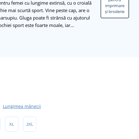
ntru femei cu lungime extinsă, cu o croială
imprimare
ochie mai scurtă sport. Vine peste cap, are o
și broderie
arsupiu. Gluga poate fi strânsă cu ajutorul
ochiei sport este foarte moale, iar…
Lungimea mânecii
XL
2XL