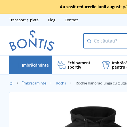
Au sosit reducerile lunii august:
pâ
Transport și plată
Blog
Contact
Echipament
Îmbrăc
Îmbrăcăminte
sportiv
pentru 
Îmbrăcăminte
Rochii
Rochie hanorac lungă cu glugă