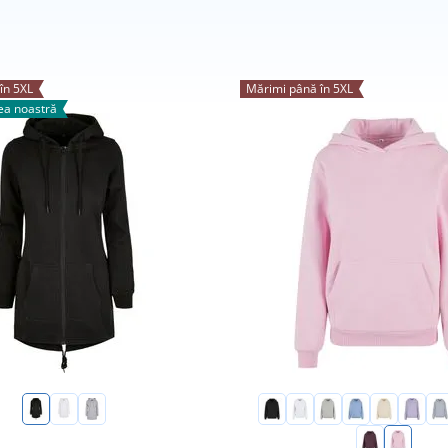
în 5XL
Mărimi până în 5XL
a noastră