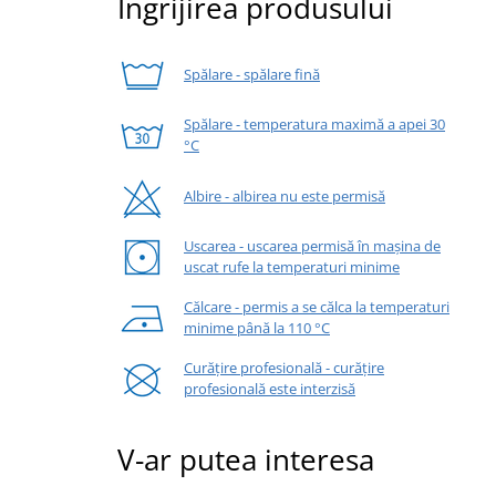
Îngrijirea produsului
Spălare - spălare fină
Spălare - temperatura maximă a apei 30
°C
Albire - albirea nu este permisă
Uscarea - uscarea permisă în mașina de
uscat rufe la temperaturi minime
Călcare - permis a se călca la temperaturi
minime până la 110 °C
Curățire profesională - curățire
profesională este interzisă
V-ar putea interesa