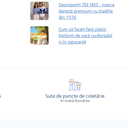
Descoperiți TEE JAYS - marca
daneză premium cu tradiție
din 1976
Cum să faceți față zilelor
fierbinți de vară confortabil
și în siguranță
ă
Sute de puncte de coletărie
în toată România