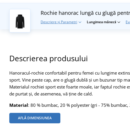
Rochie hanorac lungă cu glugă pent
Descriere și Parametri
Lungimea mânecii
Ev
Descrierea produsului
Hanoracul-rochie confortabil pentru femei cu lungime extinsă, 
sport. Vine peste cap, are o glugă dublă și un buzunar tip ma
Materialul rochiei sport este foarte moale, iar faptul rochie
de purtat și, de asemenea, vă ține de cald.
Material
: 80 % bumbac, 20 % polyester (gri - 75% bumbac, 25
AFLĂ DIMENSIUNEA