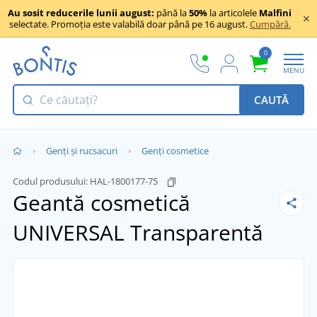
Au sosit reducerile lunii august:
până la
50%
la articolele
Malfini
selectate. Promoția este valabilă doar până pe 16 august.
Cumpără.
0
MENU
CAUTĂ
Genți și rucsacuri
Genți cosmetice
Codul produsului:
HAL-1800177-75
Geantă cosmetică
UNIVERSAL
Transparentă