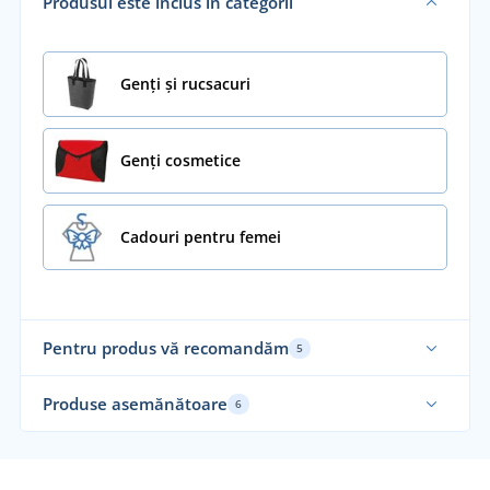
Produsul este inclus în categorii
Genți și rucsacuri
Genți cosmetice
Cadouri pentru femei
Pentru produs vă recomandăm
5
Alegerea noastră
Su
Produse asemănătoare
6
Al