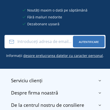
Noutăți maxim o dată pe săptămână
Fără mailuri nedorite
Dezabonare ușoară
AUTENTIFICARE
Informații
despre prelucrarea datelor cu caracter personal
.
Serviciu clienți
Despre firma noastră
Contact
Termenii și condițiile
De la centrul nostru de consiliere
Despre noi
Transport și plată