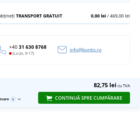
obțineți
TRANSPORT GRATUIT
0,00 lei
/ 469,00 lei
+40
31 630 8768
info@bontis.ro
(Lu-Jo, 9-17)
82,75 lei
cu TVA
CONTINUĂ SPRE CUMPĂRARE
toare
6