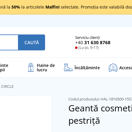
nă la
50%
la articolele
Malfini
selectate. Promoția este valabilă d
Serviciu clienți
+40
31 630 8768
CAUTĂ
(Lu-Jo, 9-17)
inte
Haine de
Încălţăminte
Acceso
pii
lucru
ă CIRCLE
Codul produsului:
HAL-1816500-155
Geantă cosmet
pestriță