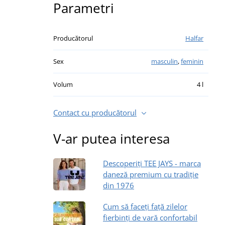
Parametri
Producătorul
Halfar
Sex
masculin
,
feminin
Volum
4 l
Contact cu producătorul
V-ar putea interesa
Descoperiți TEE JAYS - marca
daneză premium cu tradiție
din 1976
Cum să faceți față zilelor
fierbinți de vară confortabil