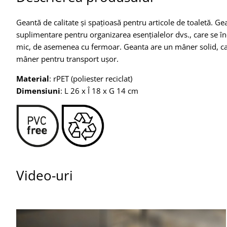
Geantă de calitate și spațioasă pentru articole de toaletă. 
suplimentare pentru organizarea esențialelor dvs., care se î
mic, de asemenea cu fermoar. Geanta are un mâner solid, car
mâner pentru transport ușor.
Material
: rPET (poliester reciclat)
Dimensiuni
: L 26 x Î 18 x G 14 cm
Video-uri