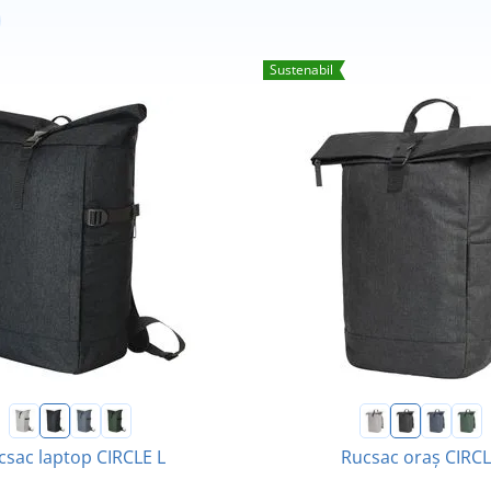
Sustenabil
csac laptop CIRCLE L
Rucsac oraș CIRC