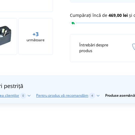
Cumpărați încă de
469,00 lei
și 
+3
următoare
Întrebări despre
produs
i pestriță
a clienților
Pentru produs vă recomandăm
Produse asemănă
0
4