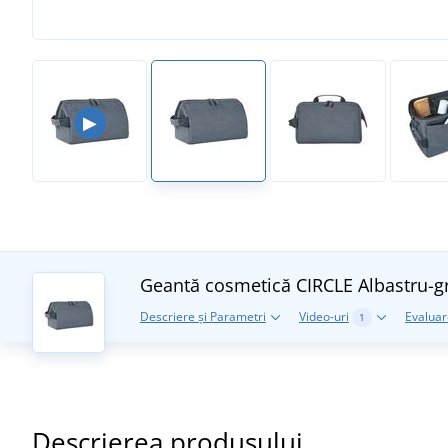
▶
Geantă cosmetică CIRCLE
Albastru-gr
Descriere și Parametri
Video-uri
Evaluare
1
Descrierea produsului