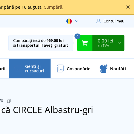
oar până pe 16 august.
Cumpără.
Contul meu
0
0,00 lei
Cumpărați încă de
469,00 lei
și
transportul îl aveți gratuit
cu TVA
Genți și
rii
Gospodărie
Noutăți
rucsacuri
70
ică CIRCLE
Albastru-gri