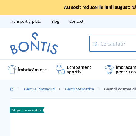
Au sosit reducerile lunii august:
pâ
Transport și plată
Blog
Contact
Echipament
Îmbrăcăm
Îmbrăcăminte
sportiv
pentru co
Genți și rucsacuri
Genți cosmetice
Geantă cosmetic
Alegerea noastră