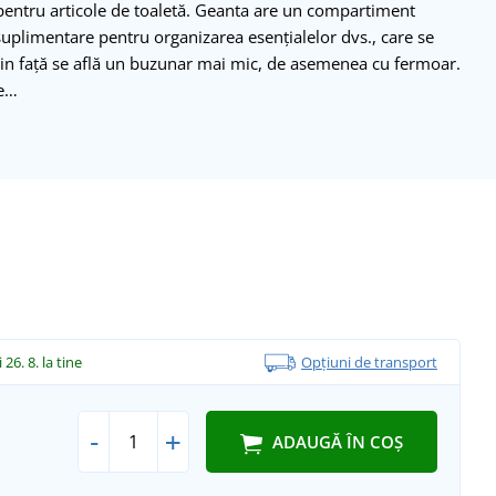
 pentru articole de toaletă. Geanta are un compartiment
suplimentare pentru organizarea esențialelor dvs., care se
din față se află un buzunar mai mic, de asemenea cu fermoar.
re…
 26. 8.
la tine
Opțiuni de transport
-
+
ADAUGĂ ÎN COȘ