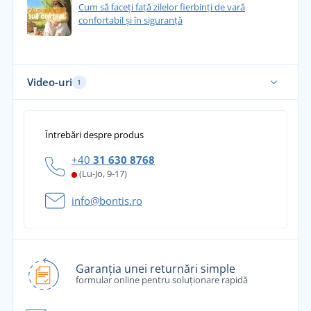
Cum să faceți față zilelor fierbinți de vară
confortabil și în siguranță
Video-uri
1
Întrebări despre produs
+40
31 630 8768
(Lu-Jo, 9-17)
info@bontis.ro
Garanția unei returnări simple
formular online pentru soluționare rapidă