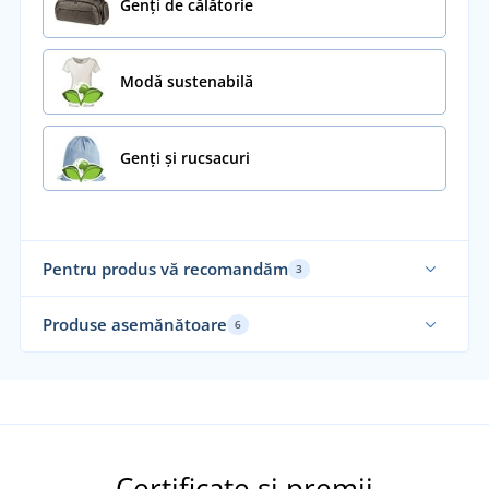
Genți de călătorie
Modă sustenabilă
Genți și rucsacuri
Pentru produs vă recomandăm
3
Sustenabil
Su
Produse asemănătoare
6
Su
Certificate și premii