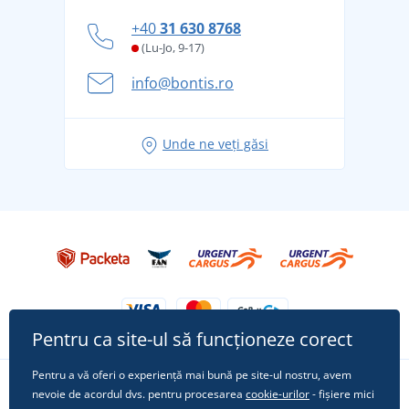
personal
Cum să faceți față zilelor fierbinți de vară confortabil
+40
31 630 8768
și în siguranță
(Lu-Jo, 9-17)
Aventura de vară începe cu bagajul - pregătiți-vă
info@bontis.ro
pentru vacanță fără griji
Idei de outfituri fresh pentru o vară relaxată
Unde ne veți găsi
Tricoul preferat City în rol principal: ținute pentru
orice ocazie!
Pentru ca site-ul să funcționeze corect
Pentru a vă oferi o experiență mai bună pe site-ul nostru, avem
nevoie de acordul dvs. pentru procesarea
cookie-urilor
- fișiere mici
Urmărește-ne pe rețelele sociale