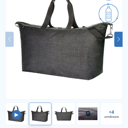
+4
▶
următoare