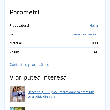
Parametri
Producătorul
Halfar
Sex
masculin
,
feminin
Material
rPET
Volum
44 l
Contact cu producătorul
V-ar putea interesa
Descoperiți TEE JAYS - marca daneză premium
cu tradiție din 1976