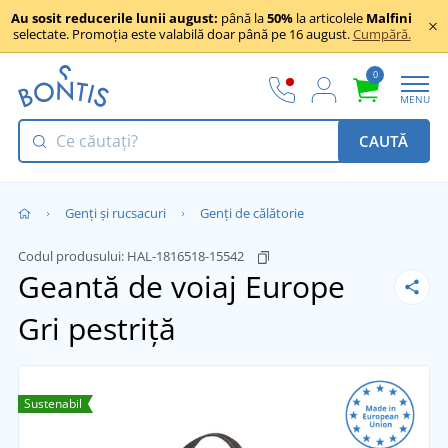
Au sosit reducerile lunii august:
până la
50%
la articolele
Malfini
selectate. Promoția este valabilă doar până pe 16 august.
Cumpără.
0
MENU
CAUTĂ
Genți și rucsacuri
Genți de călătorie
Codul produsului:
HAL-1816518-15542
Geantă de voiaj Europe
Gri pestriță
Sustenabil