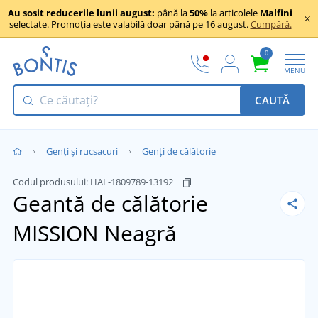
Au sosit reducerile lunii august:
până la
50%
la articolele
Malfini
selectate. Promoția este valabilă doar până pe 16 august.
Cumpără.
0
MENU
CAUTĂ
Genți și rucsacuri
Genți de călătorie
Codul produsului:
HAL-1809789-13192
Geantă de călătorie
MISSION
Neagră