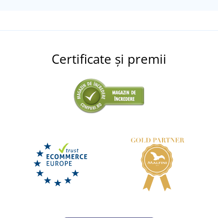
Sustenabil
Certificate și premii
+2
Geantă de voiaj Europe
LIVRARE ÎN 2 SĂPTĂMÂNI
marți 25. 8.
la tine