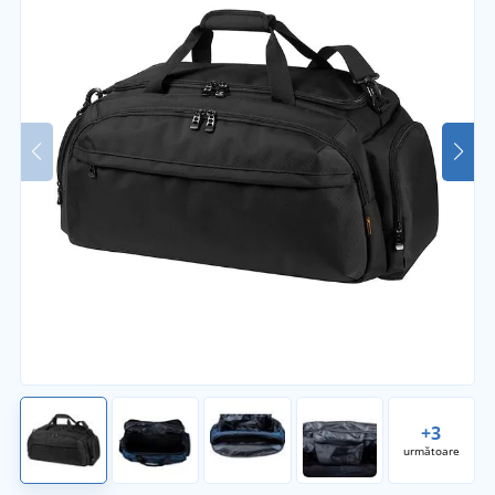
+3
următoare