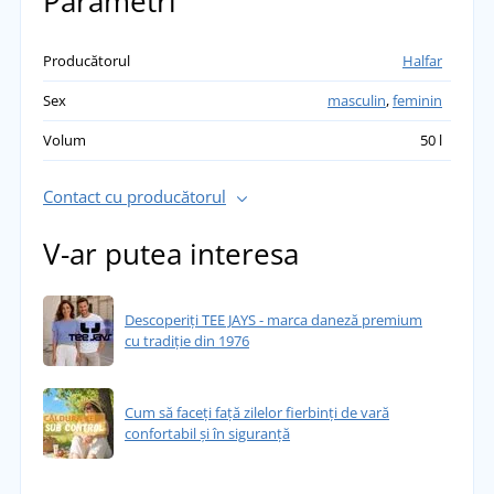
Parametri
Producătorul
Halfar
Sex
masculin
,
feminin
Volum
50 l
Contact cu producătorul
V-ar putea interesa
Descoperiți TEE JAYS - marca daneză premium
cu tradiție din 1976
Cum să faceți față zilelor fierbinți de vară
confortabil și în siguranță