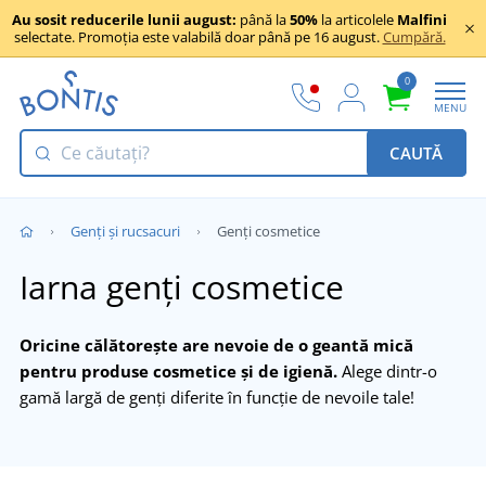
Au sosit reducerile lunii august:
până la
50%
la articolele
Malfini
selectate. Promoția este valabilă doar până pe 16 august.
Cumpără.
0
MENU
CAUTĂ
Genți și rucsacuri
Genți cosmetice
Iarna genți cosmetice
Oricine călătorește are nevoie de o geantă mică
pentru produse cosmetice și de igienă.
Alege dintr-o
gamă largă de genți diferite în funcție de nevoile tale!