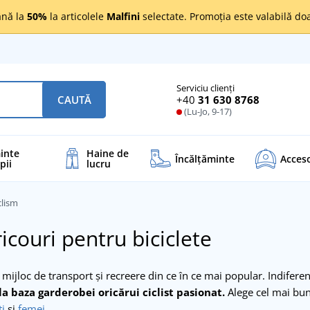
nă la
50%
la articolele
Malfini
selectate. Promoția este valabilă d
Serviciu clienți
+40
31 630 8768
CAUTĂ
(Lu-Jo, 9-17)
inte
Haine de
Încălţăminte
Acceso
pii
lucru
clism
ricouri pentru biciclete
 mijloc de transport și recreere din ce în ce mai popular. Indiferen
 la baza garderobei oricărui ciclist pasionat.
Alege cel mai bun 
i
şi
femei
.