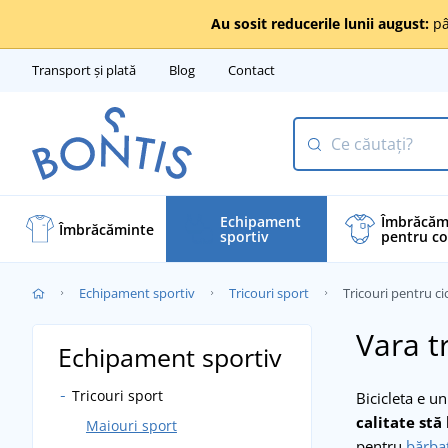
Au sosit reducerile lunii august:
pâ
Transport și plată
Blog
Contact
Echipament
Îmbrăcăm
Îmbrăcăminte
sportiv
pentru co
Echipament sportiv
Tricouri sport
Tricouri pentru ci
Vara t
Echipament sportiv
Tricouri sport
Bicicleta e un
calitate stă
Maiouri sport
pentru
bărbaţ