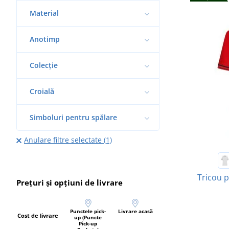
Material
Anotimp
Colecție
Croială
Simboluri pentru spălare
Anulare filtre selectate (1)
Tricou 
Prețuri și opțiuni de livrare
Punctele pick-
Livrare acasă
Cost de livrare
up (Puncte
Pick-up