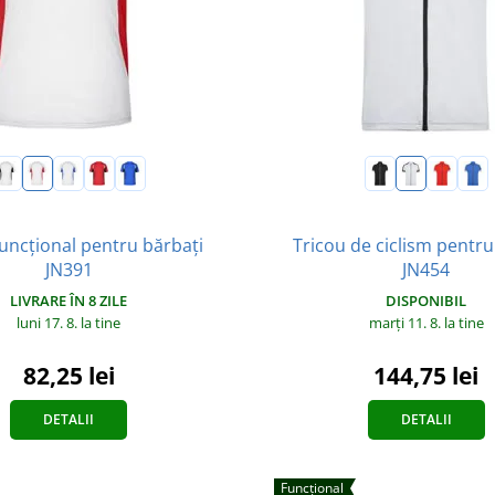
funcțional pentru bărbați
Tricou de ciclism pentru
JN391
JN454
LIVRARE ÎN 8 ZILE
DISPONIBIL
luni 17. 8.
la tine
marți 11. 8.
la tine
82,25 lei
144,75 lei
DETALII
DETALII
Funcțional