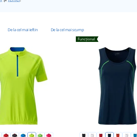
De la cel mai ieftin
De la cel mai scump
Funcțional