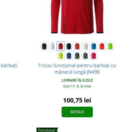
 bărbați
Tricou funcțional pentru bărbați cu
mânecă lungă JN498
LIVRARE ÎN 8 ZILE
luni 17. 8.
la tine
100,75 lei
DETALII
Funcțional