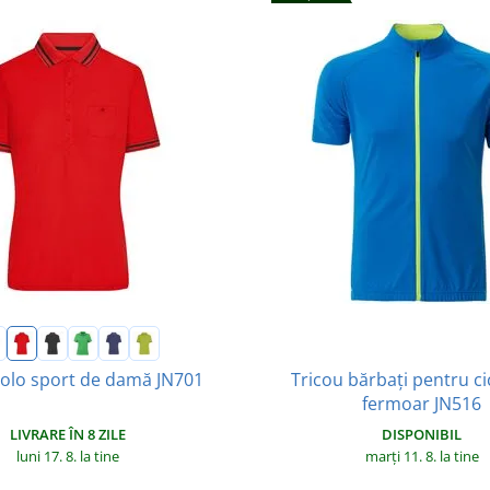
Tricou bărbați pentru ci
polo sport de damă JN701
fermoar JN516
LIVRARE ÎN 8 ZILE
DISPONIBIL
luni 17. 8.
la tine
marți 11. 8.
la tine