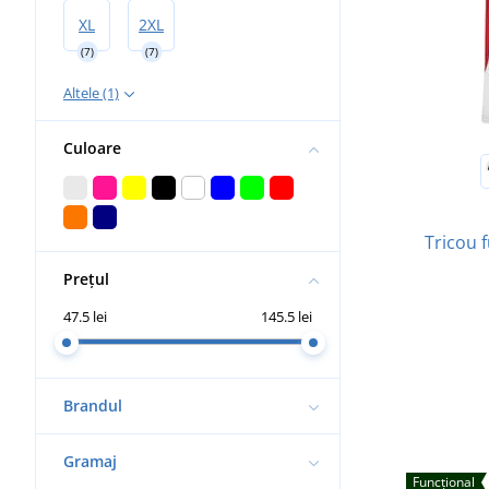
XL
2XL
(7)
(7)
Altele (1)
Culoare
Tricou 
Prețul
47.5 lei
145.5 lei
Brandul
Gramaj
Funcțional