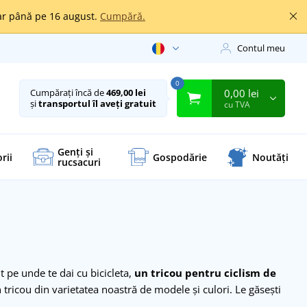
oar până pe 16 august.
Cumpără.
Contul meu
0
0,00 lei
Cumpărați încă de
469,00 lei
și
transportul îl aveți gratuit
cu TVA
Genți și
rii
Gospodărie
Noutăți
rucsacuri
t pe unde te dai cu bicicleta,
un tricou pentru ciclism de
tricou din varietatea noastră de modele şi culori. Le găsești