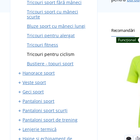
Tricouri sport fără mâneci
Tricouri sport cu mâneci
scurte
Bluze sport cu mâneci lungi
Recomandări
Tricouri pentru alergat
Funcțional
Tricouri fitness
Tricouri pentru ciclism
Bustiere - topuri sport
Hanorace sport
Veste sport
Hanorace sport cu fermoar
Geci sport
Hanorace sport fără fermoar
Veste softshell
Pantaloni sport
Veste outdoor
Geci sport softshell
Pantaloni sport scurți
Geci sport matlasate
Pantaloni de alergare
Pantaloni sport de trening
Geci de alergare
Pantaloni de sport elastici
Pantaloni scurți de alergare
Lenjerie termică
Geci outdoor
Pantaloni softshell
Pantaloni scurți elastici
Pantaloni trening de alergat
impermeabili
Haine și echipament de
Pantaloni scurți de ciclism
Pantaloni de trening fitness
Șosete termice