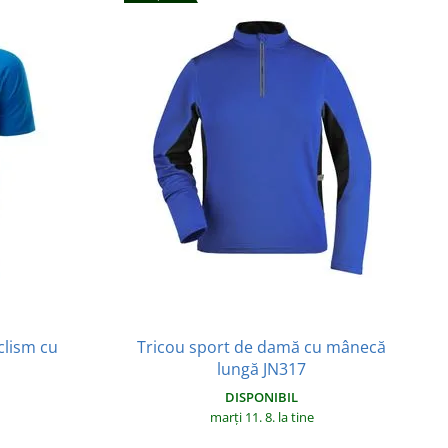
clism cu
Tricou sport de damă cu mânecă
lungă JN317
DISPONIBIL
marți 11. 8.
la tine