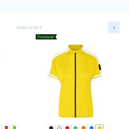
Afișez 1-9 din 9
1
Funcțional