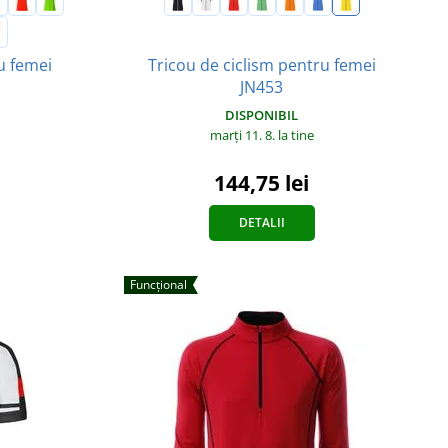
Tricou de ciclism pentru femei
u femei
JN453
DISPONIBIL
marți 11. 8.
la tine
144,75 lei
DETALII
Funcțional