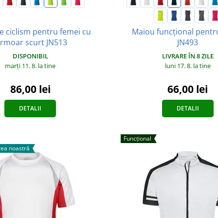
e ciclism pentru femei cu
Maiou funcțional pentr
ermoar scurt JN513
JN493
DISPONIBIL
LIVRARE ÎN 8 ZILE
marți 11. 8.
la tine
luni 17. 8.
la tine
86,00 lei
66,00 lei
DETALII
DETALII
Funcțional
ea noastră