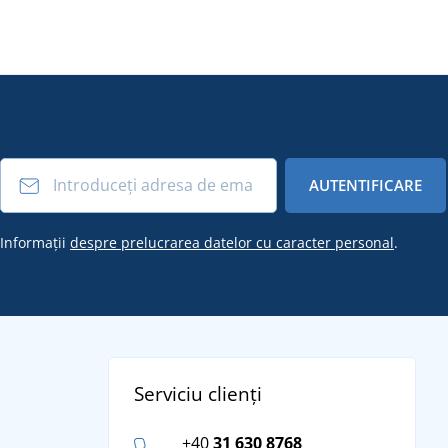
AUTENTIFICARE
Informații
despre prelucrarea datelor cu caracter personal
.
Serviciu clienți
+40
31 630 8768