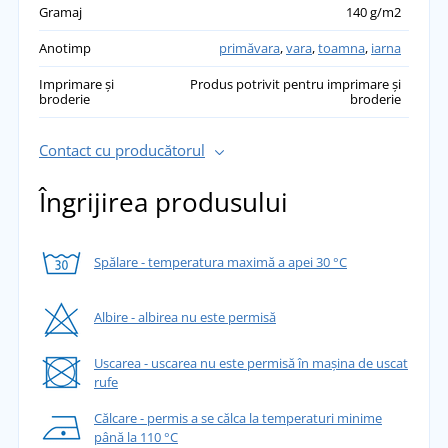
Gramaj
140 g/m2
Anotimp
primăvara
,
vara
,
toamna
,
iarna
Imprimare și
Produs potrivit pentru imprimare și
broderie
broderie
Contact cu producătorul
Îngrijirea produsului
Spălare - temperatura maximă a apei 30 °C
Albire - albirea nu este permisă
Uscarea - uscarea nu este permisă în mașina de uscat
rufe
Călcare - permis a se călca la temperaturi minime
până la 110 °C