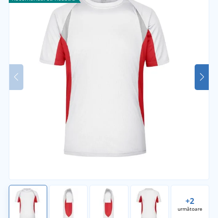
+2
următoare