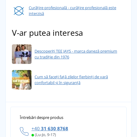
Curățire profesională - curățire profesională este
interzisă
V-ar putea interesa
Descoperiți TEE JAYS - marca daneză premium
cu tradiție din 1976
Cum să faceți față zilelor fierbinți de vară
confortabil și în siguranță
Întrebări despre produs
+40
31 630 8768
(Lu-Jo, 9-17)