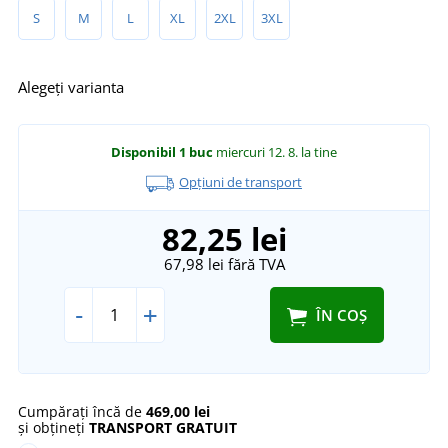
S
M
L
XL
2XL
3XL
Alegeți varianta
Disponibil
1 buc
miercuri 12. 8.
la tine
Opțiuni de transport
82,25 lei
67,98 lei
fără TVA
-
+
ÎN COȘ
Cumpărați încă de
469,00 lei
și obțineți
TRANSPORT GRATUIT