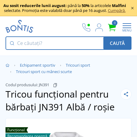
Au sosit reducerile lunii august:
până la
50%
la articolele
Malfini
selectate. Promoția este valabilă doar până pe 16 august.
Cumpără.
0
MENU
CAUTĂ
Echipament sportiv
Tricouri sport
Tricouri sport cu mâneci scurte
Codul produsului:
JN391
Tricou funcțional pentru
bărbați JN391
Albă / roșie
Funcțional
Recomandarea noastră