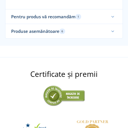
Pentru produs vă recomandăm
1
Funcțional
Produse asemănătoare
6
Funcțional
Ela
Fu
Certificate și premii
+1
Tricou funcțional de damă JN390