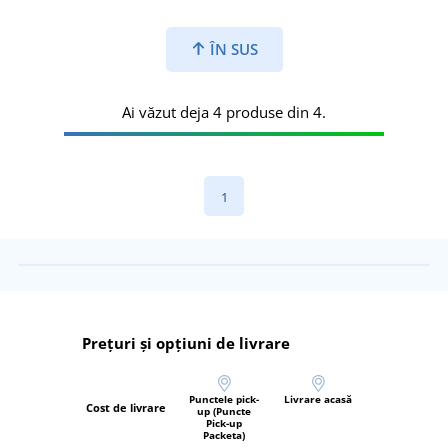
ÎN SUS
Ai văzut deja 4 produse din 4.
1
Prețuri și opțiuni de livrare
Punctele pick-
Livrare acasă
Cost de livrare
up (Puncte
Pick-up
Packeta)