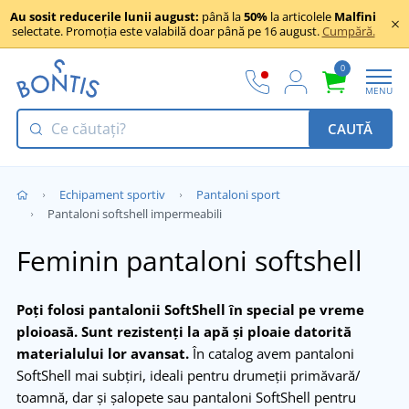
Au sosit reducerile lunii august:
până la
50%
la articolele
Malfini
selectate. Promoția este valabilă doar până pe 16 august.
Cumpără.
0
MENU
CAUTĂ
Echipament sportiv
Pantaloni sport
Pantaloni softshell impermeabili
Feminin pantaloni softshell
Poți folosi pantalonii SoftShell în special pe vreme
ploioasă. Sunt rezistenți la apă şi ploaie datorită
materialului lor avansat.
În catalog avem pantaloni
SoftShell mai subțiri, ideali pentru drumeţii primăvară/
toamnă, dar şi şalopete sau pantaloni SoftShell pentru