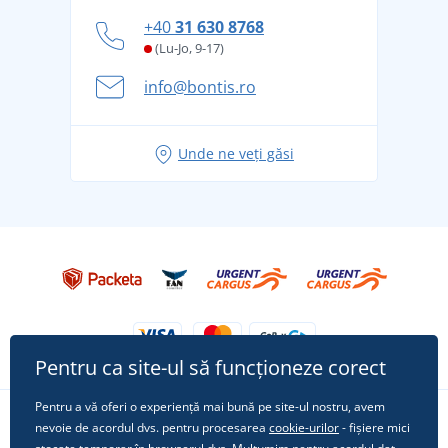
personal
Cum să faceți față zilelor fierbinți de vară confortabil
+40
31 630 8768
și în siguranță
(Lu-Jo, 9-17)
Aventura de vară începe cu bagajul - pregătiți-vă
info@bontis.ro
pentru vacanță fără griji
Idei de outfituri fresh pentru o vară relaxată
Unde ne veți găsi
Tricoul preferat City în rol principal: ținute pentru
orice ocazie!
Pentru ca site-ul să funcționeze corect
Pentru a vă oferi o experiență mai bună pe site-ul nostru, avem
nevoie de acordul dvs. pentru procesarea
cookie-urilor
- fișiere mici
Urmărește-ne pe rețelele sociale