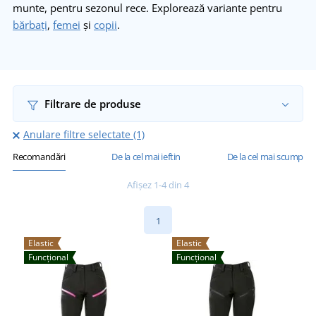
munte, pentru sezonul rece. Explorează variante pentru
bărbaţi
,
femei
şi
copii
.
Filtrare de produse
Anulare filtre selectate (1)
Recomandări
De la cel mai ieftin
De la cel mai scump
Afișez 1-4 din 4
1
Elastic
Elastic
Funcțional
Funcțional