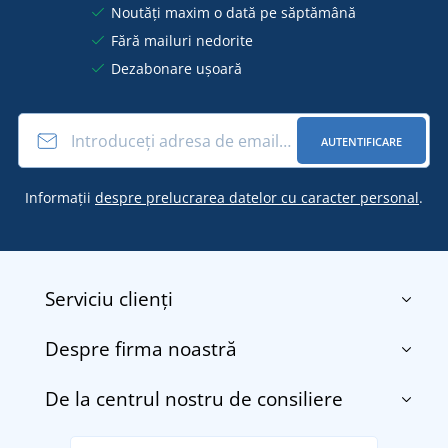
Noutăți maxim o dată pe săptămână
Fără mailuri nedorite
Dezabonare ușoară
AUTENTIFICARE
Informații
despre prelucrarea datelor cu caracter personal
.
Serviciu clienți
Despre firma noastră
Contact
Termenii și condițiile
De la centrul nostru de consiliere
Despre noi
Transport și plată
Blog
Returnarea bunurilor și reclamații