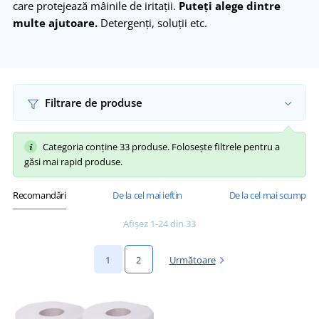
care protejează mâinile de iritații.
Puteți alege dintre
multe ajutoare.
Detergenți, soluții etc.
Filtrare de produse
Categoria conține 33 produse. Folosește filtrele pentru a
găsi mai rapid produse.
Recomandări
De la cel mai ieftin
De la cel mai scump
Afișez 1-24 din 33
1
2
Următoare