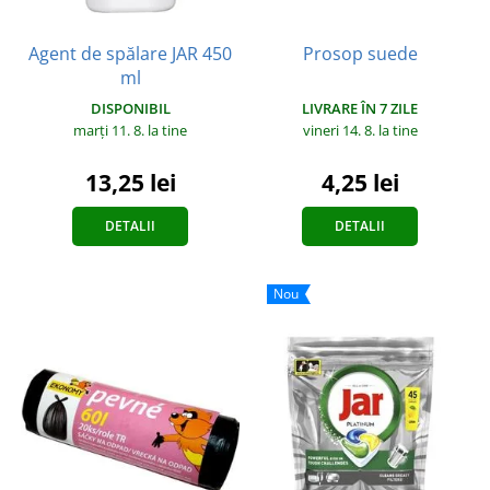
Agent de spălare JAR 450
Prosop suede
ml
LIVRARE ÎN 7 ZILE
DISPONIBIL
vineri 14. 8.
la tine
marți 11. 8.
la tine
4,25 lei
13,25 lei
DETALII
DETALII
Nou