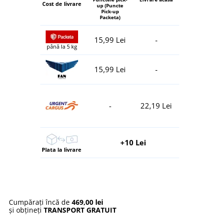
Cost de livrare
up (Puncte
Pick-up
Packeta)
15,99 Lei
-
până la 5 kg
15,99 Lei
-
-
22,19 Lei
+10 Lei
Plata la livrare
Cumpărați încă de
469,00 lei
și obțineți
TRANSPORT GRATUIT