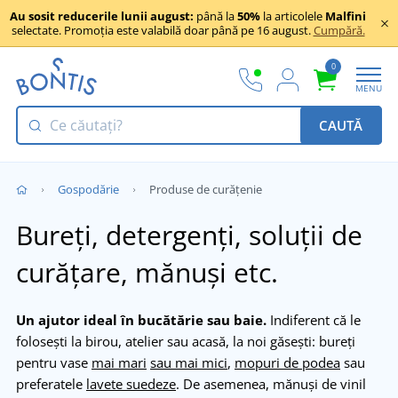
Au sosit reducerile lunii august:
până la
50%
la articolele
Malfini
selectate. Promoția este valabilă doar până pe 16 august.
Cumpără.
0
MENU
CAUTĂ
Gospodărie
Produse de curățenie
Bureți, detergenți, soluții de
curățare, mănuși etc.
Un ajutor ideal în bucătărie sau baie.
Indiferent că le
folosești la birou, atelier sau acasă, la noi găsești: bureți
pentru vase
mai mari
sau mai mici
,
mopuri de podea
sau
preferatele
lavete suedeze
. De asemenea, mănuși de vinil