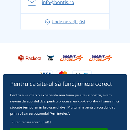
info@bontis.ro
pentru vacanță fără griji
Idei de outfituri fresh pentru o vară relaxată
Unde ne veți găsi
Tricoul preferat City în rol principal: ținute pentru
orice ocazie!
Pentru ca site-ul să funcționeze corect
Pentru a vă oferi o experiență mai bună pe site-ul nostru, avem
nevoie de acordul dvs. pentru procesarea
cookie-urilor
- fișiere mici
Urmărește-ne pe rețelele sociale
stocate temporar în browserul dvs. Mulțumim pentru acordul dat
prin apăsarea butonului “Am înțeles”.
Puteți refuza acordul
AICI