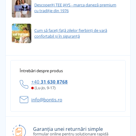
Descoperiți TEE JAYS - marca daneză premium
cu tradiție din 1976
Cum să faceți față zilelor fierbinți de vară
confortabil și în siguranță
Întrebări despre produs
+40
31 630 8768
(Lu-Jo, 9-17)
info@bontis.ro
Garanția unei returnări simple
formular online pentru soluționare rapidă