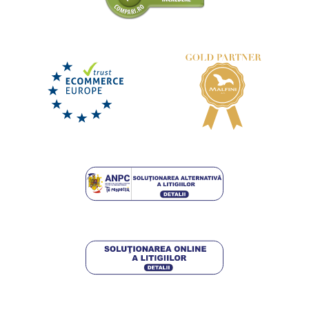
Spray impermeabilizant universal Protector
DISPONIBIL
joi 13. 8.
la tine
49,75 lei
DETALII