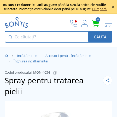
Au sosit reducerile lunii august:
până la
50%
la articolele
Malfini
selectate. Promoția este valabilă doar până pe 16 august.
Cumpără.
0
MENU
CAUTĂ
Încălţăminte
Accesorii pentru încălțăminte
Îngrijirea încălțămintei
Codul produsului:
MON-4054
Spray pentru tratarea
pielii