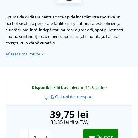
Spumă de curățare pentru orice tip de încălțăminte sportive. În
pachet se află o perie care facilitează și îmbunătățește eficiența
curățării. Mai întâi îndepărtați murdăria grosieră, apoi pulverizați
spuma și întindeți-o cu o perie, apoi curățați suprafața. La final,
ștergeți cu o cârpă curată și…
Afișează mai multe
Disponibil
> 10 buc
miercuri 12. 8.
la tine
Opțiuni de transport
39,75 lei
32,85 lei
fără TVA
-
+
ÎN COȘ