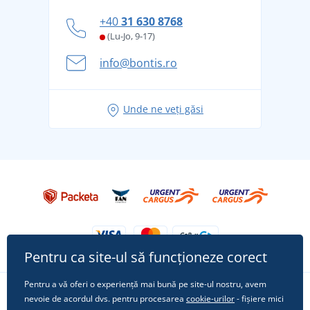
personal
Cum să faceți față zilelor fierbinți de vară confortabil
+40
31 630 8768
și în siguranță
(Lu-Jo, 9-17)
Aventura de vară începe cu bagajul - pregătiți-vă
info@bontis.ro
pentru vacanță fără griji
Idei de outfituri fresh pentru o vară relaxată
Unde ne veți găsi
Tricoul preferat City în rol principal: ținute pentru
orice ocazie!
Pentru ca site-ul să funcționeze corect
Pentru a vă oferi o experiență mai bună pe site-ul nostru, avem
nevoie de acordul dvs. pentru procesarea
cookie-urilor
- fișiere mici
Urmărește-ne pe rețelele sociale