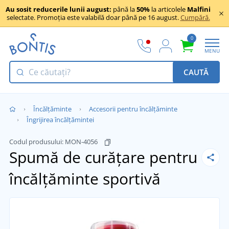
Au sosit reducerile lunii august:
până la
50%
la articolele
Malfini
selectate. Promoția este valabilă doar până pe 16 august.
Cumpără.
0
MENU
CAUTĂ
Încălţăminte
Accesorii pentru încălțăminte
Îngrijirea încălțămintei
Codul produsului:
MON-4056
Spumă de curățare pentru
încălțăminte sportivă