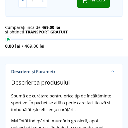
Cumpărați încă de
469,00 lei
și obțineți
TRANSPORT GRATUIT
0,00 lei
/ 469,00 lei
Descriere și Parametri
Descrierea produsului
Spumă de curățare pentru orice tip de încălțăminte
sportive. În pachet se află o perie care facilitează și
îmbunătățește eficiența curățării.
Mai întâi îndepărtați murdăria grosieră, apoi
pulverizați spuma și întindeți-o cu o perie, apoi