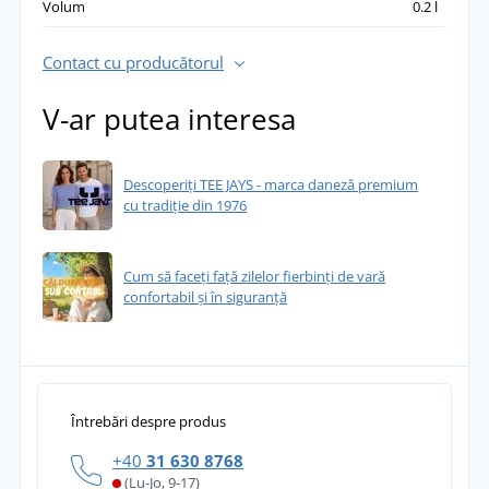
Volum
0.2 l
Contact cu producătorul
V-ar putea interesa
Descoperiți TEE JAYS - marca daneză premium
cu tradiție din 1976
Cum să faceți față zilelor fierbinți de vară
confortabil și în siguranță
Întrebări despre produs
+40
31 630 8768
(Lu-Jo, 9-17)