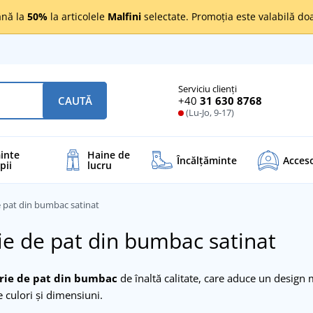
nă la
50%
la articolele
Malfini
selectate. Promoția este valabilă d
Serviciu clienți
+40
31 630 8768
CAUTĂ
(Lu-Jo, 9-17)
inte
Haine de
Încălţăminte
Acceso
pii
lucru
e pat din bumbac satinat
ie de pat din bumbac satinat
erie de pat din bumbac
de înaltă calitate, care aduce un design
 culori și dimensiuni.