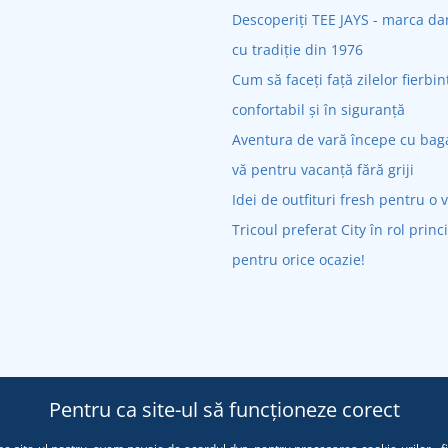
Descoperiți TEE JAYS - marca 
cu tradiție din 1976
Cum să faceți față zilelor fierbin
confortabil și în siguranță
Aventura de vară începe cu bagaj
vă pentru vacanță fără griji
Idei de outfituri fresh pentru o 
Tricoul preferat City în rol princ
pentru orice ocazie!
Pentru ca site-ul să funcționeze corect