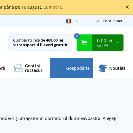
oar până pe 16 august.
Cumpără.
Contul meu
0
0,00 lei
Cumpărați încă de
469,00 lei
și
transportul îl aveți gratuit
cu TVA
Genți și
rii
Gospodărie
Noutăți
rucsacuri
 modern și atrăgător în dormitorul dumneavoastră. Alegeți