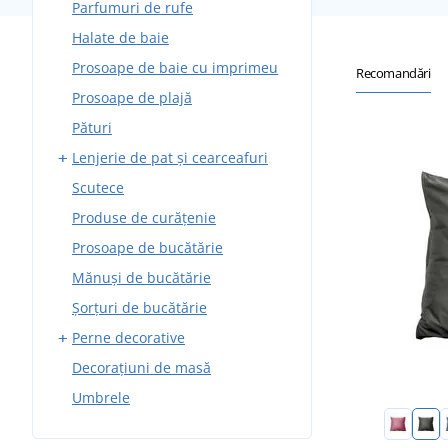
Parfumuri de rufe
Prosoape de baie cu
imprimeu
Halate de baie
Poncho-uri pentru copii
Prosoape de baie cu imprimeu
Recomandări
Prosoape de plajă
Pături
Lenjerie de pat și cearceafuri
Scutece
Lenjerie de pat din bumbac
Produse de curățenie
Lenjerii de pat creponate
Prosoape de bucătărie
Lenjerie de pat din
microfleece
Mănuși de bucătărie
Cearceafuri
Șorțuri de bucătărie
Lenjerii de pat pentru copii
Perne decorative
Lenjerie de pat din damasc
Decorațiuni de masă
Huse pentru perne
Lenjerie de pat din bumbac
Umbrele
Perne cu imprimeu
satinat