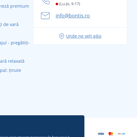
(Lu-Jo, 9-17)
daneză premium
info@bontis.ro
ți de vară
Unde ne veți găsi
ul - pregătiți-
vară relaxată
ipal: ținute