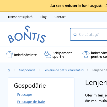
Au sosit reducerile lunii august:
pâ
Transport și plată
Blog
Contact
Echipament
Îmbrăcăm
Îmbrăcăminte
sportiv
pentru co
Gospodărie
Lenjerie de pat și cearceafuri
Lenjerie d
Lenjer
Gospodărie
Prosoape
Oferim
lenj
din mai multe
Prosoape de baie