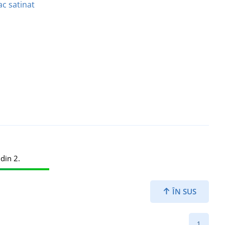
c satinat
din 2.
ÎN SUS
1