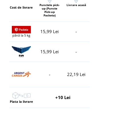
Punctele pick-
Livrare acasă
Cost de livrare
up (Puncte
Pick-up
Packeta)
15,99 Lei
-
până la 5 kg
15,99 Lei
-
-
22,19 Lei
+10 Lei
Plata la livrare