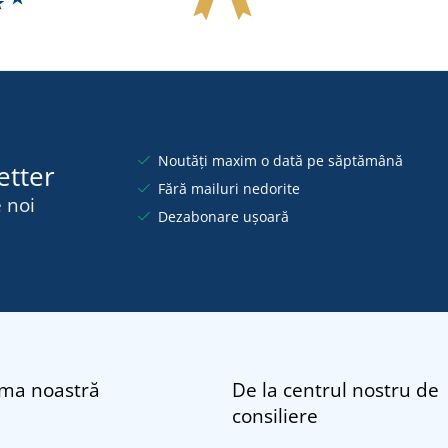
Noutăți maxim o dată pe săptămână
etter
Fără mailuri nedorite
 noi
Dezabonare ușoară
rma noastră
De la centrul nostru de
consiliere