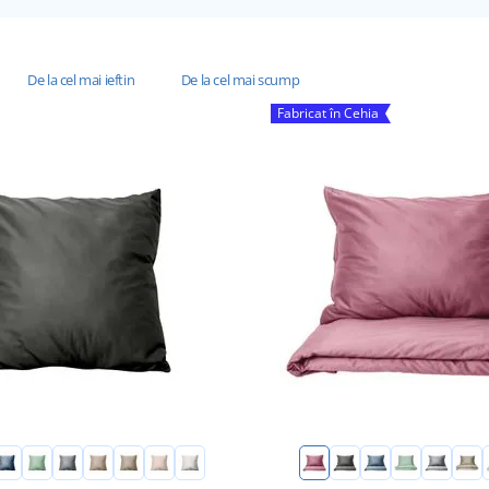
De la cel mai ieftin
De la cel mai scump
Fabricat în Cehia