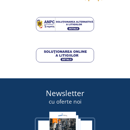
marți 18. 8.
la tine
13,00 lei
DETALII
Newsletter
cu oferte noi