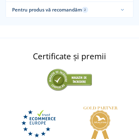
Pentru produs vă recomandăm
2
Certificate și premii
Cremă protectoare pentru mâini INDULONA
Cr
PROFI
LIVRARE ÎN 7 ZILE