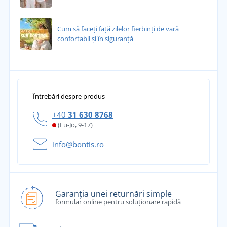
Cum să faceți față zilelor fierbinți de vară
confortabil și în siguranță
Întrebări despre produs
+40
31 630 8768
(Lu-Jo, 9-17)
info@bontis.ro
Garanția unei returnări simple
formular online pentru soluționare rapidă