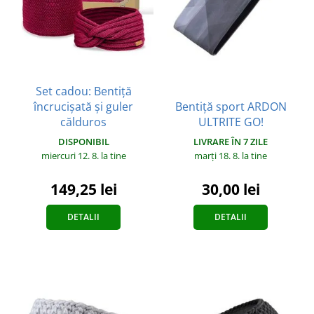
Set cadou: Bentiță
încrucișată și guler
Bentiță sport ARDON
călduros
ULTRITE GO!
DISPONIBIL
LIVRARE ÎN 7 ZILE
miercuri 12. 8.
la tine
marți 18. 8.
la tine
149,25 lei
30,00 lei
DETALII
DETALII