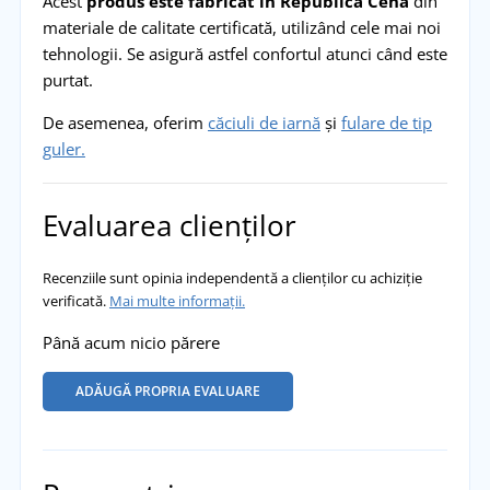
Acest
produs este fabricat în Republica Cehă
din
materiale de calitate certificată, utilizând cele mai noi
tehnologii. Se asigură astfel confortul atunci când este
purtat.
De asemenea, oferim
căciuli de iarnă
și
fulare de tip
guler.
Evaluarea clienților
Recenziile sunt opinia independentă a clienților cu achiziție
verificată.
Mai multe informații.
Până acum nicio părere
ADĂUGĂ PROPRIA EVALUARE