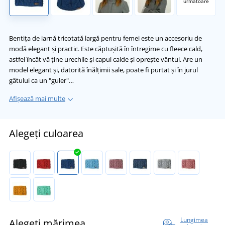
următoare
Bentița de iarnă tricotată largă pentru femei este un accesoriu de
modă elegant și practic. Este căptușită în întregime cu fleece cald,
astfel încât vă ține urechile și capul calde și oprește vântul. Are un
model elegant și, datorită înălțimii sale, poate fi purtat și în jurul
gâtului ca un "guler"…
Afișează mai multe
Alegeți culoarea
Lungimea
Alegeți mărimea