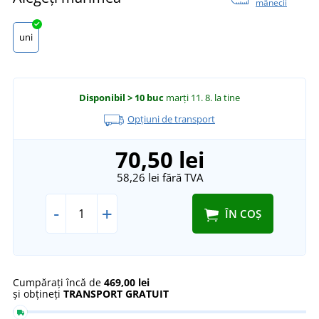
mânecii
uni
Disponibil
> 10 buc
marți 11. 8.
la tine
Opțiuni de transport
70,50 lei
58,26 lei
fără TVA
-
+
ÎN COȘ
Cumpărați încă de
469,00 lei
și obțineți
TRANSPORT GRATUIT