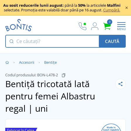
Au sosit reducerile lunii august:
până la
50%
la articolele
Malfini
selectate. Promoția este valabilă doar până pe 16 august.
Cumpără.
0
MENU
CAUTĂ
Accesorii
Bentițe
Codul produsului:
BON-L478-2
Bentiță tricotată lată
pentru femei
Albastru
regal | uni
Fabricat în Cehia