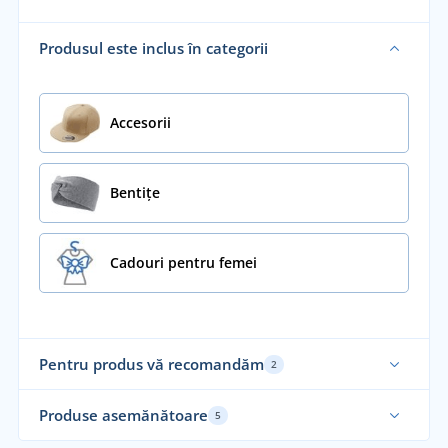
Produsul este inclus în categorii
Accesorii
Bentițe
Cadouri pentru femei
Pentru produs vă recomandăm
2
Fabricat în Uniunea Europeană
Fab
Produse asemănătoare
5
Re