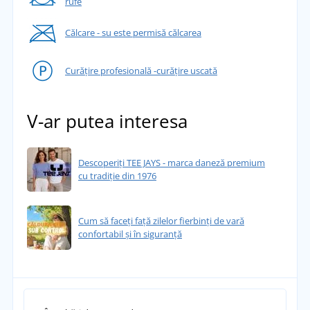
rufe
Călcare - su este permisă călcarea
Curățire profesională -curățire uscată
V-ar putea interesa
Descoperiți TEE JAYS - marca daneză premium
cu tradiție din 1976
Cum să faceți față zilelor fierbinți de vară
confortabil și în siguranță