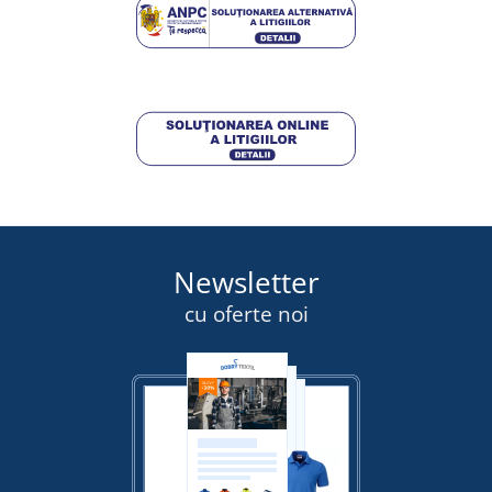
DETALII
63,75 lei
DETALII
Newsletter
cu oferte noi