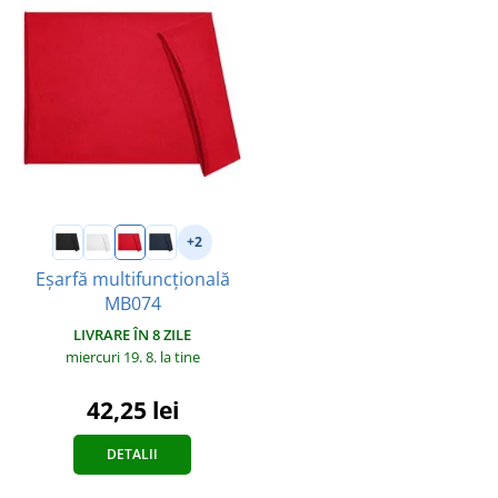
+2
Eșarfă multifuncțională
MB074
LIVRARE ÎN 8 ZILE
miercuri 19. 8.
la tine
42,25 lei
DETALII