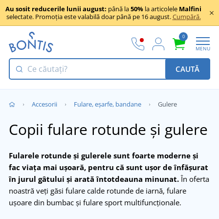
Au sosit reducerile lunii august:
până la
50%
la articolele
Malfini
selectate. Promoția este valabilă doar până pe 16 august.
Cumpără.
0
MENU
CAUTĂ
Accesorii
Fulare, eșarfe, bandane
Gulere
Copii fulare rotunde și gulere
Fularele rotunde și gulerele sunt foarte moderne și
fac viața mai ușoară, pentru că sunt ușor de înfășurat
în jurul gâtului și arată întotdeauna minunat.
În oferta
noastră veți găsi fulare calde rotunde de iarnă, fulare
ușoare din bumbac și fulare sport multifuncționale.