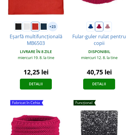
+23
Eșarfă multifuncțională
Fular-guler rulat pentru
MB6503
copii
LIVRARE ÎN 8 ZILE
DISPONIBIL
miercuri 19. 8.
la tine
miercuri 12. 8.
la tine
12,25 lei
40,75 lei
DETALII
DETALII
Fabricat în Cehia
Funcțional