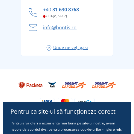
personal
Cum să faceți față zilelor fierbinți de vară confortabil
+40
31 630 8768
și în siguranță
(Lu-Jo, 9-17)
Aventura de vară începe cu bagajul - pregătiți-vă
info@bontis.ro
pentru vacanță fără griji
Idei de outfituri fresh pentru o vară relaxată
Unde ne veți găsi
Tricoul preferat City în rol principal: ținute pentru
orice ocazie!
Pentru ca site-ul să funcționeze corect
Pentru a vă oferi o experiență mai bună pe site-ul nostru, avem
nevoie de acordul dvs. pentru procesarea
cookie-urilor
- fișiere mici
Urmărește-ne pe rețelele sociale