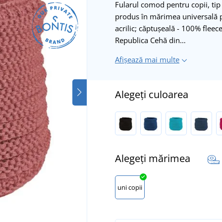
Fularul comod pentru copii, tip 
produs în mărimea universală pe
acrilic; căptușeală - 100% flee
Republica Cehă din…
Afișează mai multe
Alegeți culoarea
Alegeți mărimea
uni copii