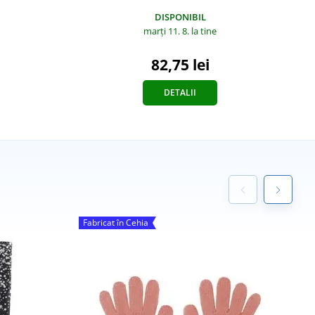
DISPONIBIL
marți 11. 8.
la tine
82,75 lei
DETALII
Fabricat în Cehia
S