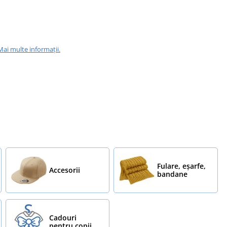
Mai multe informații.
Fulare, eșarfe,
Accesorii
bandane
Cadouri
pentru copii