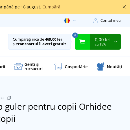
oar până pe 16 august.
Cumpără.
Contul meu
0
0,00 lei
Cumpărați încă de
469,00 lei
și
transportul îl aveți gratuit
cu TVA
Genți și
rii
Gospodărie
Noutăți
rucsacuri
dea
ip guler pentru copii
Orhidee
opii