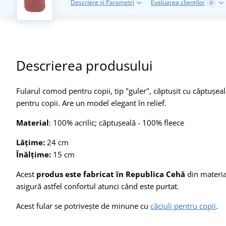
Descriere și Parametri
Evaluarea clienților
0
Descrierea produsului
Fularul comod pentru copii, tip "guler", căptușit cu căptușe
pentru copii. Are un model elegant în relief.
Material
: 100% acrilic; căptușeală - 100% fleece
Lățime:
24 cm
Înălțime:
15 cm
Acest
produs este fabricat în Republica Cehă
din material
asigură astfel confortul atunci când este purtat.
Acest fular se potrivește de minune cu
căciuli pentru copii
.