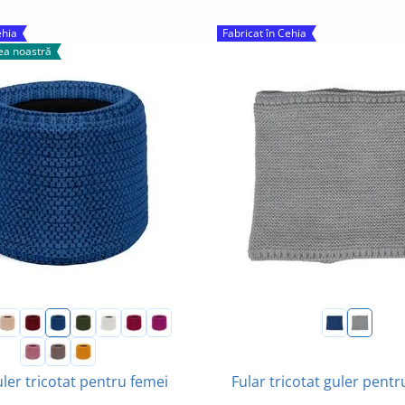
ehia
Fabricat în Cehia
a noastră
Fular tricotat guler pentr
uler tricotat pentru femei