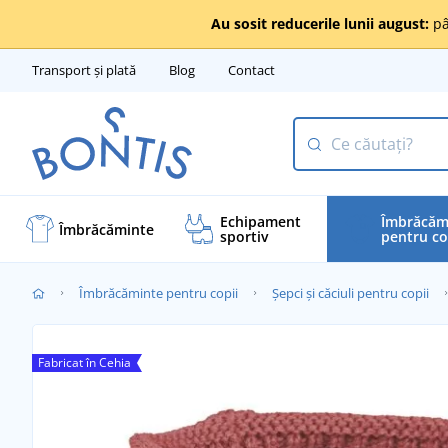
Au sosit reducerile lunii august:
pâ
Transport și plată
Blog
Contact
Echipament
Îmbrăcăm
Îmbrăcăminte
sportiv
pentru co
Îmbrăcăminte pentru copii
Șepci și căciuli pentru copii
Fabricat în Cehia