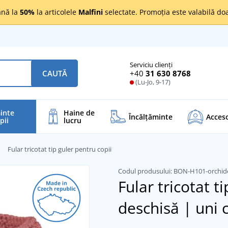
nă la
50%
la articolele
Malfini
selectate. Promoția este valabilă d
Serviciu clienți
+40
31 630 8768
CAUTĂ
(Lu-Jo, 9-17)
inte
Haine de
Încălţăminte
Acceso
pii
lucru
Fular tricotat tip guler pentru copii
Codul produsului:
BON-H101-orchi
Fular tricotat t
deschisă | uni c