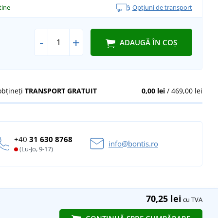
 tine
Opțiuni de transport
-
+
ADAUGĂ ÎN COȘ
obțineți
TRANSPORT GRATUIT
0,00 lei
/ 469,00 lei
+40
31 630 8768
info@bontis.ro
(Lu-Jo, 9-17)
70,25 lei
cu TVA