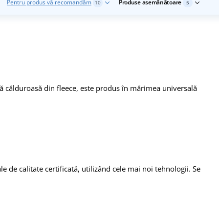
Pentru produs vă recomandăm
Produse asemănătoare
10
5
ală călduroasă din fleece, este produs în mărimea universală
e de calitate certificată, utilizând cele mai noi tehnologii. Se