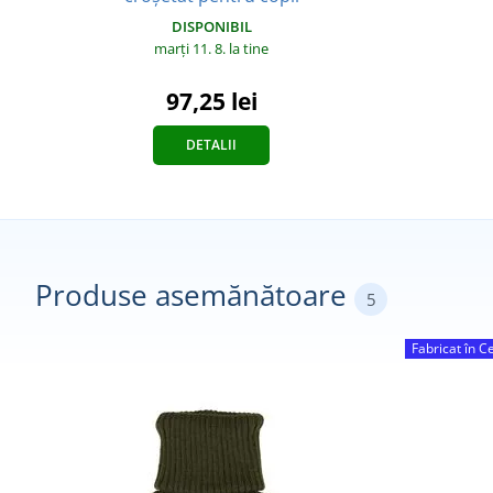
DISPONIBIL
marți 11. 8.
la tine
97,25 lei
DETALII
Produse asemănătoare
5
Fabricat în C