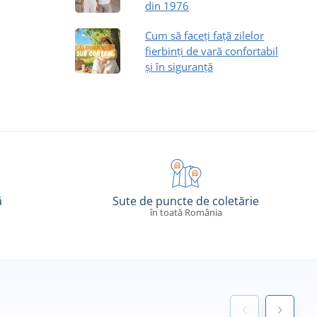
din 1976
Cum să faceți față zilelor
fierbinți de vară confortabil
și în siguranță
ă
Sute de puncte de coletărie
în toată România