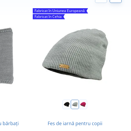
Fabricat în Uniunea Europeană
F
Fabricat în Cehia
u bărbați
Fes de iarnă pentru copii
M