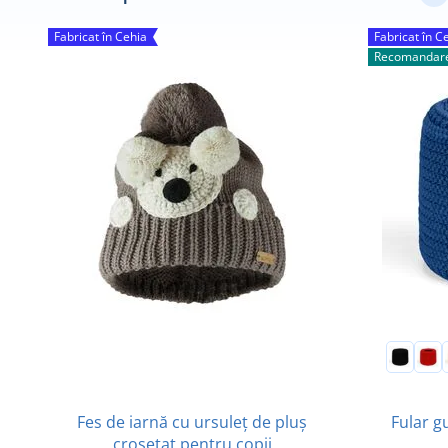
Fabricat în Cehia
Fabricat în C
Recomandare
Fes de iarnă cu ursuleț de pluș
Fular g
croșetat pentru copii