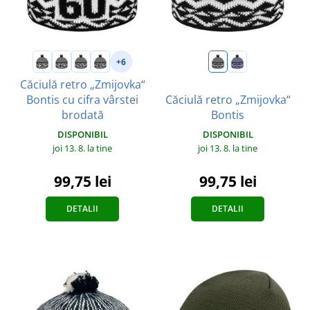
+6
Căciulă retro „Zmijovka“
Bontis cu cifra vârstei
Căciulă retro „Zmijovka“
brodată
Bontis
DISPONIBIL
DISPONIBIL
joi 13. 8.
la tine
joi 13. 8.
la tine
99,75 lei
99,75 lei
DETALII
DETALII