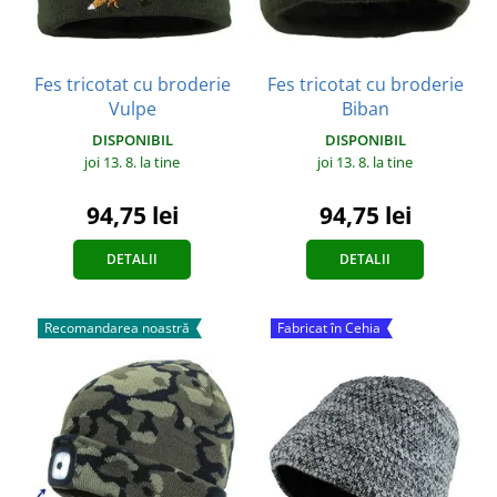
Fes tricotat cu broderie
Fes tricotat cu broderie
Vulpe
Biban
DISPONIBIL
DISPONIBIL
joi 13. 8.
la tine
joi 13. 8.
la tine
94,75 lei
94,75 lei
DETALII
DETALII
Recomandarea noastră
Fabricat în Cehia