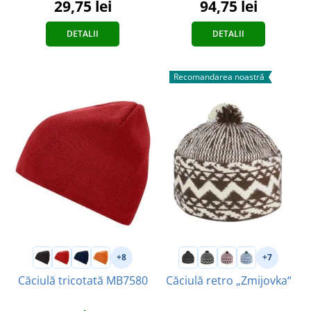
94,75 lei
29,75 lei
DETALII
DETALII
Recomandarea noastră
+8
+7
Căciulă tricotată MB7580
Căciulă retro „Zmijovka“