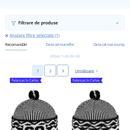
Filtrare de produse
Anulare filtre selectate (1)
Recomandări
De la cel mai ieftin
De la cel mai scump
Afișez 1-24 din 69
1
2
3
Următoare
Fabricat în Cehia
Fabricat în Cehia