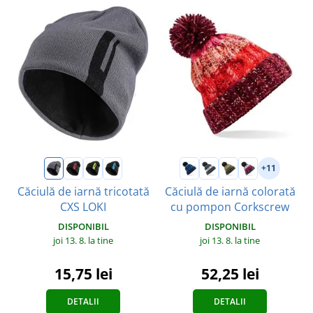
+11
Căciulă de iarnă tricotată
Căciulă de iarnă colorată
CXS LOKI
cu pompon Corkscrew
DISPONIBIL
DISPONIBIL
joi 13. 8.
la tine
joi 13. 8.
la tine
15,75 lei
52,25 lei
DETALII
DETALII