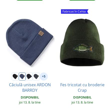
Fabricat în Cehia
+5
Fes tricotat cu broderie
Căciulă unisex ARDON
Crap
BARRDY
DISPONIBIL
DISPONIBIL
joi 13. 8.
la tine
joi 13. 8.
la tine