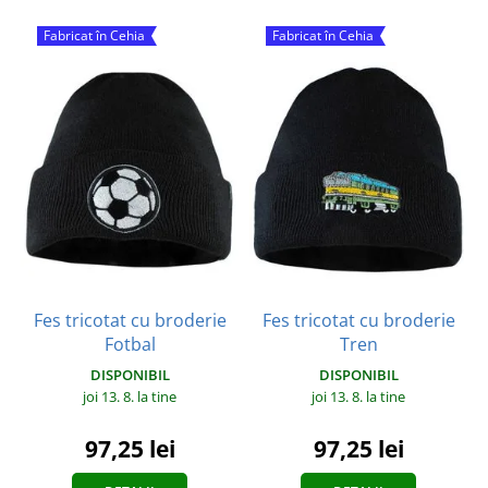
Fabricat în Cehia
Fabricat în Cehia
Fes tricotat cu broderie
Fes tricotat cu broderie
Fotbal
Tren
DISPONIBIL
DISPONIBIL
joi 13. 8.
la tine
joi 13. 8.
la tine
97,25 lei
97,25 lei