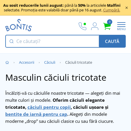
Au sosit reducerile lunii august:
până la
50%
la articolele
Malfini
selectate. Promoția este valabilă doar până pe 16 august.
Cumpără.
0
MENU
CAUTĂ
Accesorii
Căciuli
Căciuli tricotate
Masculin căciuli tricotate
Încălziți-vă cu căciulile noastre tricotate — alegeți din mai
multe culori și modele.
Oferim căciuli elegante
tricotate,
căciuli pentru copii
, căciuli ușoare și
bentițe de iarnă pentru cap
.
Alegeți din modele
moderne „drop” sau căciuli clasice cu sau fără ciucure.