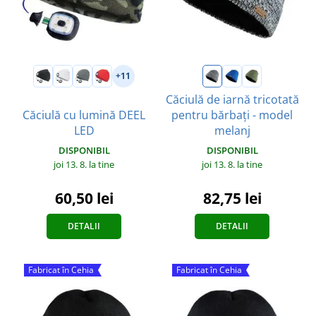
+11
Căciulă de iarnă tricotată
Căciulă cu lumină DEEL
pentru bărbați - model
LED
melanj
DISPONIBIL
DISPONIBIL
joi 13. 8.
la tine
joi 13. 8.
la tine
60,50 lei
82,75 lei
DETALII
DETALII
Fabricat în Cehia
Fabricat în Cehia