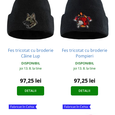
Fes tricotat cu broderie
Fes tricotat cu broderie
Câine Lup
Pompieri
DISPONIBIL
DISPONIBIL
joi 13. 8.
la tine
joi 13. 8.
la tine
97,25 lei
97,25 lei
DETALII
DETALII
Fabricat în Cehia
Fabricat în Cehia