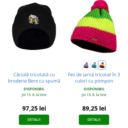
Căciulă tricotată cu
Fes de iarnă tricotat în 3
broderie Bere cu spumă
culori cu pompon
DISPONIBIL
DISPONIBIL
joi 13. 8.
la tine
joi 13. 8.
la tine
97,25 lei
89,25 lei
DETALII
DETALII