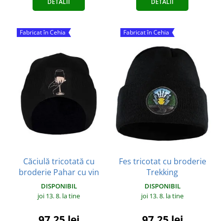
DETALII
DETALII
Fabricat în Cehia
Fabricat în Cehia
Căciulă tricotată cu
Fes tricotat cu broderie
broderie Pahar cu vin
Trekking
DISPONIBIL
DISPONIBIL
joi 13. 8.
la tine
joi 13. 8.
la tine
97,25 lei
97,25 lei