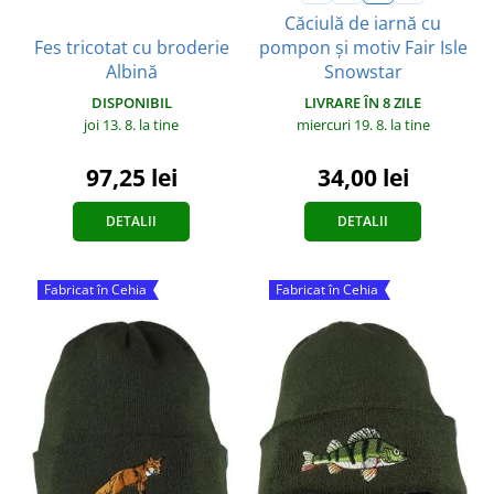
Căciulă de iarnă cu
Fes tricotat cu broderie
pompon și motiv Fair Isle
Albină
Snowstar
DISPONIBIL
LIVRARE ÎN 8 ZILE
joi 13. 8.
la tine
miercuri 19. 8.
la tine
97,25 lei
34,00 lei
DETALII
DETALII
Fabricat în Cehia
Fabricat în Cehia