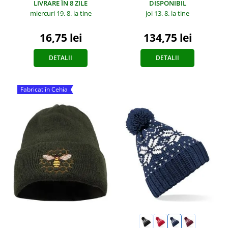
LIVRARE ÎN 8 ZILE
DISPONIBIL
miercuri 19. 8.
la tine
joi 13. 8.
la tine
16,75 lei
134,75 lei
DETALII
DETALII
Fabricat în Cehia