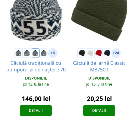
+6
+24
Căciulă tradițională cu
Căciulă de iarnă Classic
pompon - zi de naștere 70
MB7500
DISPONIBIL
DISPONIBIL
joi 13. 8.
la tine
joi 13. 8.
la tine
146,00 lei
20,25 lei
DETALII
DETALII