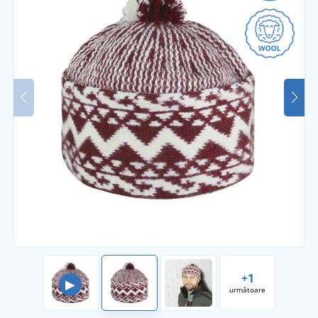
+1
▶
următoare