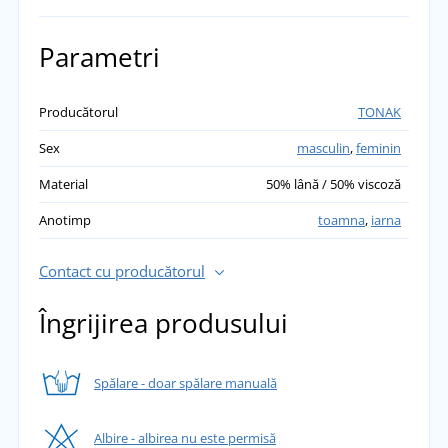
ADĂUGĂ PROPRIA EVALUARE
Parametri
Drahomíra Placerová
Producătorul
TONAK
Livrare rapidă, produse de calitate.
Sex
masculin
,
feminin
přidáno 28.03.2023
Material
50% lână / 50% viscoză
Ivana
Anotimp
toamna
,
iarna
Sunt foarte mulțumită de fesul pe culoarea
roz, recomand cu drag!
Contact cu producătorul
přidáno 24.01.2023
Îngrijirea produsului
Spălare - doar spălare manuală
Albire - albirea nu este permisă