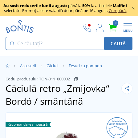
Au sosit reducerile lunii august:
până la
50%
la articolele
Malfini
selectate. Promoția este valabilă doar până pe 16 august.
Cumpără.
0
MENU
CAUTĂ
Accesorii
Căciuli
Fesuri cu pompon
Codul produsului:
TON-011_000002
Căciulă retro „Zmijovka“
Bordó / smântână
Recomandarea noastră