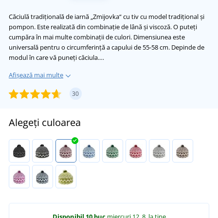
Căciulă tradițională de iarnă „Zmijovka“ cu tiv cu model tradițional și
pompon. Este realizată din combinație de lână și viscoză. O puteți
cumpăra în mai multe combinații de culori. Dimensiunea este
universală pentru o circumferință a capului de 55-58 cm. Depinde de
modul în care vă puneți căciula.…
Afișează mai multe
30
Alegeți culoarea
Disponibil
10 buc
miercuri 12. 8.
la tine