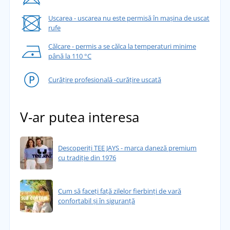
Uscarea - uscarea nu este permisă în mașina de uscat
rufe
Călcare - permis a se călca la temperaturi minime
până la 110 °C
Curățire profesională -curățire uscată
V-ar putea interesa
Descoperiți TEE JAYS - marca daneză premium
cu tradiție din 1976
Cum să faceți față zilelor fierbinți de vară
confortabil și în siguranță