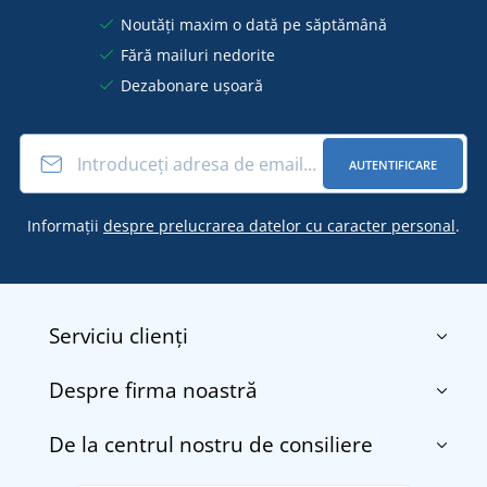
Noutăți maxim o dată pe săptămână
Fără mailuri nedorite
Dezabonare ușoară
AUTENTIFICARE
Informații
despre prelucrarea datelor cu caracter personal
.
Serviciu clienți
Despre firma noastră
Contact
Termenii și condițiile
De la centrul nostru de consiliere
Despre noi
Transport și plată
Blog