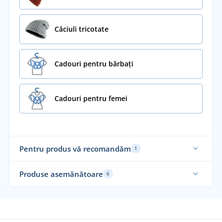
Căciuli tricotate
Cadouri pentru bărbați
Cadouri pentru femei
Pentru produs vă recomandăm
1
Produse asemănătoare
6
Fabricat în Cehia
Fab