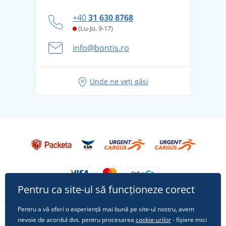
personal
Cum să faceți față zilelor fierbinți de vară confortabil
+40
31 630 8768
și în siguranță
(Lu-Jo, 9-17)
Aventura de vară începe cu bagajul - pregătiți-vă
info@bontis.ro
pentru vacanță fără griji
Idei de outfituri fresh pentru o vară relaxată
Unde ne veți găsi
Tricoul preferat City în rol principal: ținute pentru
orice ocazie!
Pentru ca site-ul să funcționeze corect
Pentru a vă oferi o experiență mai bună pe site-ul nostru, avem
nevoie de acordul dvs. pentru procesarea
cookie-urilor
- fișiere mici
Urmărește-ne pe rețelele sociale