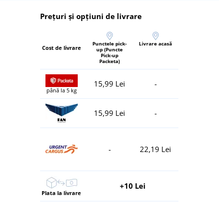
Prețuri și opțiuni de livrare
Punctele pick-
Livrare acasă
Cost de livrare
up (Puncte
Pick-up
Packeta)
15,99 Lei
-
până la 5 kg
15,99 Lei
-
-
22,19 Lei
+10 Lei
Plata la livrare