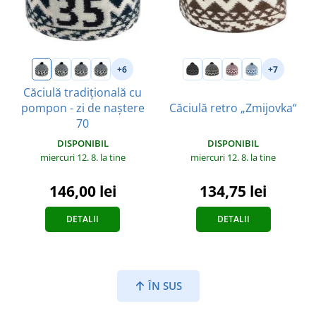
+6
+7
Căciulă tradițională cu
pompon - zi de naștere
Căciulă retro „Zmijovka“
70
DISPONIBIL
DISPONIBIL
miercuri 12. 8.
la tine
miercuri 12. 8.
la tine
134,75 lei
146,00 lei
DETALII
DETALII
ÎN SUS