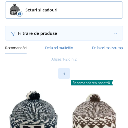
Seturi și cadouri
Filtrare de produse
Recomandări
De la cel mai ieftin
De la cel mai scump
Afișez 1-2 din 2
1
Recomandarea noastră