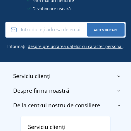
Fără mailuri nedorite
Dezabonare ușoară
AUTENTIFICARE
Informații
despre prelucrarea datelor cu caracter personal
.
Serviciu clienți
Despre firma noastră
Contact
Termenii și condițiile
De la centrul nostru de consiliere
Despre noi
Transport și plată
Blog
Returnarea bunurilor și reclamații
Descoperiți TEE JAYS - marca daneză premium cu
Affiliate
Serviciu clienți
Politica de confidențialitate a datelor cu caracter
tradiție din 1976