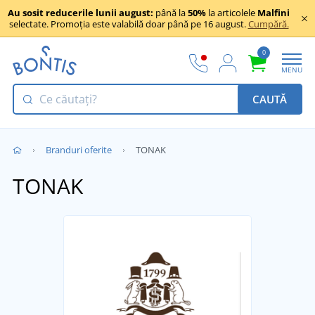
Au sosit reducerile lunii august:
până la
50%
la articolele
Malfini
selectate. Promoția este valabilă doar până pe 16 august.
Cumpără.
0
MENU
CAUTĂ
Branduri oferite
TONAK
TONAK