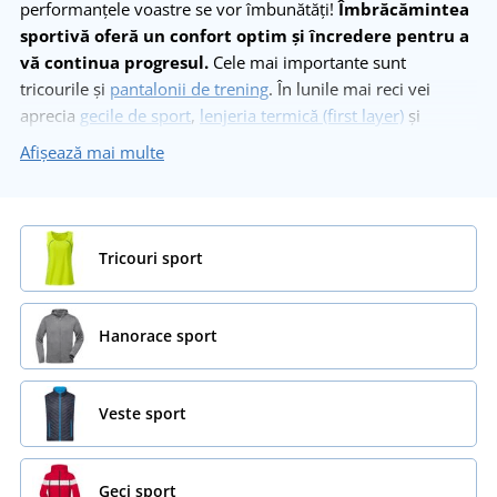
performanțele voastre se vor îmbunătăți!
Îmbrăcămintea
sportivă oferă un confort optim și încredere pentru a
vă continua progresul.
Cele mai importante sunt
tricourile și
pantalonii de trening
. În lunile mai reci vei
aprecia
gecile de sport
,
lenjeria termică (first layer)
și
mănușile
. La noi găsești inclusiv
haine pentru ciclism
sau
Afișează mai multe
alergare. Să nu uităm de
șepci și fesuri
pentru a-ți proteja
capul de soare sau frig!
Tricouri sport
Hanorace sport
Veste sport
Geci sport