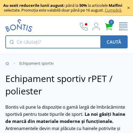
Au sosit reducerile lunii august:
până la
50%
la articolele
Malfini
selectate. Promoția este valabilă doar până pe 16 august.
Cumpără.
0
MENU
CAUTĂ
Echipament sportiv
Echipament sportiv rPET /
poliester
Bontis vă pune la dispoziție o gamă largă de îmbrăcăminte
sportivă pentru toate tipurile de sport.
La noi găsiți haine
de marcă din materiale moderne și funcționale.
Antrenamentele devin mai plăcute cu hainele potrivite și