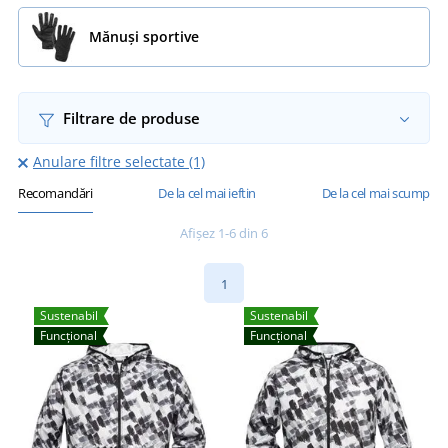
Mănuși sportive
Filtrare de produse
Anulare filtre selectate (1)
Recomandări
De la cel mai ieftin
De la cel mai scump
Afișez 1-6 din 6
1
Sustenabil
Sustenabil
Funcțional
Funcțional