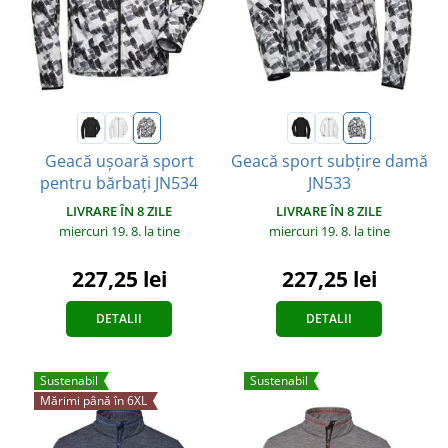
Geacă ușoară sport
Geacă sport subțire damă
pentru bărbați JN534
JN533
LIVRARE ÎN 8 ZILE
LIVRARE ÎN 8 ZILE
miercuri 19. 8.
la tine
miercuri 19. 8.
la tine
227,25 lei
227,25 lei
DETALII
DETALII
Sustenabil
Sustenabil
Mărimi până în 6XL