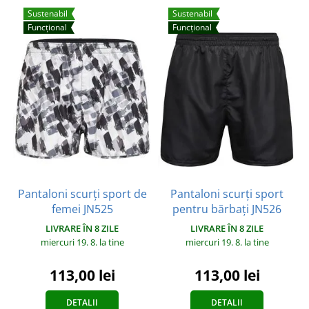
Sustenabil
Sustenabil
Funcțional
Funcțional
Pantaloni scurți sport de
Pantaloni scurți sport
femei JN525
pentru bărbați JN526
LIVRARE ÎN 8 ZILE
LIVRARE ÎN 8 ZILE
miercuri 19. 8.
la tine
miercuri 19. 8.
la tine
113,00 lei
113,00 lei
DETALII
DETALII