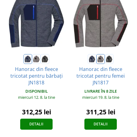
Hanorac din fleece
Hanorac din fleece
tricotat pentru bărbați
tricotat pentru femei
JN1818
JN1817
DISPONIBIL
LIVRARE ÎN 8 ZILE
miercuri 12. 8.
la tine
miercuri 19. 8.
la tine
312,25 lei
311,25 lei
DETALII
DETALII