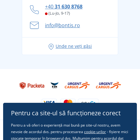
Cum să faceți față zilelor fierbinți de vară confortabil
+40
31 630 8768
și în siguranță
(Lu-Jo, 9-17)
Aventura de vară începe cu bagajul - pregătiți-vă
info@bontis.ro
pentru vacanță fără griji
Idei de outfituri fresh pentru o vară relaxată
Unde ne veți găsi
Tricoul preferat City în rol principal: ținute pentru
orice ocazie!
Pentru ca site-ul să funcționeze corect
Pentru a vă oferi o experiență mai bună pe site-ul nostru, avem
nevoie de acordul dvs. pentru procesarea
cookie-urilor
- fișiere mici
Urmărește-ne pe rețelele sociale
stocate temporar în browserul dvs. Mulțumim pentru acordul dat