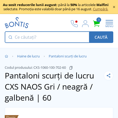
Au sosit reducerile lunii august:
până la
50%
la articolele
Malfini
selectate. Promoția este valabilă doar până pe 16 august.
Cumpără.
0
MENU
CAUTĂ
Haine de lucru
Pantaloni scurți de lucru
Codul produsului:
CXS-1060-100-702-60
Pantaloni scurți de lucru
CXS NAOS
Gri / neagră /
galbenă | 60
Elastic