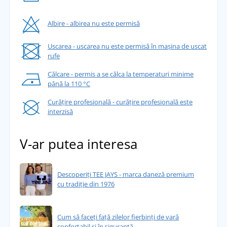
Albire - albirea nu este permisă
Uscarea - uscarea nu este permisă în mașina de uscat
rufe
Călcare - permis a se călca la temperaturi minime
până la 110 °C
Curățire profesională - curățire profesională este
interzisă
V-ar putea interesa
Descoperiți TEE JAYS - marca daneză premium
cu tradiție din 1976
Cum să faceți față zilelor fierbinți de vară
confortabil și în siguranță