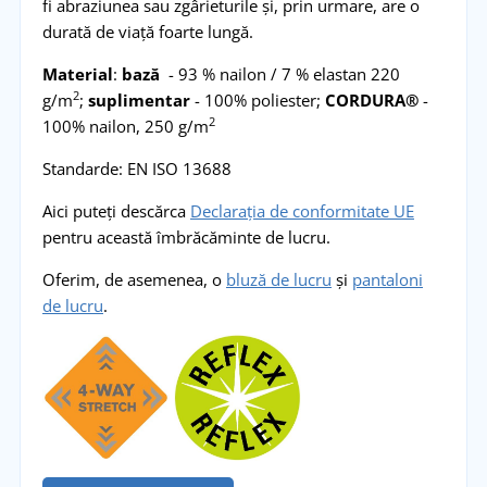
fi abraziunea sau zgârieturile și, prin urmare, are o
durată de viață foarte lungă.
Material
:
bază
- 93 % nailon / 7 % elastan 220
2
g/m
;
suplimentar
- 100% poliester;
CORDURA®
-
2
100% nailon, 250 g/m
Standarde: EN ISO 13688
Aici puteți descărca
Declarația de conformitate UE
pentru această îmbrăcăminte de lucru.
Oferim, de asemenea, o
bluză de lucru
și
pantaloni
de lucru
.