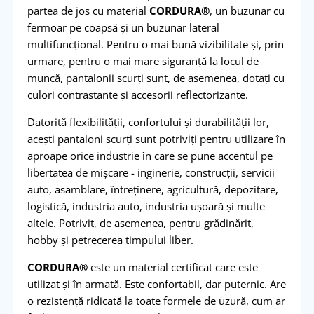
partea de jos cu material
CORDURA®
, un buzunar cu
fermoar pe coapsă și un buzunar lateral
multifuncțional. Pentru o mai bună vizibilitate și, prin
urmare, pentru o mai mare siguranță la locul de
muncă, pantalonii scurți sunt, de asemenea, dotați cu
culori contrastante și accesorii reflectorizante.
Datorită flexibilității, confortului și durabilității lor,
acești pantaloni scurți sunt potriviți pentru utilizare în
aproape orice industrie în care se pune accentul pe
libertatea de mișcare - inginerie, construcții, servicii
auto, asamblare, întreținere, agricultură, depozitare,
logistică, industria auto, industria ușoară și multe
altele. Potrivit, de asemenea, pentru grădinărit,
hobby și petrecerea timpului liber.
CORDURA®
este un material certificat care este
utilizat și în armată. Este confortabil, dar puternic. Are
o rezistență ridicată la toate formele de uzură, cum ar