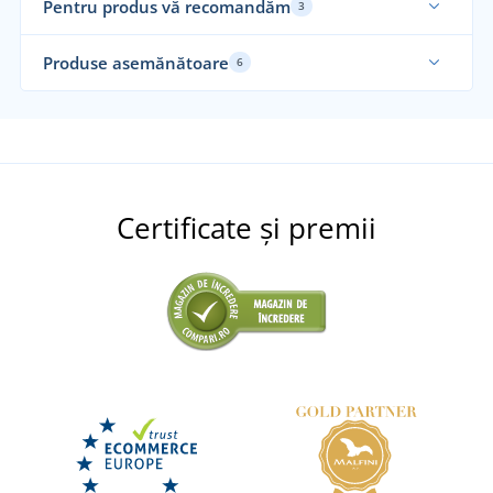
Pentru produs vă recomandăm
3
Recomandarea noastră
Ela
Produse asemănătoare
6
Elastic
Re
Certificate și premii
+6
Tricou CXS NOLAN cu mânecă scurtă
+3
Pantaloni scurți de lucru CXS STRETCH
Pant
DISPONIBIL