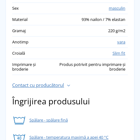
Sex
masculin
Material
93% nailon / 7% elastan
Gramaj
220 g/m2
Anotimp
vara
Croială
Slim fit
Imprimare și
Produs potrivit pentru imprimare și
broderie
broderie
Contact cu producătorul
Îngrijirea produsului
Spălare - spălare fină
Spălare - temperatura maximă a apei 40 °C