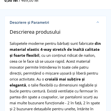
0,00 lei
/ 469,00 lei
Descriere și Parametri
Descrierea produsului
Salopetele moderne pentru bărbați sunt fabricate
din
material elastic 4-way stretch de înaltă calitate
și foarte flexibil
, cu un conținut ridicat de nailon,
ceea ce le face să se usuce rapid. Acest material
inovator permite întinderea în toate cele patru
direcții, permițând o mișcare ușoară și liberă pentru
orice activitate. Au o
croială mai subțire și
elegantă
, o talie flexibilă cu dimensiuni reglabile și
bucle pentru centură. Există ventilație cu fermoar în
partea din spate a coapselor, iar pantalonii scurți au
mai multe buzunare funcționale - 2 în față, 2 în spate
și 2 buzunare detașabile pentru unelte, întărite în