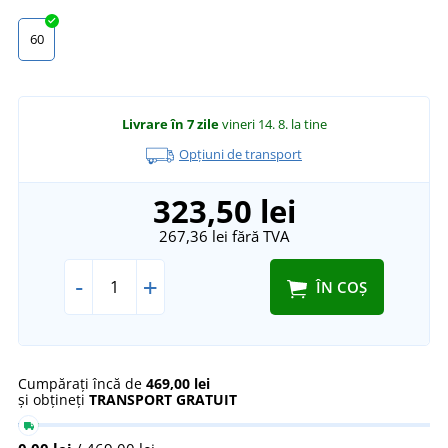
60
Livrare în 7 zile
vineri 14. 8.
la tine
Opțiuni de transport
323,50 lei
267,36 lei
fără TVA
-
+
ÎN COȘ
Cumpărați încă de
469,00 lei
și obțineți
TRANSPORT GRATUIT