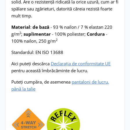
solid. Are o rezistență ridicată la orice uzură, cum ar fi
spălare sau zgârieturi, datorită căreia rezistă foarte
mult timp.
Material
:
de bază
- 93 % nailon / 7 % elastan 220
2
g/m
;
suplimentar
- 100% poliester;
Cordura
-
2
100% nailon, 250 g/m
Standardul: EN ISO 13688
Aici puteți descărca
Declarația de conformitate UE
pentru această îmbrăcăminte de lucru.
Puteți cumpăra, de asemenea
pantaloni de lucru,
până la talie