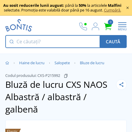
Au sosit reducerile lunii august:
până la
50%
la articolele
Malfini
selectate. Promoția este valabilă doar până pe 16 august.
Cumpără.
0
MENU
CAUTĂ
Haine de lucru
Salopete
Bluze de lucru
Codul produsului:
CXS-P215992
Bluză de lucru CXS NAOS
Albastră / albastră /
galbenă
Elastic