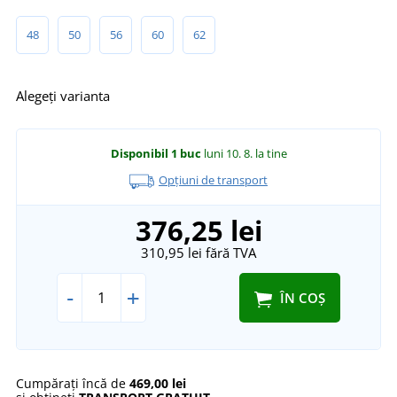
48
50
56
60
62
Alegeți varianta
Disponibil
1 buc
luni 10. 8.
la tine
Opțiuni de transport
376,25 lei
310,95 lei
fără TVA
-
+
ÎN COȘ
Cumpărați încă de
469,00 lei