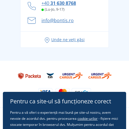
+40
31 630 8768
și în siguranță
(Lu-Jo, 9-17)
Aventura de vară începe cu bagajul - pregătiți-vă
info@bontis.ro
pentru vacanță fără griji
Idei de outfituri fresh pentru o vară relaxată
Unde ne veți găsi
Tricoul preferat City în rol principal: ținute pentru
orice ocazie!
Pentru ca site-ul să funcționeze corect
Pentru a vă oferi o experiență mai bună pe site-ul nostru, avem
nevoie de acordul dvs. pentru procesarea
cookie-urilor
- fișiere mici
Urmărește-ne pe rețelele sociale
stocate temporar în browserul dvs. Mulțumim pentru acordul dat