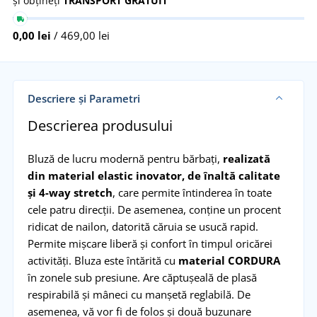
și obțineți
TRANSPORT GRATUIT
0,00 lei
/ 469,00 lei
Descriere și Parametri
Descrierea produsului
Bluză de lucru modernă pentru bărbați,
realizată
din material elastic inovator, de înaltă calitate
și 4-way stretch
, care permite întinderea în toate
cele patru direcții. De asemenea, conține un procent
ridicat de nailon, datorită căruia se usucă rapid.
Permite mișcare liberă și confort în timpul oricărei
activități. Bluza este întărită cu
material CORDURA
în zonele sub presiune. Are căptușeală de plasă
respirabilă și mâneci cu manșetă reglabilă. De
asemenea, vă vor fi de folos și două buzunare