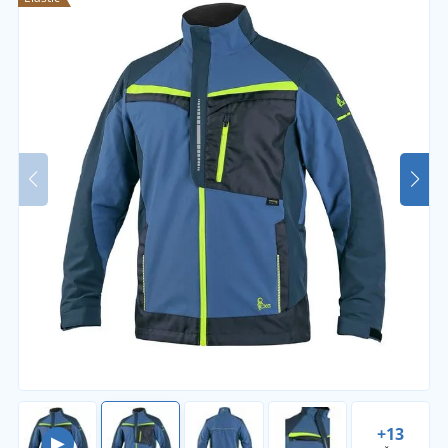
+13
▶