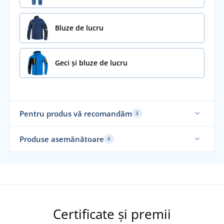
Bluze de lucru
Geci și bluze de lucru
Pentru produs vă recomandăm
3
Recomandarea noastră
Ela
Produse asemănătoare
6
Mărimi până în 7XL
Ela
Certificate și premii