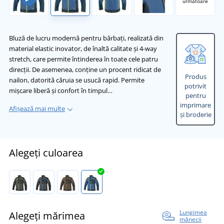
următoare
Bluză de lucru modernă pentru bărbați, realizată din
material elastic inovator, de înaltă calitate și 4-way
stretch, care permite întinderea în toate cele patru
direcții. De asemenea, conține un procent ridicat de
Produs
nailon, datorită căruia se usucă rapid. Permite
potrivit
mișcare liberă și confort în timpul…
pentru
imprimare
Afișează mai multe
și broderie
Alegeți culoarea
Lungimea
Alegeți mărimea
mânecii