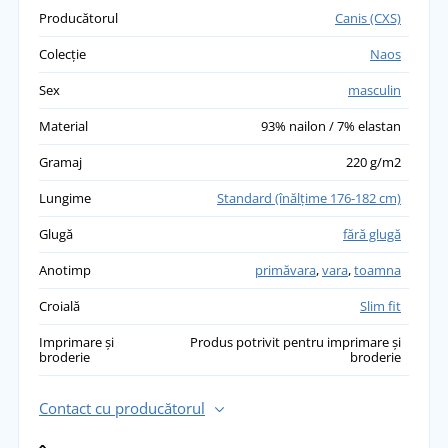
Producătorul
Canis (CXS)
Colecție
Naos
Sex
masculin
Material
93% nailon / 7% elastan
Gramaj
220 g/m2
Lungime
Standard (înălţime 176-182 cm)
Glugă
fără glugă
Anotimp
primăvara
,
vara
,
toamna
Croială
Slim fit
Imprimare și
Produs potrivit pentru imprimare și
broderie
broderie
Contact cu producătorul