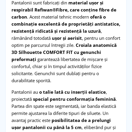
Pantalonii sunt fabricați din
material ușor și
respirabil Refiwan®Fibre, care conține fibre de
carbon
. Acest material tehnic modern
oferă o
combinație excelentă de proprietăți antistatice,
rezistență ridicată și rezistență la uzură
,
rămânând totodată
ușor și aerisit
, pentru un confort
optim pe parcursul întregii zile.
Croiala anatomică
3D Silhouette COMFORT FIT cu genunchi
preformați
garantează libertatea de mișcare și
confortul, chiar și în timpul activităților fizice
solicitante. Genunchii sunt dublați pentru o
durabilitate sporită.
Pantalonii au
o talie lată cu inserții elastice
,
proiectată
special pentru conformația feminină
.
Partea din spate este segmentată, iar banda elastică
permite ajustarea la diferite tipuri de siluete. Un
avantaj practic este
posibilitatea de a prelungi
ușor pantalonii cu până la 5 cm
, eliberând pur și