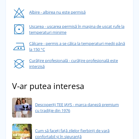
Albire - albirea nu este permisă
Uscarea - uscarea permisă în mașina de uscat rufe la
temperaturi minime
Călcare - permis a se călca la temperaturi medii până
la 150 °C
Curățire profesională - curățire profesională este
interzisă
V-ar putea interesa
Descoperiți TEE JAYS - marca daneză premium
cu tradiție din 1976
Cum să faceți față zilelor fierbinți de vară
confortabil și în siguranță