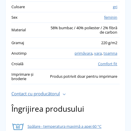
Culoare
gri
Sex
feminin
58% bumbac / 40% poliester / 2% fibră
Material
de carbon
Gramaj
220 g/m2
Anotimp
primăvara
,
vara
,
toamna
Croială
Comfort fit
Imprimare și
Produs potrivit doar pentru imprimare
broderie
Contact cu producătorul
Îngrijirea produsului
Spălare - temperatura maximă a apei 60 °C