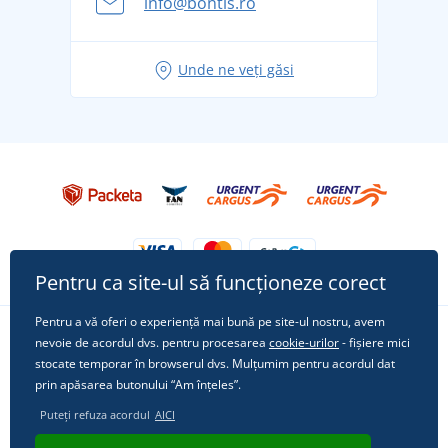
info@bontis.ro
pentru vacanță fără griji
Idei de outfituri fresh pentru o vară relaxată
Unde ne veți găsi
Tricoul preferat City în rol principal: ținute pentru
orice ocazie!
Pentru ca site-ul să funcționeze corect
Pentru a vă oferi o experiență mai bună pe site-ul nostru, avem
nevoie de acordul dvs. pentru procesarea
cookie-urilor
- fișiere mici
Urmărește-ne pe rețelele sociale
stocate temporar în browserul dvs. Mulțumim pentru acordul dat
prin apăsarea butonului “Am înțeles”.
Puteți refuza acordul
AICI