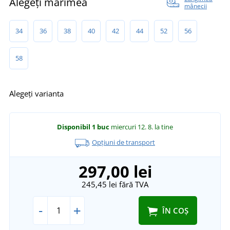
Alegeți mărimea
mânecii
34
36
38
40
42
44
52
56
58
Alegeți varianta
Disponibil
1 buc
miercuri 12. 8.
la tine
Opțiuni de transport
297,00 lei
245,45 lei
fără TVA
-
+
ÎN COȘ