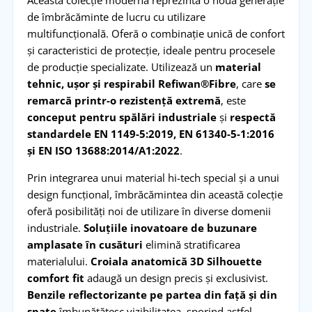
Această colecție modernă reprezintă o nouă generație
de îmbrăcăminte de lucru cu utilizare
multifuncțională. Oferă o combinație unică de confort
și caracteristici de protecție, ideale pentru procesele
de producție specializate. Utilizează un
material
tehnic, ușor și respirabil Refiwan®Fibre
, care
se
remarcă printr-o rezistență extremă
, este
conceput pentru spălări industriale
și
respectă
standardele EN 1149-5:2019, EN 61340-5-1:2016
și EN ISO 13688:2014/A1:2022
.
Prin integrarea unui material hi-tech special și a unui
design funcțional, îmbrăcămintea din această colecție
oferă posibilități noi de utilizare în diverse domenii
industriale.
Soluțiile inovatoare de buzunare
amplasate în cusături
elimină stratificarea
materialului.
Croiala anatomică 3D Silhouette
comfort fit
adaugă un design precis și exclusivist.
Benzile reflectorizante pe partea din față și din
spate
îmbunătățesc vizibilitatea, sporind astfel