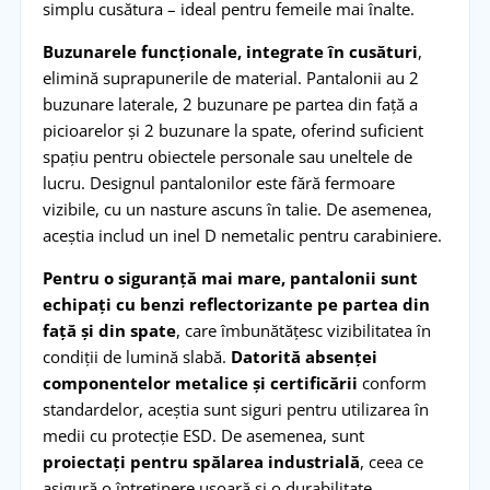
simplu cusătura – ideal pentru femeile mai înalte.
Buzunarele funcționale, integrate în cusături
,
elimină suprapunerile de material. Pantalonii au 2
buzunare laterale, 2 buzunare pe partea din față a
picioarelor și 2 buzunare la spate, oferind suficient
spațiu pentru obiectele personale sau uneltele de
lucru. Designul pantalonilor este fără fermoare
vizibile, cu un nasture ascuns în talie. De asemenea,
aceștia includ un inel D nemetalic pentru carabiniere.
Pentru o siguranță mai mare, pantalonii sunt
echipați cu benzi reflectorizante pe partea din
față și din spate
, care îmbunătățesc vizibilitatea în
condiții de lumină slabă.
Datorită absenței
componentelor metalice și certificării
conform
standardelor, aceștia sunt siguri pentru utilizarea în
medii cu protecție ESD. De asemenea, sunt
proiectați pentru spălarea industrială
, ceea ce
asigură o întreținere ușoară și o durabilitate