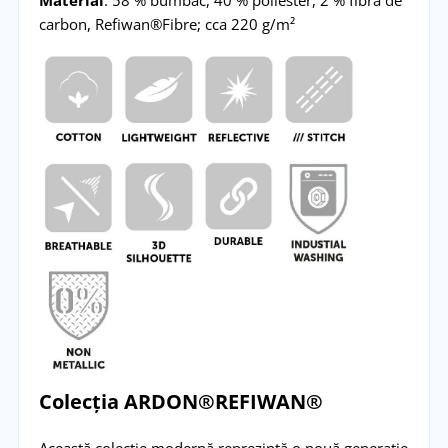
carbon, Refiwan®Fibre; cca 220 g/m²
Colecția ARDON®REFIWAN®