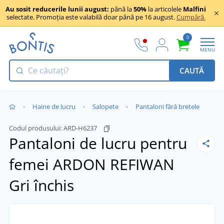
Au sosit reducerile lunii august:
până la
50%
la articolele
Malfini
selectate. Promoția este valabilă doar până pe 16 august.
Cumpără.
0
MENU
CAUTĂ
Haine de lucru
Salopete
Pantaloni fără bretele
Codul produsului:
ARD-H6237
Pantaloni de lucru pentru
femei ARDON REFIWAN
Gri închis