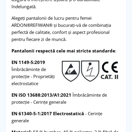
îndelungată.
Alegeți pantalonii de lucru pentru femei
ARDON®REFIWAN® și bucurați-vă de combinația
perfectă de calitate, confort și aspect profesional
pentru fiecare zi de muncă.
Pantalonii respectă cele mai stricte standarde
:
EN 1149-5:2019
Îmbrăcăminte de
protecție - Proprietăți
electrostatice
EN ISO 13688:2013/A1:2021
Îmbrăcăminte de
protecție - Cerințe generale
EN 61340-5-1:2017 Electrostatică
- Cerințe
generale
Material
: 58 % bumbac, 40 % poliester, 2 % fibră de