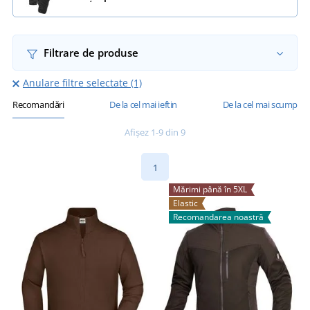
Filtrare de produse
Anulare filtre selectate (1)
Recomandări
De la cel mai ieftin
De la cel mai scump
Afișez 1-9 din 9
1
Mărimi până în 5XL
Elastic
Recomandarea noastră