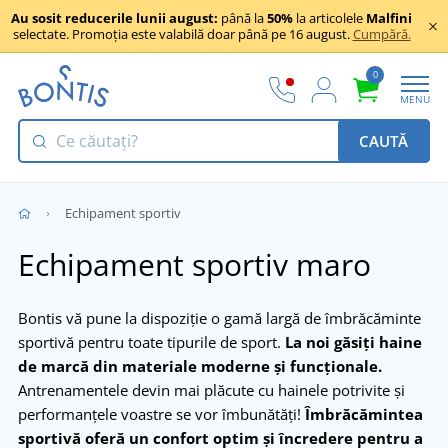
Au sosit reducerile lunii august:
până la
50%
la articolele
Malfini
selectate. Promoția este valabilă doar până pe 16 august.
Cumpără.
0
MENU
CAUTĂ
Echipament sportiv
Echipament sportiv maro
Bontis vă pune la dispoziție o gamă largă de îmbrăcăminte
sportivă pentru toate tipurile de sport.
La noi găsiți haine
de marcă din materiale moderne și funcționale.
Antrenamentele devin mai plăcute cu hainele potrivite și
performanțele voastre se vor îmbunătăți!
Îmbrăcămintea
sportivă oferă un confort optim și încredere pentru a