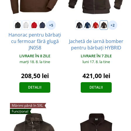
+5
+2
Hanorac pentru bărbați
cu fermoar fără glugă
Jachetă de iarnă bomber
JN058
pentru bărbați HYBRID
LIVRARE ÎN 8 ZILE
LIVRARE ÎN 7 ZILE
marți 18. 8.
la tine
luni 17. 8.
la tine
208,50 lei
421,00 lei
DETALII
DETALII
Mărimi până în 5XL
Funcțional