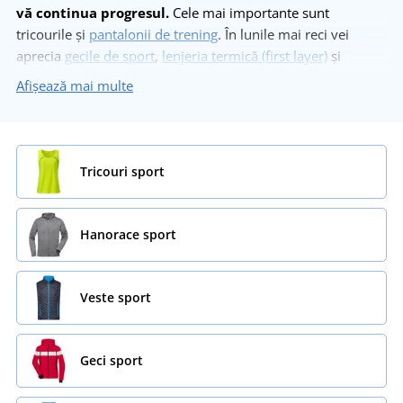
vă continua progresul.
Cele mai importante sunt
tricourile și
pantalonii de trening
. În lunile mai reci vei
aprecia
gecile de sport
,
lenjeria termică (first layer)
și
mănușile
. La noi găsești inclusiv
haine pentru ciclism
sau
Afișează mai multe
alergare. Să nu uităm de
șepci și fesuri
pentru a-ți proteja
capul de soare sau frig!
Tricouri sport
Hanorace sport
Veste sport
Geci sport