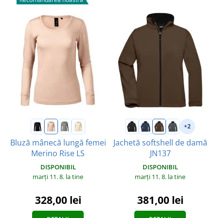
+2
Bluză mânecă lungă femei
Jachetă softshell de damă
Merino Rise LS
JN137
DISPONIBIL
DISPONIBIL
marți 11. 8.
la tine
marți 11. 8.
la tine
328,00 lei
381,00 lei