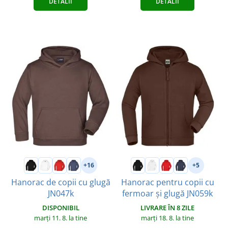
DETALII
DETALII
+16
+5
Hanorac de copii cu glugă
Hanorac pentru copii cu
JN047k
fermoar și glugă JN059k
DISPONIBIL
LIVRARE ÎN 8 ZILE
marți 11. 8.
la tine
marți 18. 8.
la tine