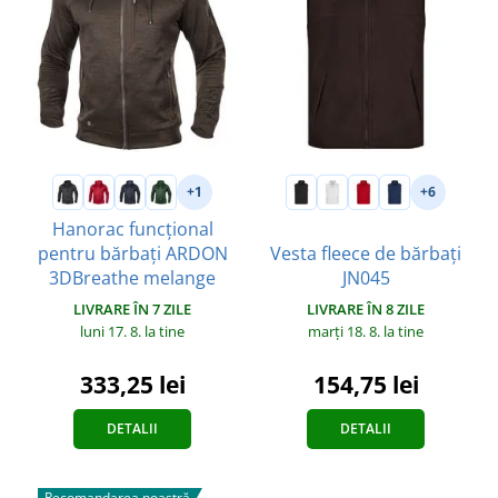
+1
+6
Hanorac funcțional
pentru bărbați ARDON
Vesta fleece de bărbați
3DBreathe melange
JN045
LIVRARE ÎN 7 ZILE
LIVRARE ÎN 8 ZILE
luni 17. 8.
la tine
marți 18. 8.
la tine
333,25 lei
154,75 lei
DETALII
DETALII
Recomandarea noastră