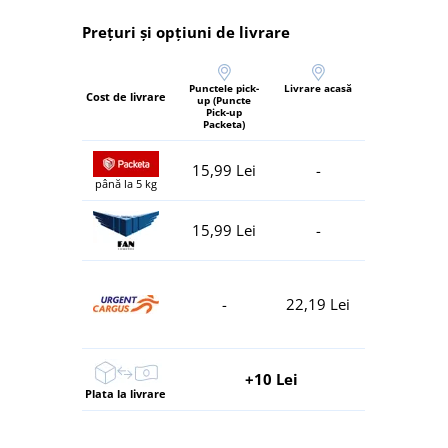
Prețuri și opțiuni de livrare
Punctele pick-
Livrare acasă
Cost de livrare
up (Puncte
Pick-up
Packeta)
15,99 Lei
-
până la 5 kg
15,99 Lei
-
-
22,19 Lei
+10 Lei
Plata la livrare